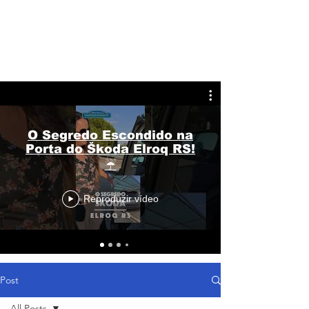
O Segredo Escondido na
Porta do Škoda Elroq RS!
☔
Reproduzir vídeo
Post
All Posts