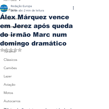
Redação Europa
All Posts
26 de abr.
2 min de leitura
Álex Márquez vence
Automóveis
em Jerez após queda
Automobilismo
do irmão Marc num
Ferrovia
domingo dramático
Transporte
Avaliado com NaN de 5 estrelas.
Turismo
Clássicos
Camiões
Lazer
Aviação
Motos
Autocarros