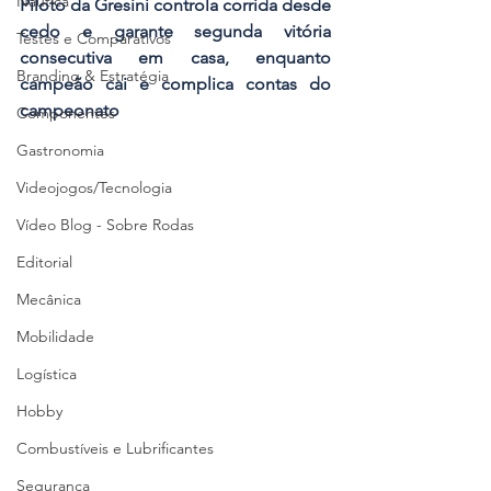
Náutica
Piloto da Gresini controla corrida desde 
cedo e garante segunda vitória 
Testes e Comparativos
consecutiva em casa, enquanto 
Branding & Estratégia
campeão cai e complica contas do 
campeonato
Componentes
Gastronomia
Videojogos/Tecnologia
Vídeo Blog - Sobre Rodas
Editorial
Mecânica
Mobilidade
Logística
Hobby
Combustíveis e Lubrificantes
Segurança