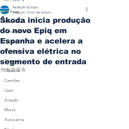
Redação Europa
All Posts
9 de jun.
3 min de leitura
Škoda inicia produção
Automóveis
do novo Epiq em
Automobilismo
Espanha e acelera a
Ferrovia
ofensiva elétrica no
Transporte
segmento de entrada
Turismo
Avaliado com NaN de 5 estrelas.
Clássicos
Camiões
Lazer
Aviação
Motos
Autocarros