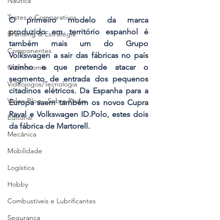
Náutica
Testes e Comparativos
O primeiro modelo da marca 
produzido em território espanhol é 
Branding & Estratégia
também mais um do Grupo 
Componentes
Volkswagen a sair das fábricas no país 
vizinho e que pretende atacar o 
Gastronomia
segmento de entrada dos pequenos 
Videojogos/Tecnologia
citadinos elétricos. Da Espanha para a 
Vídeo Blog - Sobre Rodas
Europa saem também os novos Cupra 
Raval e Volkswagen ID.Polo, estes dois 
Editorial
da fábrica de Martorell. 
Mecânica
Mobilidade
Logística
Hobby
Combustíveis e Lubrificantes
Segurança