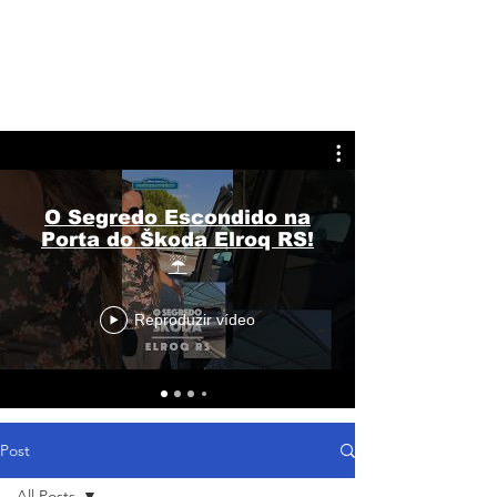
O Segredo Escondido na
Porta do Škoda Elroq RS!
☔
Reproduzir vídeo
Post
All Posts