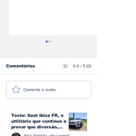
Comentários
0.0 / 5 (0)
Mercedes-AMG GT 53
Škoda inicia
Comente e avalie
Coupé 4 Portas
produção do 
estreia-se como nova
Peaq o maior
proposta de entrada
sua história
na gama elétrica de
Teste: Seat Ibiza FR, o
Affalterbach
utilitário que continua a
provar que diversão,
eficiência e simplicidade
Artur Semedo - artur.semedo@publiracing.pt