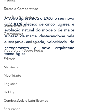
Náutica
Testes e Comparativos
Branding & Estratégia
A Volvo apresentou o EX60, o seu novo 
SUV 100% elétrico de cinco lugares, e 
Componentes
evolução natural do modelo de maior 
Gastronomia
sucesso da marca, destacando-se pela 
autonomia anunciada, velocidade de 
Videojogos/Tecnologia
carregamento e nova arquitetura 
Vídeo Blog - Sobre Rodas
tecnológica.
Editorial
Mecânica
Mobilidade
Logística
Hobby
Combustíveis e Lubrificantes
Segurança