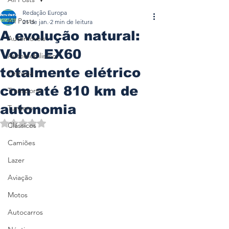
Redação Europa
All Posts
21 de jan.
2 min de leitura
A evolução natural:
Automóveis
Volvo EX60
Automobilismo
totalmente elétrico
Ferrovia
com até 810 km de
Transporte
autonomia
Turismo
Avaliado com NaN de 5 estrelas.
Clássicos
Camiões
Lazer
Aviação
Motos
Autocarros