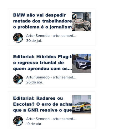
BMW não vai despedir
metade dos trabalhadores:
o problema é o jornalismo
que muitos decidiram
Artur Semedo - artur.semedo@publiracing.pt
fazer
30 de jul.
Editorial: Híbridos Plug-In -
o regresso triunfal de
quem aprendeu com os
erros do passado
Artur Semedo - artur.semedo@publiracing.pt
26 de abr.
Editorial: Radares ou
Escolas? O erro de achar
que a GNR resolve o que a
educação falhou
Artur Semedo - artur.semedo@publiracing.pt
19 de abr.