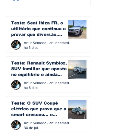
sobre rodas: metade
elétrico em 1
dos automóveis já
minutos? A v
tem mais de 15 anos
por trás dos 
e 500 kW
Teste: Seat Ibiza FR, o
utilitário que continua a
provar que diversão,
eficiência e simplicidade
Artur Semedo - artur.semedo@publiracing.pt
ainda podem andar juntas
há 3 dias
Teste: Renault Symbioz, o
SUV familiar que aposta
no equilíbrio e ainda
acredita na caixa manual
Artur Semedo - artur.semedo@publiracing.pt
há 6 dias
Teste: O SUV Coupé
elétrico que prova que a
smart cresceu... e
amadureceu
Artur Semedo - artur.semedo@publiracing.pt
30 de jul.