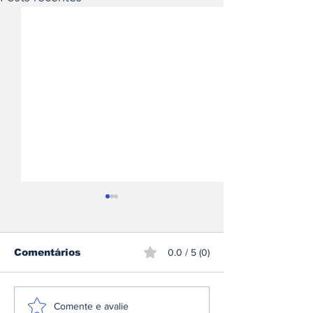
Comentários
0.0 / 5 (0)
Espanha envelhece
Carregar um 
Comente e avalie