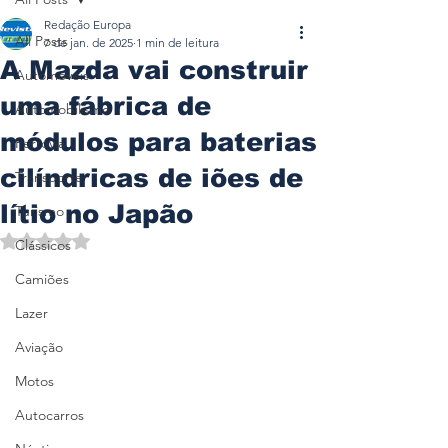
Redação Europa
All Posts
7 de jan. de 2025
1 min de leitura
A Mazda vai construir
Automóveis
uma fábrica de
Automobilismo
módulos para baterias
Ferrovia
cilíndricas de iões de
Transporte
lítio no Japão
Turismo
Avaliado com NaN de 5 estrelas.
Clássicos
Camiões
Lazer
Aviação
Motos
Autocarros