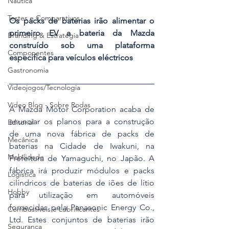
Náutica
Testes e Comparativos
Os packs de baterias irão alimentar o 
primeiro EV a bateria da Mazda 
Branding & Estratégia
construído sob uma plataforma 
Componentes
específica para veículos eléctricos
Gastronomia
Videojogos/Tecnologia
Vídeo Blog - Sobre Rodas
A Mazda Motor Corporation acaba de 
anunciar os planos para a construção 
Editorial
de uma nova fábrica de packs de 
Mecânica
baterias na Cidade de Iwakuni, na 
Mobilidade
Prefeitura de Yamaguchi, no Japão. A 
fábrica irá produzir módulos e packs 
Logística
cilíndricos de baterias de iões de lítio 
Hobby
para utilização em automóveis 
fornecidas pela Panasonic Energy Co., 
Combustíveis e Lubrificantes
Ltd. Estes conjuntos de baterias irão 
Segurança