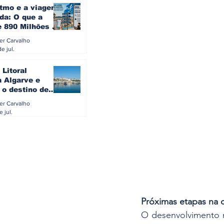
itmo e a viagem
da: O que a
e 890 Milhões à
revela sobre a
ler Carvalho
a do turista na
e jul.
 Litoral
a Algarve e
 o destino de
referido dos
ler Carvalho
eses
e jul.
Próximas etapas na
O desenvolvimento n