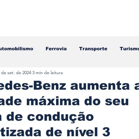
utomobilismo
Ferrovia
Transporte
Turism
 de set. de 2024
3 min de leitura
ação
Motos
Autocarros
Náutica
Test
edes-Benz aumenta 
dade máxima do seu
Componentes
Gastronomia
Videojogos/Tecnol
a de condução
Editorial
Mecânica
Mobilidade
Logístic
izada de nível 3