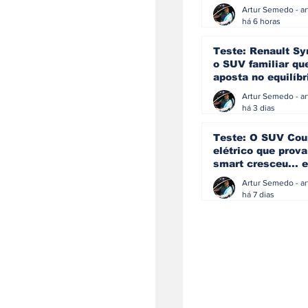
eficiência e
simplicidade aind
há 6 horas
podem andar junt
Teste: Renault Sy
o SUV familiar qu
aposta no equilíbr
ainda acredita na
manual
há 3 dias
Teste: O SUV Cou
elétrico que prova
smart cresceu... e
amadureceu
há 7 dias