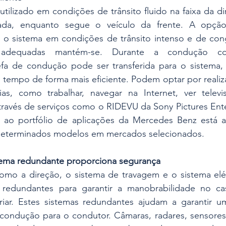
tilizado em condições de trânsito fluido na faixa da dir
ada, enquanto segue o veículo da frente. A opção 
zar o sistema em condições de trânsito intenso e de co
adequadas mantém-se. Durante a condução cond
efa de condução pode ser transferida para o sistema, 
seu tempo de forma mais eficiente. Podem optar por realiz
rias, como trabalhar, navegar na Internet, ver tele
através de serviços como o RIDEVU da Sony Pictures Ente
 ao portfólio de aplicações da Mercedes Benz está ag
 determinados modelos em mercados selecionados.
stema redundante proporciona segurança
 como a direção, o sistema de travagem e o sistema elé
 redundantes para garantir a manobrabilidade no ca
riar. Estes sistemas redundantes ajudam a garantir uma
 condução para o condutor. Câmaras, radares, sensores 