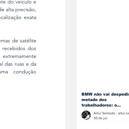
e do veículo e 
 alta precisão, 
alização exata 
mas de satélite 
 recebidos dos 
o extremamente 
 das ruas e da 
uma condução 
BMW não vai despedi
metade dos
trabalhadores: o
problema é o jornali
que muitos decidiram
30 de jul.
fazer