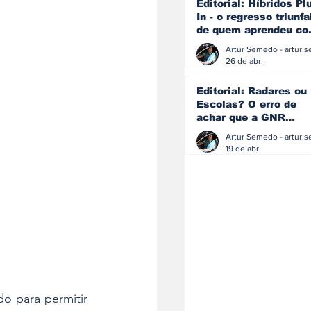
Editorial: Híbridos Pl
In - o regresso triunfa
de quem aprendeu c
os erros do passado
26 de abr.
Editorial: Radares ou
Escolas? O erro de
achar que a GNR
resolve o que a
educação falhou
19 de abr.
 para permitir 