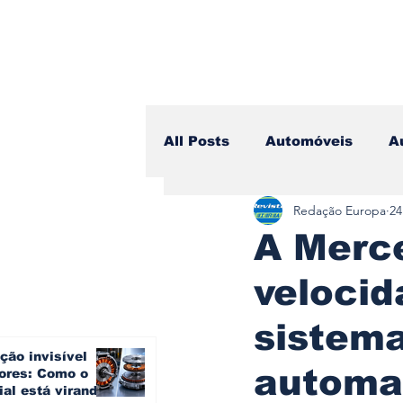
All Posts
Automóveis
A
Redação Europa
24
Camiões
Lazer
Avi
A Merc
veloci
Branding & Estratégia
sistem
ção invisível
Vídeo Blog - Sobre Rodas
automat
ores: Como o
ial está virando