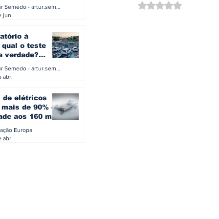
a eletrificação
Avaliado com NaN d
Artur Semedo - artur.semedo@publiracing.pt
Combustíveis e Lubrificant
 jun.
atório à
 qual o teste
 a verdade?
PA ou o rigoroso
Artur Semedo - artur.semedo@publiracing.pt
O
 abr.
 de elétricos
mais de 90% da
ade aos 160 mil
safiam mitos do
ação Europa
o
 abr.