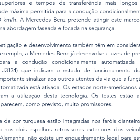
superiores e tempos de transferência mais longos 
ade máxima permitida para a condução condicionalment
 km/h. A Mercedes Benz pretende atingir este marco a
ma abordagem faseada e focada na segurança.
vestigação e desenvolvimento também têm em considera
r exemplo, a Mercedes Benz já desenvolveu luzes de pre
para a condução condicionalmente automatizada 
J3134) que indicam o estado de funcionamento do D
portante sinalizar aos outros utentes da via que a fun
tomatizada está ativada. Os estados norte-americanos 
aram a utilização desta tecnologia. Os testes estão a
s parecem, como previsto, muito promissores. 
 de cor turquesa estão integradas nos faróis dianteiros
 nos dois espelhos retrovisores exteriores dos veícul
lemanha, não existe um enquadramento legal para esta