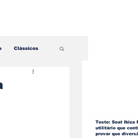
o
Clássicos
es e Comparativos
a
ogia
a
Hobby
Teste: Seat Ibiza 
utilitário que cont
provar que divers