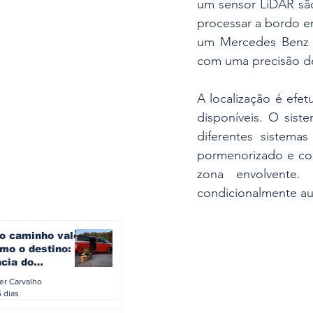
um sensor LiDAR são
processar a bordo e
um Mercedes Benz e
com uma precisão de
A localização é efet
disponíveis. O sist
diferentes sistema
pormenorizado e con
zona envolvente.
condicionalmente au
o caminho vale
mo o destino: a
ncia do
gen ID. Buzz
ler Carvalho
verão europeu
5 dias