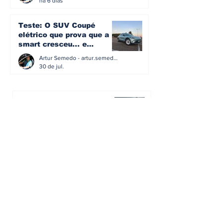
há 6 dias
Teste: O SUV Coupé
elétrico que prova que a
smart cresceu... e
amadureceu
Artur Semedo - artur.semedo@publiracing.pt
30 de jul.
BMW não vai despedir
metade dos trabalhadores:
o problema é o jornalismo
que muitos decidiram
Artur Semedo - artur.semedo@publiracing.pt
fazer
30 de jul.
Editorial: Híbridos Plug-In -
o regresso triunfal de
quem aprendeu com os
erros do passado
Artur Semedo - artur.semedo@publiracing.pt
26 de abr.