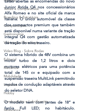
Náutica
Estão abertas as encomendas do novo 
Junior Ibrida Q4 nos concessionários 
Testes e Comparativos
Alfa Romeo e no site oficial da marca 
Branding & Estratégia
italiana. O único automóvel da classe 
dos compactos premium que também 
Componentes
está disponível numa variante de tração 
Gastronomia
integral Q4 com gestão automatizada 
Videojogos/Tecnologia
da tração do eixo traseiro.
Vídeo Blog - Sobre Rodas
O sistema híbrido de 48V combina um 
Editorial
motor turbo de 1,2 litros e dois 
motores elétricos para uma potência 
Mecânica
total de 145 cv e equipado com a 
Mobilidade
suspensão traseira MultiLink permitindo 
modos de condução adaptáveis através 
Logística
do seletor DNA.
Hobby
Combustíveis e Lubrificantes
O modelo vem com jantes de 18“ e 
faróis Full LED; no habitáculo. 
Segurança