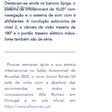
Destacam-se ainda os bancos Spiga, o 
Insights & Negócios
sistema de infotainment de 10,25” com 
navegação e o sistema de som com 6 
altifalantes. A condução autónoma de 
nível 2, a câmara de visão traseira de 
180° e o portão traseiro elétrico mãos-
livres também são de série.
 Poucas semanas após a sua estreia 
internacional no Salão Automóvel de 
Bruxelas 2025, o novo Junior Ibrida Q4 
está de volta com a abertura das 
encomendas em todos os 
concessionários Alfa Romeo em 
Portugal e no site oficial, em 
https://www.alfaromeo.pt/
.