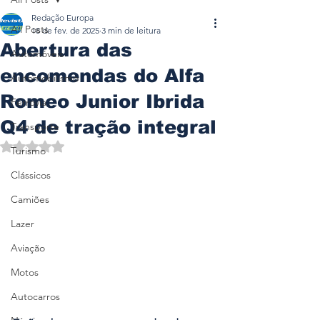
Redação Europa
All Posts
18 de fev. de 2025
3 min de leitura
Abertura das
Automóveis
encomendas do Alfa
Automobilismo
Romeo Junior Ibrida
Ferrovia
Q4 de tração integral
Transporte
Avaliado com NaN de 5 estrelas.
Turismo
Clássicos
Camiões
Lazer
Aviação
Motos
Autocarros