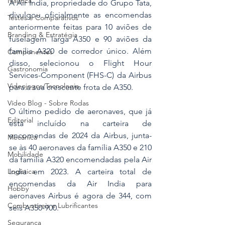
Náutica
A Air India, propriedade do Grupo Tata, 
divulgou oficialmente as encomendas 
Testes e Comparativos
anteriormente feitas para 10 aviões de 
Branding & Estratégia
fuselagem larga A350 e 90 aviões da 
família A320 de corredor único. Além 
Componentes
disso, selecionou o Flight Hour 
Gastronomia
Services-Component (FHS-C) da Airbus 
Videojogos/Tecnologia
para a sua crescente frota de A350.
Vídeo Blog - Sobre Rodas
O último pedido de aeronaves, que já 
Editorial
está incluído na carteira de 
encomendas de 2024 da Airbus, junta-
Mecânica
se às 40 aeronaves da família A350 e 210 
Mobilidade
da família A320 encomendadas pela Air 
India em 2023. A carteira total de 
Logística
encomendas da Air India para 
Hobby
aeronaves Airbus é agora de 344, com 
Combustíveis e Lubrificantes
seis A350-900.
Segurança