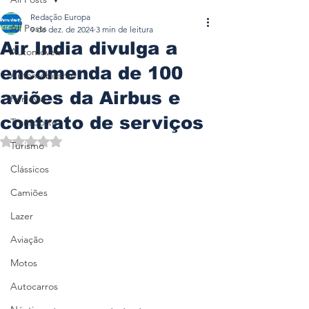
Redação Europa
All Posts
9 de dez. de 2024
3 min de leitura
Air India divulga a
Automóveis
encomenda de 100
Automobilismo
aviões da Airbus e
Ferrovia
contrato de serviços
Transporte
Avaliado com NaN de 5 estrelas.
Turismo
Clássicos
Camiões
Lazer
Aviação
Motos
Autocarros