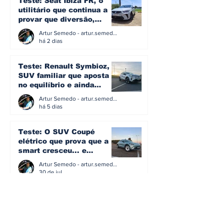
Teste: Seat Ibiza FR, o
milhões de e
utilitário que continua a
provar que diversão,
eficiência e simplicidade
Artur Semedo - artur.semedo@publiracing.pt
ainda podem andar juntas
há 2 dias
Teste: Renault Symbioz, o
SUV familiar que aposta
no equilíbrio e ainda
acredita na caixa manual
Artur Semedo - artur.semedo@publiracing.pt
há 5 dias
Teste: O SUV Coupé
elétrico que prova que a
smart cresceu... e
amadureceu
Artur Semedo - artur.semedo@publiracing.pt
30 de jul.
BMW não vai despedir
metade dos trabalhadores: