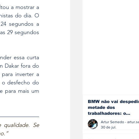
ltou a mostrar a 
stas do dia. O 
sueco assinou o quarto melhor tempo da etapa e ganhou 3 minutos e 24 segundos a 
nas 29 segundos 
der essa curta 
 Dakar fora do 
ara inverter a 
, o desfecho do 
 para mais um 
BMW não vai despedi
metade dos
trabalhadores: o
problema é o jornali
 qualidade. Se 
que muitos decidiram
30 de jul.
fazer
o.”  