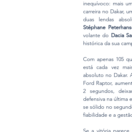
inequívoco: mais um
carreira no Dakar, u
duas lendas abso
Stéphane Peterhans
volante do 
Dacia Sa
histórica da sua ca
Com apenas 105 quil
está cada vez mai
absoluto no Dakar. 
Ford Raptor, aument
2 segundos, deix
defensiva na última
se sólido no segundo
fiabilidade e a gestã
Se a vitória parece