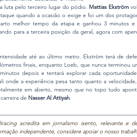
 luta pelo terceiro lugar do pódio. 
Mattias Ekström
 vo
taque quando a ocasião o exige e foi um dos protagoni
ltando para a terceira posição da geral, agora com ape
ntensidade até ao último metro. Ekström terá de defen
ómetros finais, enquanto Loeb, que nunca terminou um
 minutos depois e tentará explorar cada oportunidade p
rali onde a experiência pesa tanto quanto a velocidade
talmente em aberto, mesmo que no topo tudo aponte
carreira de 
Nasser Al Attiyah
.
iracing acredita em jornalismo isento, relevante e de
ormação independente, considere apoiar o nosso trabalh