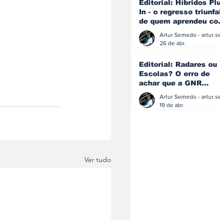
Editorial: Híbridos Pl
In - o regresso triunfa
de quem aprendeu c
os erros do passado
26 de abr.
Editorial: Radares ou
Escolas? O erro de
achar que a GNR
resolve o que a
educação falhou
19 de abr.
Ver tudo