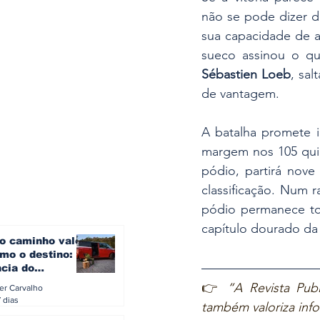
não se pode dizer da
sua capacidade de a
Sébastien Loeb
, sa
de vantagem.
A batalha promete i
margem nos 105 quil
pódio, partirá nove
classificação. Num 
pódio permanece to
capítulo dourado da 
o caminho vale
mo o destino: a
ncia do
gen ID. Buzz
👉 
“A Revista Publ
ler Carvalho
verão europeu
 dias
também valoriza inf