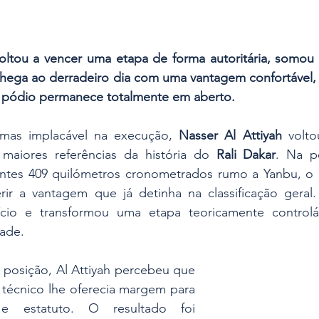
ltou a vencer uma etapa de forma autoritária, somou a 
chega ao derradeiro dia com uma vantagem confortável, 
o pódio permanece totalmente em aberto.
 mas implacável na execução, 
Nasser Al Attiyah
 volto
aiores referências da história do 
Rali Dakar
. Na pe
ntes 409 quilómetros cronometrados rumo a Yanbu, o p
rir a vantagem que já detinha na classificação geral. 
cio e transformou uma etapa teoricamente controlá
dade.
ª posição, Al Attiyah percebeu que 
 técnico lhe oferecia margem para 
e estatuto. O resultado foi 