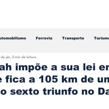
utomobilismo
Ferrovia
Transporte
Turism
 de jan.
2 min de leitura
ação
Motos
Autocarros
Náutica
Test
yah impõe a sua lei 
 fica a 105 km de u
Componentes
Gastronomia
Videojogos/Tecnol
co sexto triunfo no D
Editorial
Mecânica
Mobilidade
Logístic
e 5 estrelas.