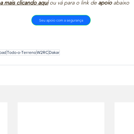
a mais clicando aqui
ou vá para o link de 
apoio
 abaixo  
Seu apoio com a segurança
road
Todo-o-Terreno
W2RC
Dakar