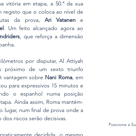
a vitória em etapa, a 50.ª da sua 
m registo que o coloca ao nível de 
lutas da prova, 
Ari Vatanen
 e 
el
. Um feito alcançado agora ao 
ndriders
, que reforça a dimensão 
mpanha.
ómetros por disputar, Al Attiyah 
s próximo de um sexto triunfo 
A vantagem sobre 
Nani Roma
, em 
ou para expressivos 15 minutos e 
ando o espanhol numa posição 
 etapa. Ainda assim, Roma mantém-
 lugar, num final de prova onde a 
o dos riscos serão decisivas.
Posicione a S
 praticamente decidida, o mesmo 