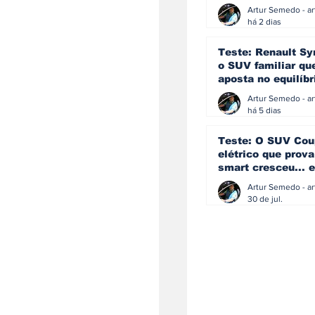
eficiência e
simplicidade aind
há 2 dias
podem andar junt
Teste: Renault Sy
o SUV familiar qu
aposta no equilíbr
ainda acredita na
manual
há 5 dias
Teste: O SUV Cou
elétrico que prova
smart cresceu... e
amadureceu
30 de jul.