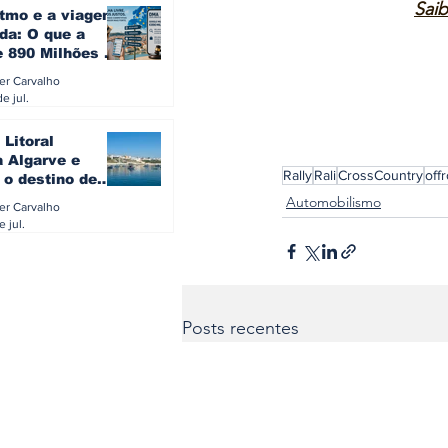
Saib
itmo e a viagem
da: O que a
e 890 Milhões à
revela sobre a
ler Carvalho
a do turista na
e jul.
 Litoral
a Algarve e
Rally
Rali
CrossCountry
off
 o destino de
referido dos
Automobilismo
ler Carvalho
eses
e jul.
Posts recentes