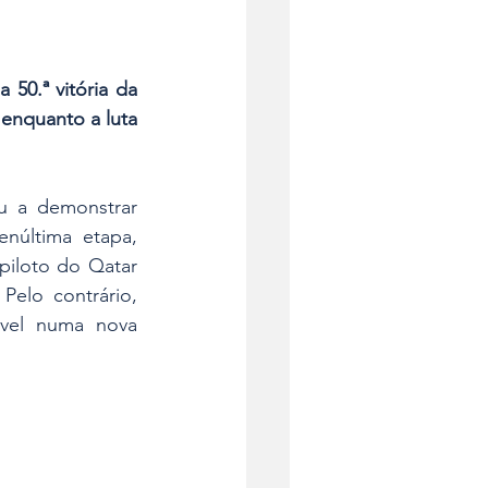
50.ª vitória da 
enquanto a luta 
u a demonstrar 
núltima etapa, 
iloto do Qatar 
Pelo contrário, 
vel numa nova 