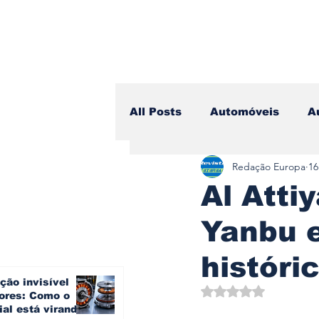
All Posts
Automóveis
A
Redação Europa
16
Camiões
Lazer
Avi
Al Atti
Yanbu e
Branding & Estratégia
históri
ção invisível
Vídeo Blog - Sobre Rodas
Avaliado com NaN d
ores: Como o
ial está virando