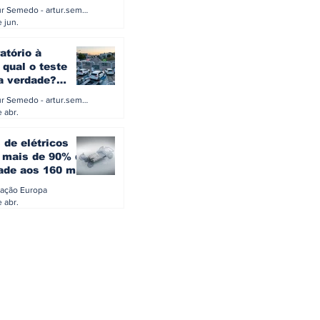
a eletrificação
Artur Semedo - artur.semedo@publiracing.pt
Combustíveis e Lubrificant
 jun.
atório à
 qual o teste
 a verdade?
PA ou o rigoroso
Artur Semedo - artur.semedo@publiracing.pt
O
 abr.
 de elétricos
mais de 90% da
ade aos 160 mil
safiam mitos do
ação Europa
o
 abr.