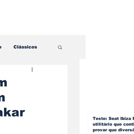
o
Clássicos
es e Comparativos
em
m
ogia
akar
a
Hobby
Teste: Seat Ibiza 
utilitário que cont
provar que divers