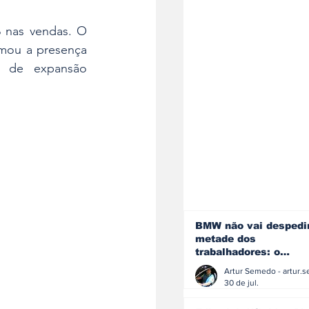
%
 nas vendas. O 
mou a presença 
a de expansão 
BMW não vai despedi
metade dos
trabalhadores: o
problema é o jornali
que muitos decidiram
30 de jul.
fazer