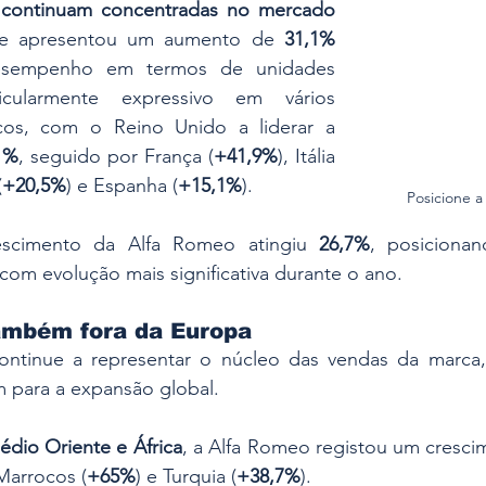
 continuam concentradas no mercado 
ue apresentou um aumento de 
31,1% 
sempenho em termos de unidades 
icularmente expressivo em vários 
cos, com o Reino Unido a liderar a 
1%
, seguido por França (
+41,9%
), Itália 
(
+20,5%
) e Espanha (
+15,1%
).
Posicione 
escimento da Alfa Romeo atingiu 
26,7%
, posicionan
om evolução mais significativa durante o ano.
ambém fora da Europa
ntinue a representar o núcleo das vendas da marca, 
 para a expansão global.
édio Oriente e África
, a Alfa Romeo registou um cresci
Marrocos (
+65%
) e Turquia (
+38,7%
).