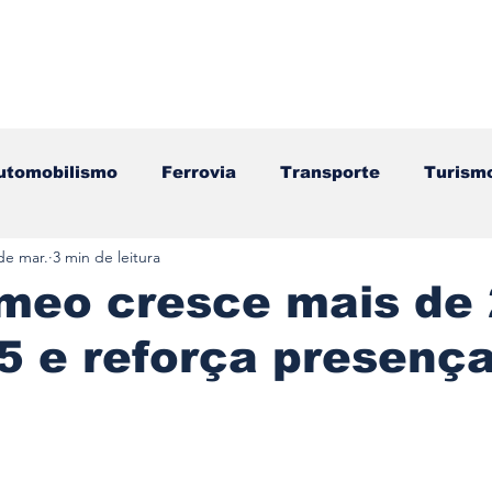
utomobilismo
Ferrovia
Transporte
Turism
de mar.
3 min de leitura
ação
Motos
Autocarros
Náutica
Test
omeo cresce mais de
5 e reforça presenç
Componentes
Gastronomia
Videojogos/Tecnol
Editorial
Mecânica
Mobilidade
Logístic
e 5 estrelas.