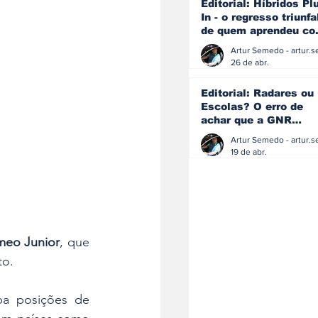
Editorial: Híbridos Pl
In - o regresso triunfa
de quem aprendeu c
os erros do passado
26 de abr.
Editorial: Radares ou
Escolas? O erro de
achar que a GNR
resolve o que a
educação falhou
19 de abr.
meo Junior
, que 
to.
a posições de 