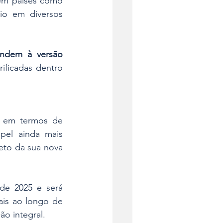
em países como 
io em diversos 
ndem à versão 
ificadas dentro 
 em termos de 
el ainda mais 
eto da sua nova 
de 2025 e será 
is ao longo de 
ão integral.