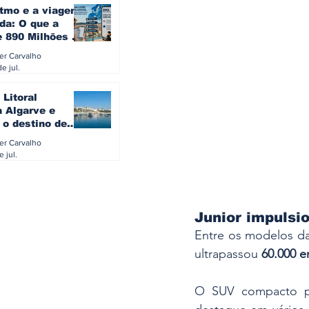
itmo e a viagem
da: O que a
e 890 Milhões à
revela sobre a
ler Carvalho
a do turista na
e jul.
 Litoral
a Algarve e
 o destino de
referido dos
ler Carvalho
eses
e jul.
Junior impulsi
Entre os modelos da
ultrapassou 
60.000 
O SUV compacto po