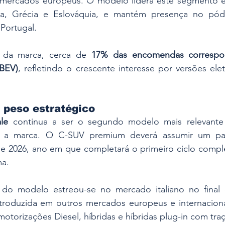
 mercados europeus. O modelo lidera este segmento 
tria, Grécia e Eslováquia, e mantém presença no pód
Portugal.
da marca, cerca de 
17% das encomendas correspo
(BEV)
, refletindo o crescente interesse por versões eletr
peso estratégico
le
 continua a ser o segundo modelo mais relevante
a a marca. O C-SUV premium deverá assumir um pap
 de 2026, ano em que completará o primeiro ciclo compl
ma.
 do modelo estreou-se no mercado italiano no final 
troduzida em outros mercados europeus e internaciona
 motorizações Diesel, híbridas e híbridas plug-in com traç