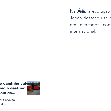
Na 
Ásia
, a evoluçã
Japão destacou-se 
em mercados co
internacional.
o caminho vale
mo o destino: a
ncia do
gen ID. Buzz
ler Carvalho
verão europeu
5 dias