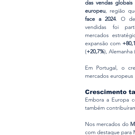
das vendas globais
europeu
, região q
face a 2024
. O de
vendidas foi part
mercados estratégi
expansão com 
+80,
(
+20,7%
), Alemanha 
Em Portugal, o cr
mercados europeus c
Crescimento t
Embora a Europa co
também contribuíram
Nos mercados do 
M
com destaque para 