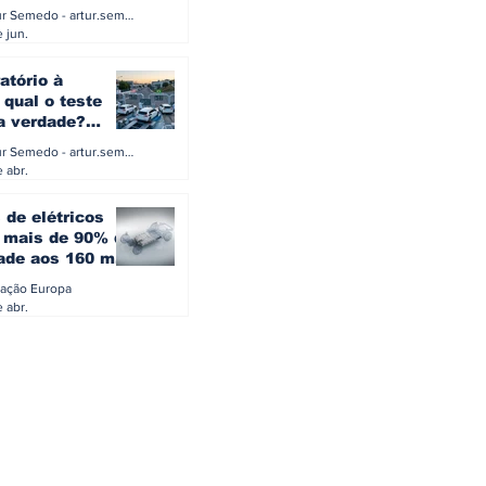
a eletrificação
Artur Semedo - artur.semedo@publiracing.pt
Combustíveis e Lubrificant
 jun.
atório à
 qual o teste
 a verdade?
PA ou o rigoroso
Artur Semedo - artur.semedo@publiracing.pt
O
 abr.
 de elétricos
mais de 90% da
ade aos 160 mil
safiam mitos do
ação Europa
o
 abr.