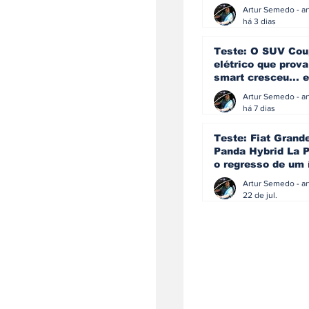
ainda acredita na
manual
há 3 dias
Teste: O SUV Cou
elétrico que prova
smart cresceu... e
amadureceu
há 7 dias
Teste: Fiat Grand
Panda Hybrid La P
o regresso de um 
que percebeu que
evoluir não signif
22 de jul.
perder a identida