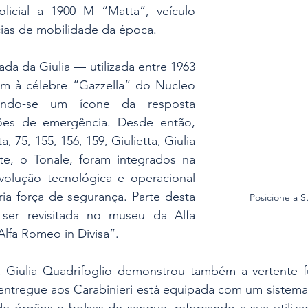
licial a 1900 M “Matta”, veículo 
ias de mobilidade da época.
da da Giulia — utilizada entre 1963 
m à célebre “Gazzella” do Nucleo 
nando-se um ícone da resposta 
ões de emergência. Desde então, 
 75, 155, 156, 159, Giulietta, Giulia 
e, o Tonale, foram integrados na 
evolução tecnológica e operacional 
ia força de segurança. Parte desta 
Posicione a 
 ser revisitada no museu da Alfa 
lfa Romeo in Divisa”.
 Giulia Quadrifoglio demonstrou também a vertente fu
entregue aos Carabinieri está equipada com um sistema 
de órgãos e bolsas de sangue, reforçando a sua utiliza