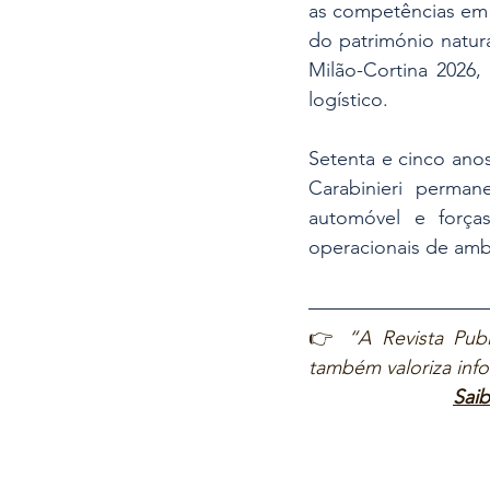
as competências em 
do património natur
Milão-Cortina 2026,
logístico.
Setenta e cinco anos
Carabinieri perma
automóvel e força
operacionais de amba
👉 
“A Revista Publ
também valoriza inf
Saib