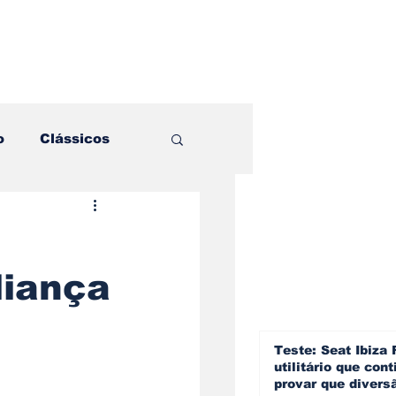
o
Clássicos
es e Comparativos
liança
ogia
a
Hobby
Teste: Seat Ibiza 
utilitário que cont
provar que divers