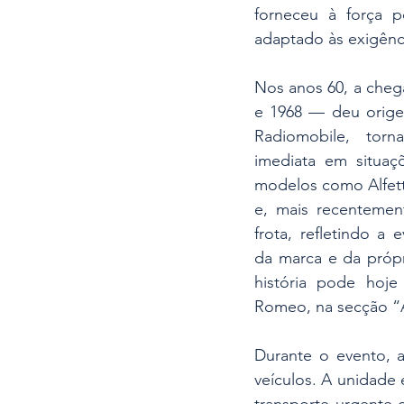
forneceu à força po
adaptado às exigênc
Nos anos 60, a chega
e 1968 — deu orige
Radiomobile, tor
imediata em situaç
modelos como Alfetta,
e, mais recentement
frota, refletindo a 
da marca e da própr
história pode hoje
Romeo, na secção “A
Durante o evento, a
veículos. A unidade 
transporte urgente 