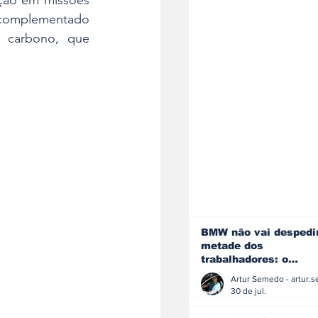
, complementado 
 carbono, que 
BMW não vai despedi
metade dos
trabalhadores: o
problema é o jornali
que muitos decidiram
30 de jul.
fazer