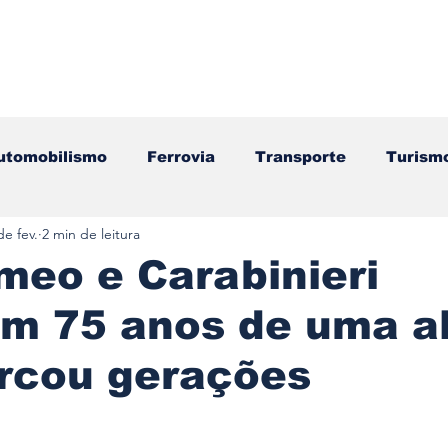
utomobilismo
Ferrovia
Transporte
Turism
de fev.
2 min de leitura
ação
Motos
Autocarros
Náutica
Test
meo e Carabinieri
am 75 anos de uma a
Componentes
Gastronomia
Videojogos/Tecnol
rcou gerações
Editorial
Mecânica
Mobilidade
Logístic
e 5 estrelas.