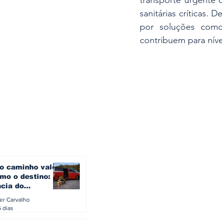
sanitárias críticas.
por soluções como
contribuem para nív
o caminho vale
mo o destino: a
ncia do
gen ID. Buzz
ler Carvalho
verão europeu
5 dias