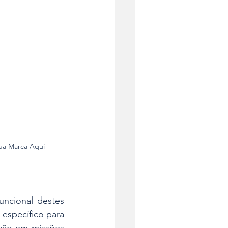
Sua Marca Aqui
ncional destes 
específico para 
ção em missões 