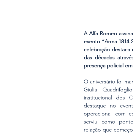
A Alfa Romeo assinal
evento “Arma 1814 S
celebração destaca 
das décadas atravé
presença policial em I
O aniversário foi m
Giulia Quadrifogl
institucional dos 
destaque no event
operacional com com
serviu como ponto
relação que começou