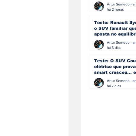
eficiência e
simplicidade aind
há 2 horas
podem andar junt
Teste: Renault Sy
o SUV familiar qu
aposta no equilíbr
ainda acredita na
manual
há 3 dias
Teste: O SUV Cou
elétrico que prova
smart cresceu... e
amadureceu
há 7 dias