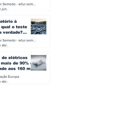
a eletrificação
Artur Semedo - artur.semedo@publiracing.pt
Combustíveis e Lubrificant
 jun.
atório à
 qual o teste
 a verdade?
PA ou o rigoroso
Artur Semedo - artur.semedo@publiracing.pt
O
 abr.
 de elétricos
mais de 90% da
ade aos 160 mil
safiam mitos do
ação Europa
o
 abr.