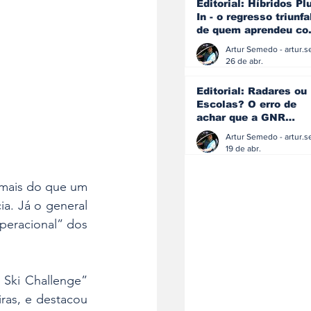
Editorial: Híbridos Pl
In - o regresso triunfa
de quem aprendeu c
os erros do passado
26 de abr.
Editorial: Radares ou
Escolas? O erro de
achar que a GNR
resolve o que a
educação falhou
19 de abr.
“mais do que um 
a. Já o general 
peracional” dos 
Ski Challenge” 
iras, e destacou 