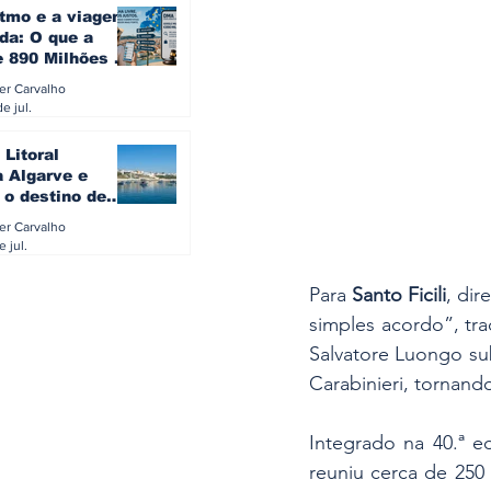
itmo e a viagem
da: O que a
e 890 Milhões à
revela sobre a
ler Carvalho
a do turista na
e jul.
 Litoral
a Algarve e
 o destino de
referido dos
ler Carvalho
eses
e jul.
Para 
Santo Ficili
, di
simples acordo”, tra
Salvatore Luongo sub
Carabinieri, tornand
Integrado na 40.ª e
reuniu cerca de 250 p