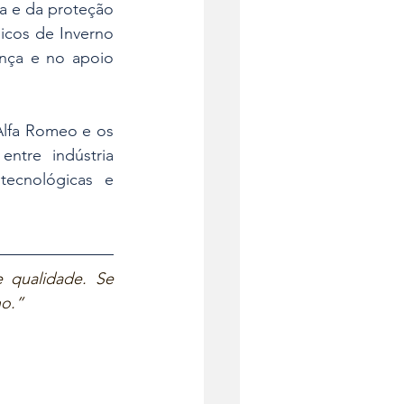
 e da proteção 
cos de Inverno 
nça e no apoio 
Alfa Romeo e os 
tre indústria 
ecnológicas e 
 qualidade. Se 
o.”  