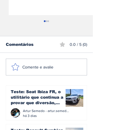
Comentários
0.0 / 5 (0)
Sami Pajari
CPR: Miguel 
Comente e avalie
conquista o rali da
conquista o R
Finlândia e entra
Madeira pela
para a história do
segunda vez
mundial de ralis
Teste: Seat Ibiza FR, o
utilitário que continua a
provar que diversão,
eficiência e simplicidade
Artur Semedo - artur.semedo@publiracing.pt
ainda podem andar juntas
há 3 dias