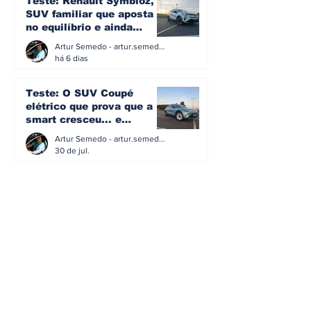
Teste: Renault Symbioz, o
SUV familiar que aposta
no equilíbrio e ainda
acredita na caixa manual
Artur Semedo - artur.semedo@publiracing.pt
há 6 dias
Teste: O SUV Coupé
elétrico que prova que a
smart cresceu... e
amadureceu
Artur Semedo - artur.semedo@publiracing.pt
30 de jul.
BMW não vai despedir
metade dos trabalhadores:
o problema é o jornalismo
que muitos decidiram
Artur Semedo - artur.semedo@publiracing.pt
fazer
30 de jul.
Editorial: Híbridos Plug-In -
o regresso triunfal de