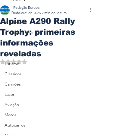
Redação Europa
All Posts
1 de out. de 2025
2 min de leitura
Alpine A290 Rally
Automóveis
Trophy: primeiras
Automobilismo
informações
Ferrovia
reveladas
Transporte
Avaliado com NaN de 5 estrelas.
Turismo
Clássicos
Camiões
Lazer
Aviação
Motos
Autocarros