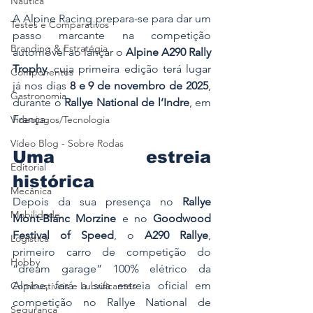
Náutica
A Alpine Racing prepara-se para dar um 
Testes e Comparativos
passo marcante na competição 
Branding & Estratégia
automóvel ao lançar o 
Alpine A290 Rally 
Trophy
, cuja primeira edição terá lugar 
Componentes
já nos dias 
8 e 9 de novembro de 2025
, 
Gastronomia
durante o 
Rallye National de l’Indre
, em 
França.
Videojogos/Tecnologia
Vídeo Blog - Sobre Rodas
Uma estreia 
Editorial
histórica
Mecânica
Depois da sua presença no 
Rallye 
Mobilidade
Mont-Blanc Morzine
 e no 
Goodwood 
Festival of Speed
, o 
A290 Rallye
, 
Logística
primeiro carro de competição do 
Hobby
“dream garage” 100% elétrico da 
Alpine, fará a sua estreia oficial em 
Combustíveis e Lubrificantes
competição no Rallye National de 
Segurança