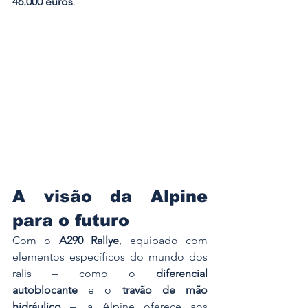
46.000 euros
.
A visão da Alpine 
para o futuro
Com o 
A290 Rallye
, equipado com 
elementos específicos do mundo dos 
ralis – como o 
diferencial 
autoblocante
 e o 
travão de mão 
hidráulico
 –, a Alpine oferece aos 