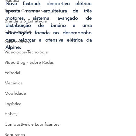
Náutica
Novo fastback desportivo elétrico 
aposta numa arquitetura de três 
Testes e Comparativos
motores, sistema avançado de 
Branding & Estratégia
distribuição de binário e uma 
Componentes
abordagem focada no desempenho 
para reforçar a ofensiva elétrica da 
Gastronomia
Alpine.
Videojogos/Tecnologia
Vídeo Blog - Sobre Rodas
Editorial
Mecânica
Mobilidade
Logística
Hobby
Combustíveis e Lubrificantes
Segurança