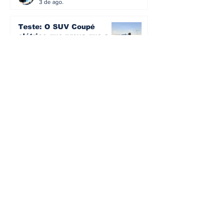
3 de ago.
Teste: O SUV Coupé
elétrico que prova que a
smart cresceu... e
amadureceu
Artur Semedo - artur.semedo@publiracing.pt
30 de jul.
BMW não vai despedir
metade dos trabalhadores:
o problema é o jornalismo
que muitos decidiram
Artur Semedo - artur.semedo@publiracing.pt
fazer
30 de jul.
Editorial: Híbridos Plug-In -
o regresso triunfal de
quem aprendeu com os
erros do passado
Artur Semedo - artur.semedo@publiracing.pt
26 de abr.