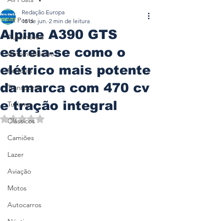
Redação Europa
All Posts
18 de jun.
2 min de leitura
Alpine A390 GTS
Automóveis
estreia-se como o
Automobilismo
elétrico mais potente
Ferrovia
da marca com 470 cv
Transporte
e tração integral
Turismo
Avaliado com NaN de 5 estrelas.
Clássicos
Camiões
Lazer
Aviação
Motos
Autocarros