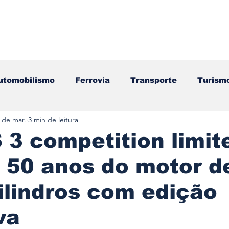
utomobilismo
Ferrovia
Transporte
Turism
 de mar.
3 min de leitura
ação
Motos
Autocarros
Náutica
Test
 3 competition limit
 50 anos do motor d
Componentes
Gastronomia
Videojogos/Tecnol
ilindros com edição
Editorial
Mecânica
Mobilidade
Logístic
va