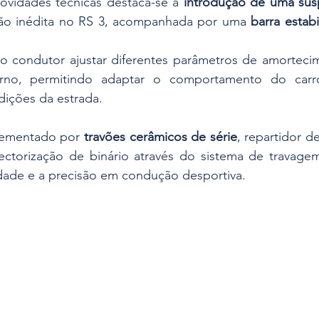
novidades técnicas destaca-se a 
introdução de uma susp
ão inédita no RS 3, acompanhada por uma 
barra estabi
o condutor ajustar diferentes parâmetros de amortecime
rno, permitindo adaptar o comportamento do carro
ições da estrada. 
ementado por 
travões cerâmicos de série
, repartidor de
vectorização de binário através do sistema de travagem
dade e a precisão em condução desportiva. 