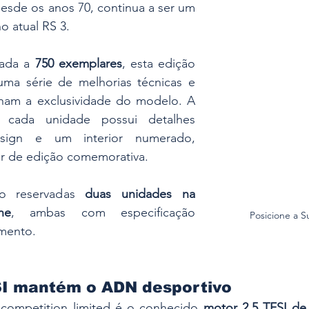
esde os anos 70, continua a ser um 
o atual RS 3. 
ada a 
750 exemplares
, esta edição 
uma série de melhorias técnicas e 
nham a exclusividade do modelo. A 
cada unidade possui detalhes 
sign e um interior numerado, 
er de edição comemorativa. 
ão reservadas 
duas unidades na 
ne
, ambas com especificação 
Posicione a 
mento. 
SI mantém o ADN desportivo
competition limited é o conhecido 
motor 2.5 TFSI de 