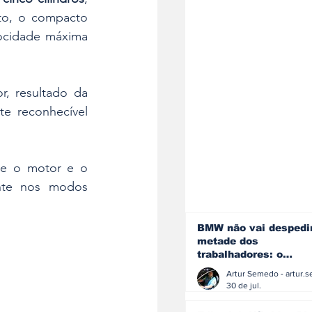
to, o compacto 
ocidade máxima 
, resultado da 
te reconhecível 
e o motor e o 
habitáculo amplificam ainda mais essa experiência sonora, especialmente nos modos 
BMW não vai despedi
metade dos
trabalhadores: o
problema é o jornali
que muitos decidiram
30 de jul.
fazer