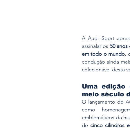
A Audi Sport apre
assinalar os 
50 anos 
em todo o mundo
, 
condução ainda mais
colecionável desta v
Uma edição e
meio século d
O lançamento do Aud
como homenage
emblemáticos da hist
de 
cinco cilindros 