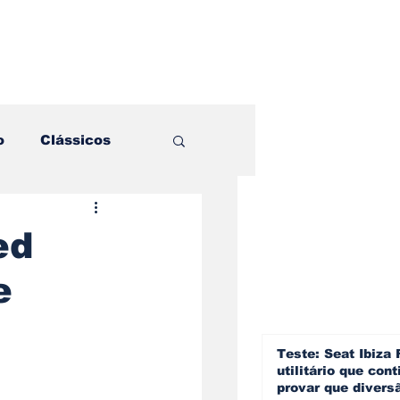
o
Clássicos
es e Comparativos
ed
e
ogia
a
Hobby
Teste: Seat Ibiza 
utilitário que cont
provar que divers