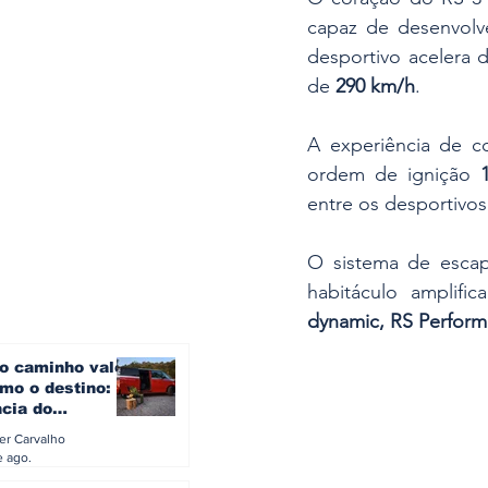
capaz de desenvolv
desportivo acelera 
de 
290 km/h
. 
A experiência de co
ordem de ignição 
entre os desportivos
O sistema de escap
dynamic, RS Perform
o caminho vale
mo o destino: a
ncia do
gen ID. Buzz
ler Carvalho
verão europeu
e ago.