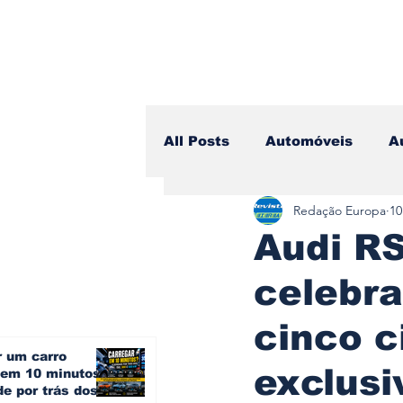
All Posts
Automóveis
A
Redação Europa
10
Camiões
Lazer
Avi
Audi RS
celebra
Branding & Estratégia
cinco c
r um carro
Vídeo Blog - Sobre Rodas
exclusi
o em 10 minutos?
e por trás dos