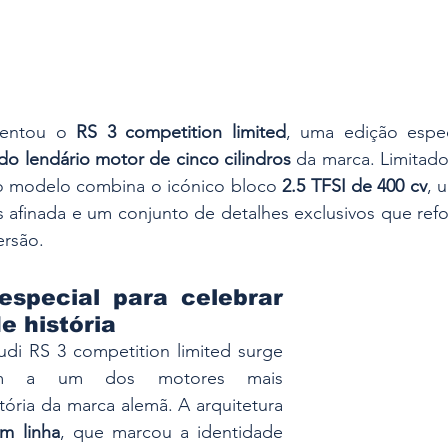
sentou o 
RS 3 competition limited
, uma edição especi
do lendário motor de cinco cilindros
 da marca. Limitado
o modelo combina o icónico bloco 
2.5 TFSI de 400 cv
, 
 afinada e um conjunto de detalhes exclusivos que refo
ersão. 
special para celebrar 
e história
i RS 3 competition limited surge 
m a um dos motores mais 
ória da marca alemã. A arquitetura 
em linha
, que marcou a identidade 