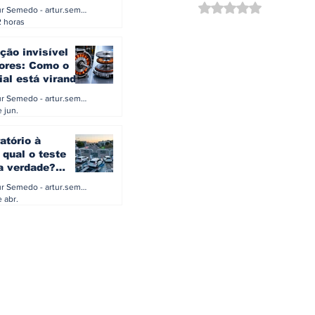
0 e 500 kW
Avaliado com NaN d
Artur Semedo - artur.semedo@publiracing.pt
Combustíveis e Lubrificant
2 horas
ção invisível
ores: Como o
ial está virando
a eletrificação
Artur Semedo - artur.semedo@publiracing.pt
 jun.
atório à
 qual o teste
 a verdade?
PA ou o rigoroso
Artur Semedo - artur.semedo@publiracing.pt
O
 abr.