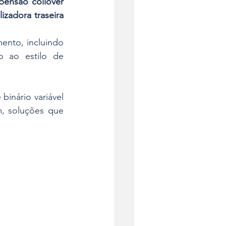
ensão coilover 
lizadora traseira 
nto, incluindo 
 ao estilo de 
 binário variável 
, soluções que 