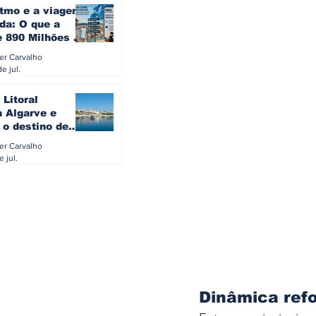
itmo e a viagem
da: O que a
e 890 Milhões à
revela sobre a
ler Carvalho
a do turista na
e jul.
 Litoral
a Algarve e
 o destino de
referido dos
ler Carvalho
eses
e jul.
Dinâmica ref