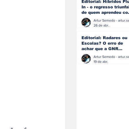
Editorial: Híbridos Pl
In - o regresso triunfa
de quem aprendeu c
os erros do passado
26 de abr.
Editorial: Radares ou
Escolas? O erro de
achar que a GNR
resolve o que a
educação falhou
19 de abr.