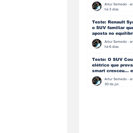
eficiência e
simplicidade aind
há 3 dias
podem andar junt
Teste: Renault Sy
o SUV familiar qu
aposta no equilíbr
ainda acredita na
manual
há 6 dias
Teste: O SUV Cou
elétrico que prova
smart cresceu... e
amadureceu
30 de jul.