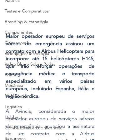
Náutica
Testes e Comparativos
Branding & Estratégia
Componentes
Maior operador europeu de serviços 
Gastronomia
aéreos de emergência assinou um 
contrato com a Airbus Helicopters para 
Videojogos/Tecnologia
incorporar até 15 helicópteros H145, 
Vídeo Blog - Sobre Rodas
que irão reforçar operações de 
emergência médica e transporte 
Editorial
especializado em vários países 
Mecânica
europeus, incluindo Espanha, Itália e 
Mobilidade
região nórdica.
Logística
A Avincis, considerada o maior 
Hobby
operador europeu de serviços aéreos 
de emergência, anunciou a assinatura 
Combustíveis e Lubrificantes
de um contrato com a Airbus 
Segurança