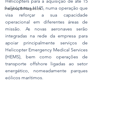
Helicopters para a aquisição de até 15 
helicópteros H145, numa operação que 
Insights & Negócios
visa reforçar a sua capacidade 
operacional em diferentes áreas de 
missão. As novas aeronaves serão 
integradas na rede da empresa para 
apoiar principalmente serviços de 
Helicopter Emergency Medical Services 
(HEMS), bem como operações de 
transporte offshore ligadas ao setor 
energético, nomeadamente parques 
eólicos marítimos.