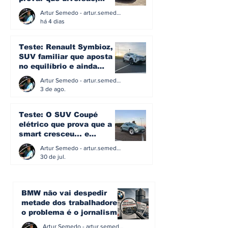
eficiência e simplicidade
Artur Semedo - artur.semedo@publiracing.pt
ainda podem andar juntas
há 4 dias
Teste: Renault Symbioz, o
SUV familiar que aposta
no equilíbrio e ainda
acredita na caixa manual
Artur Semedo - artur.semedo@publiracing.pt
3 de ago.
Teste: O SUV Coupé
elétrico que prova que a
smart cresceu... e
amadureceu
Artur Semedo - artur.semedo@publiracing.pt
30 de jul.
BMW não vai despedir
metade dos trabalhadores:
o problema é o jornalismo
que muitos decidiram
Artur Semedo - artur.semedo@publiracing.pt