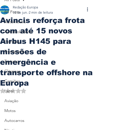
Redação Europa
All Posts
15 de jun.
2 min de leitura
Avincis reforça frota
Automóveis
com até 15 novos
Automobilismo
Airbus H145 para
Ferrovia
missões de
Transporte
emergência e
Turismo
transporte offshore na
Clássicos
Camiões
Europa
Avaliado com NaN de 5 estrelas.
Lazer
Aviação
Motos
Autocarros