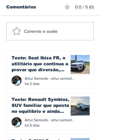
Comentários
0.0 / 5 (0)
Sami Pajari
CPR: Miguel 
Comente e avalie
conquista o rali da
conquista o R
Finlândia e entra
Madeira pela
para a história do
segunda vez
mundial de ralis
Teste: Seat Ibiza FR, o
utilitário que continua a
provar que diversão,
eficiência e simplicidade
Artur Semedo - artur.semedo@publiracing.pt
ainda podem andar juntas
há 2 dias
Teste: Renault Symbioz, o
SUV familiar que aposta
no equilíbrio e ainda
acredita na caixa manual
Artur Semedo - artur.semedo@publiracing.pt
há 5 dias