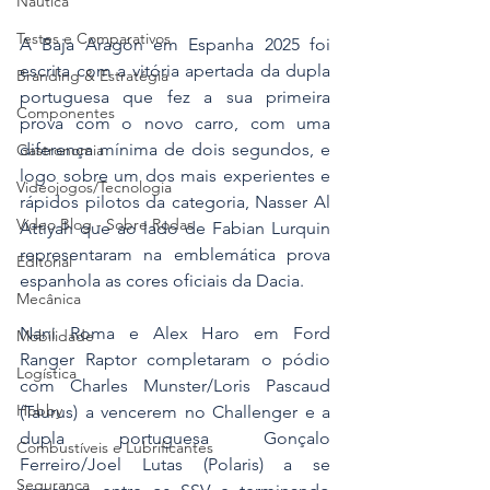
Náutica
Testes e Comparativos
A Baja Aragón em Espanha 2025 foi 
escrita com a vitória apertada da dupla 
Branding & Estratégia
portuguesa que fez a sua primeira 
Componentes
prova com o novo carro, com uma 
diferença mínima de dois segundos, e 
Gastronomia
logo sobre um dos mais experientes e 
Videojogos/Tecnologia
rápidos pilotos da categoria, Nasser Al 
Vídeo Blog - Sobre Rodas
Attiyah que ao lado de Fabian Lurquin 
representaram na emblemática prova 
Editorial
espanhola as cores oficiais da Dacia.
Mecânica
Nani Roma e Alex Haro em Ford 
Mobilidade
Ranger Raptor completaram o pódio 
Logística
com Charles Munster/Loris Pascaud 
Hobby
(Taurus) a vencerem no Challenger e a 
dupla portuguesa Gonçalo 
Combustíveis e Lubrificantes
Ferreiro/Joel Lutas (Polaris) a se 
Segurança