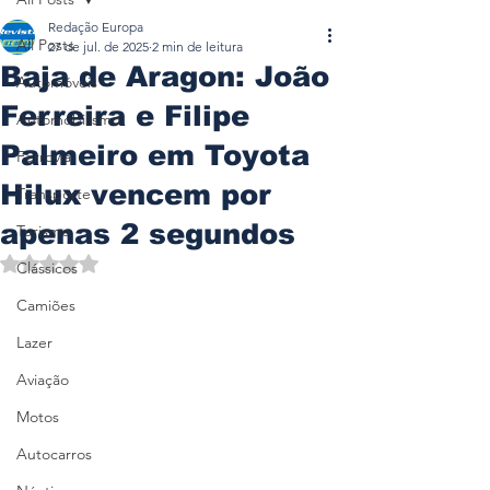
Redação Europa
All Posts
27 de jul. de 2025
2 min de leitura
Baja de Aragon: João
Automóveis
Ferreira e Filipe
Automobilismo
Palmeiro em Toyota
Ferrovia
Hilux vencem por
Transporte
apenas 2 segundos
Turismo
Avaliado com NaN de 5 estrelas.
Clássicos
Camiões
Lazer
Aviação
Motos
Autocarros