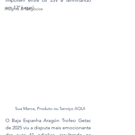
imporem entre os SSV e terminando 
em 13º lugar!
Insights & Negócios
Sua Marca, Produto ou Serviço AQUI
O Baja Espanha Aragón Trofeo Getac 
de 2025 viu a disputa mais emocionante 
das suas 41 edições, resultando na 