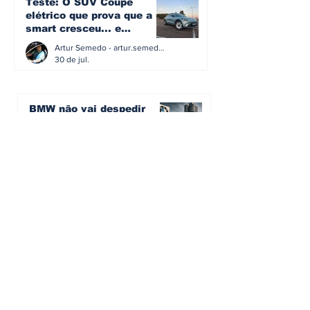
Teste: O SUV Coupé
elétrico que prova que a
smart cresceu... e
amadureceu
Artur Semedo - artur.semedo@publiracing.pt
30 de jul.
BMW não vai despedir
metade dos trabalhadores:
o problema é o jornalismo
que muitos decidiram
Artur Semedo - artur.semedo@publiracing.pt
fazer
30 de jul.
Editorial: Híbridos Plug-In -
o regresso triunfal de
quem aprendeu com os
erros do passado
Artur Semedo - artur.semedo@publiracing.pt
26 de abr.
Editorial: Radares ou
Escolas? O erro de achar