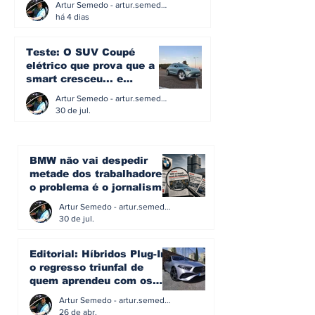
Artur Semedo - artur.semedo@publiracing.pt
há 4 dias
Teste: O SUV Coupé
elétrico que prova que a
smart cresceu... e
amadureceu
Artur Semedo - artur.semedo@publiracing.pt
30 de jul.
BMW não vai despedir
metade dos trabalhadores:
o problema é o jornalismo
que muitos decidiram
Artur Semedo - artur.semedo@publiracing.pt
fazer
30 de jul.
Editorial: Híbridos Plug-In -
o regresso triunfal de
quem aprendeu com os
erros do passado
Artur Semedo - artur.semedo@publiracing.pt
26 de abr.