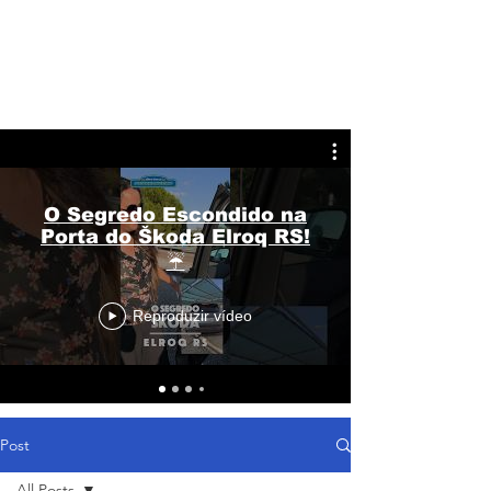
O Segredo Escondido na
Porta do Škoda Elroq RS!
☔
Reproduzir vídeo
Post
All Posts