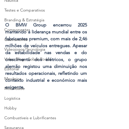
Náutica
Testes e Comparativos
Branding & Estratégia
O BMW Group encerrou 2025 
Componentes
mantendo a liderança mundial entre os 
fabricantes premium, com mais de 2,46 
Gastronomia
milhões de veículos entregues. Apesar 
Videojogos/Tecnologia
da estabilidade nas vendas e do 
Vídeo Blog - Sobre Rodas
crescimento dos elétricos, o grupo 
alemão registou uma diminuição nos 
Editorial
resultados operacionais, refletindo um 
Mecânica
contexto industrial e económico mais 
exigente.
Mobilidade
Logística
Hobby
Combustíveis e Lubrificantes
Segurança