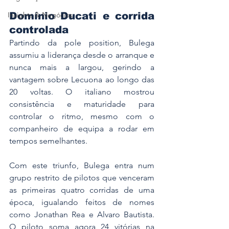
Domínio Ducati e corrida 
Insights & Negócios
controlada
Partindo da pole position, Bulega 
assumiu a liderança desde o arranque e 
nunca mais a largou, gerindo a 
vantagem sobre Lecuona ao longo das 
20 voltas. O italiano mostrou 
consistência e maturidade para 
controlar o ritmo, mesmo com o 
companheiro de equipa a rodar em 
tempos semelhantes.
Com este triunfo, Bulega entra num 
grupo restrito de pilotos que venceram 
as primeiras quatro corridas de uma 
época, igualando feitos de nomes 
como Jonathan Rea e Alvaro Bautista. 
O piloto soma agora 24 vitórias na 