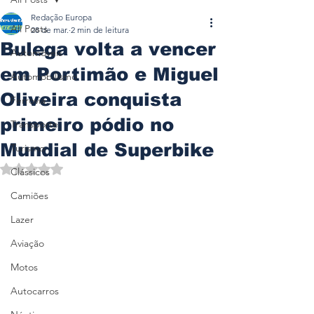
Redação Europa
All Posts
28 de mar.
2 min de leitura
Bulega volta a vencer
Automóveis
em Portimão e Miguel
Automobilismo
Oliveira conquista
Ferrovia
primeiro pódio no
Transporte
Mundial de Superbike
Turismo
Avaliado com NaN de 5 estrelas.
Clássicos
Camiões
Lazer
Aviação
Motos
Autocarros