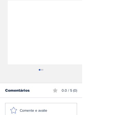
Comentários
0.0 / 5 (0)
Ford assinala
Sami Pajari
Comente e avalie