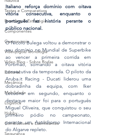
Náutica
Italiano reforça domínio com oitava 
Testes e Comparativos
vitória consecutiva, enquanto o 
português faz história perante o 
Branding & Estratégia
público nacional.
Componentes
Gastronomia
O Nicolo Bulega voltou a demonstrar o 
seu domínio no Mundial de Superbike 
Videojogos/Tecnologia
ao vencer a primeira corrida em 
Vídeo Blog - Sobre Rodas
Portimão, somando a oitava vitória 
consecutiva da temporada. O piloto da 
Editorial
Aruba.it Racing - Ducati liderou uma 
Mecânica
dobradinha da equipa, com Iker 
Mobilidade
Lecuona em segundo, enquanto o 
destaque maior foi para o português 
Logística
Miguel Oliveira, que conquistou o seu 
Hobby
primeiro pódio no campeonato, 
perante um Autódromo Internacional 
Combustíveis e Lubrificantes
do Algarve repleto.
Segurança