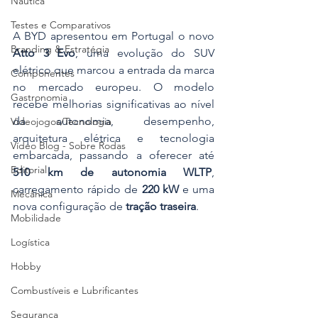
Náutica
Testes e Comparativos
A BYD apresentou em Portugal o novo 
Branding & Estratégia
Atto 3 Evo
, uma evolução do SUV 
elétrico que marcou a entrada da marca 
Componentes
no mercado europeu. O modelo 
Gastronomia
recebe melhorias significativas ao nível 
da autonomia, desempenho, 
Videojogos/Tecnologia
arquitetura elétrica e tecnologia 
Vídeo Blog - Sobre Rodas
embarcada, passando a oferecer até 
Editorial
510 km de autonomia WLTP
, 
carregamento rápido de 
220 kW
 e uma 
Mecânica
nova configuração de 
tração traseira
.
Mobilidade
Logística
Hobby
Combustíveis e Lubrificantes
Segurança