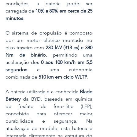
condições, a bateria pode ser 
carregada de 
10% a 80% em cerca de 25 
minutos
. 
O sistema de propulsão é composto 
por um motor elétrico montado no 
eixo traseiro com 
230 kW (313 cv) e 380 
Nm de binário
, permitindo uma 
aceleração dos 
0 aos 100 km/h em 5,5 
segundos
 e uma autonomia 
combinada de 
510 km em ciclo WLTP
. 
A bateria utilizada é a conhecida 
Blade 
Battery
 da BYD, baseada em química 
de fosfato de ferro-lítio (LFP), 
concebida para oferecer maior 
durabilidade e segurança. Na 
atualização ao modelo, esta bateria é 
integrada diretamente na estrutura do 