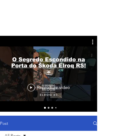
O Segredo Escondido na
Porta do Škoda Elroq RS!
☔
Reproduzir vídeo
Post
All Posts