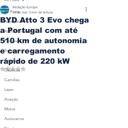
Redação Europa
All Posts
11 de mar.
3 min de leitura
BYD Atto 3 Evo chega
Automóveis
a Portugal com até
Automobilismo
510 km de autonomia
Ferrovia
e carregamento
Transporte
rápido de 220 kW
Turismo
Avaliado com NaN de 5 estrelas.
Clássicos
Camiões
Lazer
Aviação
Motos
Autocarros