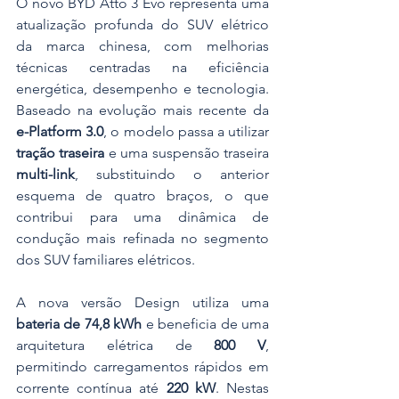
O novo BYD Atto 3 Evo representa uma 
atualização profunda do SUV elétrico 
da marca chinesa, com melhorias 
técnicas centradas na eficiência 
energética, desempenho e tecnologia. 
Baseado na evolução mais recente da 
e-Platform 3.0
, o modelo passa a utilizar 
tração traseira
 e uma suspensão traseira 
multi-link
, substituindo o anterior 
esquema de quatro braços, o que 
contribui para uma dinâmica de 
condução mais refinada no segmento 
dos SUV familiares elétricos. 
A nova versão Design utiliza uma 
bateria de 74,8 kWh
 e beneficia de uma 
arquitetura elétrica de 
800 V
, 
permitindo carregamentos rápidos em 
corrente contínua até 
220 kW
. Nestas 