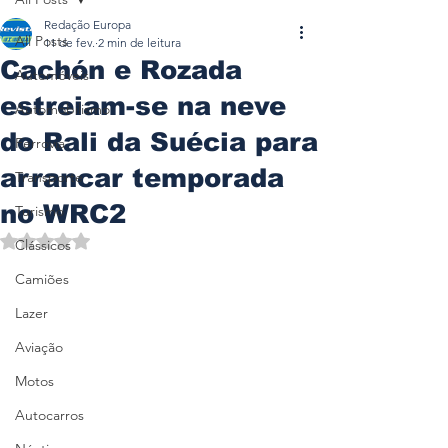
Redação Europa
All Posts
11 de fev.
2 min de leitura
Cachón e Rozada
Automóveis
estreiam-se na neve
Automobilismo
do Rali da Suécia para
Ferrovia
arrancar temporada
Transporte
no WRC2
Turismo
Avaliado com NaN de 5 estrelas.
Clássicos
Camiões
Lazer
Aviação
Motos
Autocarros