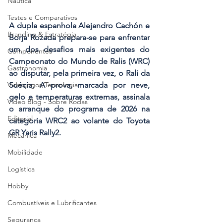
Náutica
Testes e Comparativos
A dupla espanhola Alejandro Cachón e 
Branding & Estratégia
Borja Rozada prepara-se para enfrentar 
um dos desafios mais exigentes do 
Componentes
Campeonato do Mundo de Ralis (WRC) 
Gastronomia
ao disputar, pela primeira vez, o Rali da 
Suécia. A prova, marcada por neve, 
Videojogos/Tecnologia
gelo e temperaturas extremas, assinala 
Vídeo Blog - Sobre Rodas
o arranque do programa de 2026 na 
Editorial
categoria WRC2 ao volante do Toyota 
GR Yaris Rally2.
Mecânica
Mobilidade
Logística
Hobby
Combustíveis e Lubrificantes
Segurança