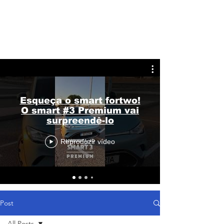
Esqueça o smart fortwo!
O smart #3 Premium vai
surpreendê-lo
Reproduzir vídeo
Post
All Posts