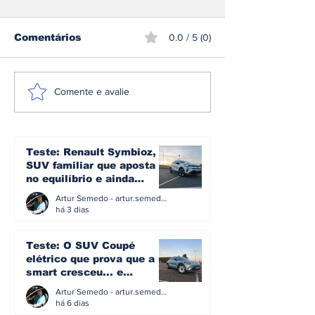
Comentários
0.0 / 5 (0)
CPR: Miguel Nunes
Sami Pajari h
Comente e avalie
conquista o Rali da
liderança ap
Madeira pela
acidente de
segunda vez
Sébastien Ogi
fica mais per
Teste: Renault Symbioz, o
vitória no Ral
SUV familiar que aposta
Finlândia
no equilíbrio e ainda
acredita na caixa manual
Artur Semedo - artur.semedo@publiracing.pt
há 3 dias
Teste: O SUV Coupé
elétrico que prova que a
smart cresceu... e
amadureceu
Artur Semedo - artur.semedo@publiracing.pt
há 6 dias