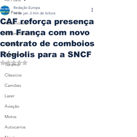
Redação Europa
All Posts
16 de jan.
2 min de leitura
CAF reforça presença
Automóveis
em França com novo
Automobilismo
contrato de comboios
Ferrovia
Régiolis para a SNCF
Transporte
Avaliado com NaN de 5 estrelas.
Turismo
Clássicos
Camiões
Lazer
Aviação
Motos
Autocarros