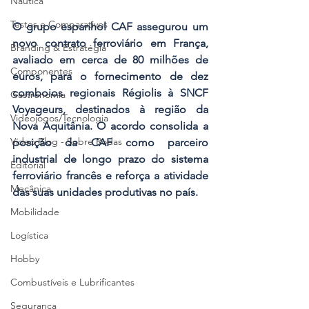
Náutica
Testes e Comparativos
O grupo espanhol CAF assegurou um 
novo contrato ferroviário em França, 
Branding & Estratégia
avaliado em cerca de 80 milhões de 
Componentes
euros, para o fornecimento de dez 
comboios regionais Régiolis à SNCF 
Gastronomia
Voyageurs, destinados à região da 
Videojogos/Tecnologia
Nova Aquitânia. O acordo consolida a 
Vídeo Blog - Sobre Rodas
posição da CAF como parceiro 
industrial de longo prazo do sistema 
Editorial
ferroviário francês e reforça a atividade 
Mecânica
das suas unidades produtivas no país.
Mobilidade
Logística
Hobby
Combustíveis e Lubrificantes
Segurança