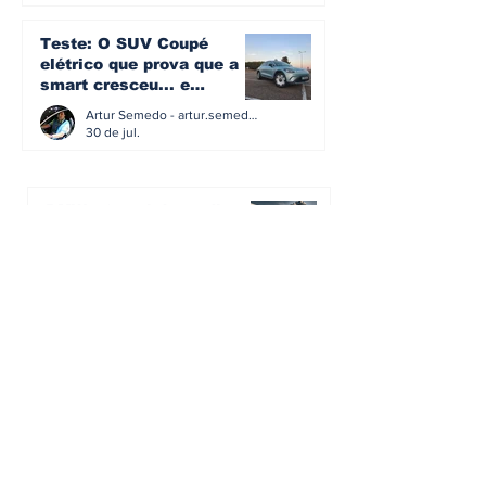
Teste: O SUV Coupé
elétrico que prova que a
smart cresceu... e
amadureceu
Artur Semedo - artur.semedo@publiracing.pt
30 de jul.
BMW não vai despedir
metade dos trabalhadores:
o problema é o jornalismo
que muitos decidiram
Artur Semedo - artur.semedo@publiracing.pt
fazer
30 de jul.
Editorial: Híbridos Plug-In -
o regresso triunfal de
quem aprendeu com os
erros do passado
Artur Semedo - artur.semedo@publiracing.pt
26 de abr.