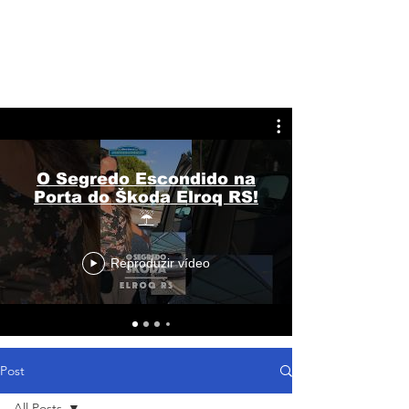
O Segredo Escondido na
Porta do Škoda Elroq RS!
☔
Reproduzir vídeo
Post
All Posts