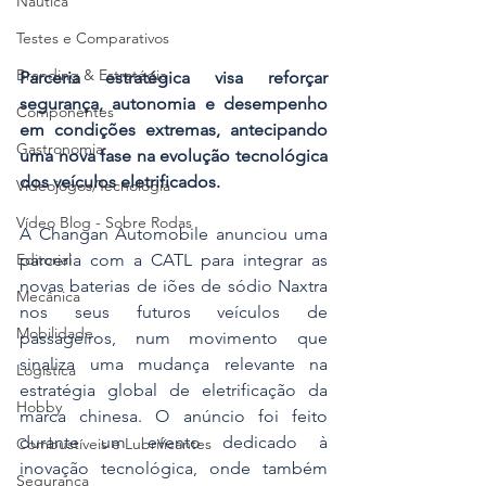
Náutica
Testes e Comparativos
Branding & Estratégia
Parceria estratégica visa reforçar 
segurança, autonomia e desempenho 
Componentes
em condições extremas, antecipando 
Gastronomia
uma nova fase na evolução tecnológica 
dos veículos eletrificados.
Videojogos/Tecnologia
Vídeo Blog - Sobre Rodas
A Changan Automobile anunciou uma 
Editorial
parceria com a CATL para integrar as 
novas baterias de iões de sódio Naxtra 
Mecânica
nos seus futuros veículos de 
Mobilidade
passageiros, num movimento que 
sinaliza uma mudança relevante na 
Logística
estratégia global de eletrificação da 
Hobby
marca chinesa. O anúncio foi feito 
durante um evento dedicado à 
Combustíveis e Lubrificantes
inovação tecnológica, onde também 
Segurança