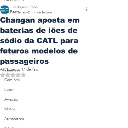
Redação Europa
All Posts
16 de fev.
2 min de leitura
Changan aposta em
Automóveis
baterias de iões de
Automobilismo
sódio da CATL para
Ferrovia
futuros modelos de
Transporte
passageiros
Turismo
Atualizado:
17 de fev.
Clássicos
Avaliado com NaN de 5 estrelas.
Camiões
Lazer
Aviação
Motos
Autocarros