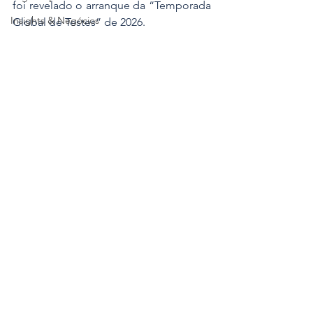
foi revelado o arranque da “Temporada 
Insights & Negócios
Global de Testes” de 2026. 