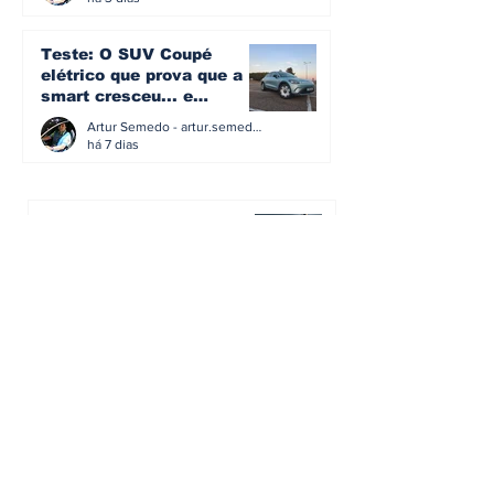
Teste: O SUV Coupé
elétrico que prova que a
smart cresceu... e
amadureceu
Artur Semedo - artur.semedo@publiracing.pt
há 7 dias
BMW não vai despedir
metade dos trabalhadores:
o problema é o jornalismo
que muitos decidiram
Artur Semedo - artur.semedo@publiracing.pt
fazer
30 de jul.
Editorial: Híbridos Plug-In -
o regresso triunfal de
quem aprendeu com os
erros do passado
Artur Semedo - artur.semedo@publiracing.pt
26 de abr.