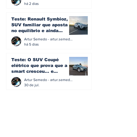
ainda podem andar juntas
há 2 dias
Teste: Renault Symbioz, o
SUV familiar que aposta
no equilíbrio e ainda
acredita na caixa manual
Artur Semedo - artur.semedo@publiracing.pt
há 5 dias
Teste: O SUV Coupé
elétrico que prova que a
smart cresceu... e
amadureceu
Artur Semedo - artur.semedo@publiracing.pt
30 de jul.
BMW não vai despedir
metade dos trabalhadores:
o problema é o jornalismo
que muitos decidiram
Artur Semedo - artur.semedo@publiracing.pt
fazer
30 de jul.