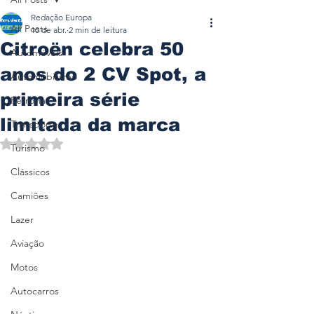
Redação Europa
All Posts
10 de abr.
2 min de leitura
Citroën celebra 50
Automóveis
anos do 2 CV Spot, a
Automobilismo
primeira série
Ferrovia
limitada da marca
Transporte
Avaliado com NaN de 5 estrelas.
Turismo
Clássicos
Camiões
Lazer
Aviação
Motos
Autocarros