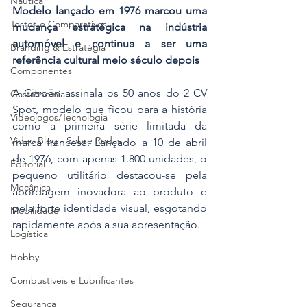
Náutica
Modelo lançado em 1976 marcou uma 
Testes e Comparativos
mudança estratégica na indústria 
automóvel e continua a ser uma 
Branding & Estratégia
referência cultural meio século depois
Componentes
A Citroën assinala os 50 anos do 2 CV 
Gastronomia
Spot, modelo que ficou para a história 
Videojogos/Tecnologia
como a primeira série limitada da 
Vídeo Blog - Sobre Rodas
marca francesa. Lançado a 10 de abril 
de 1976, com apenas 1.800 unidades, o 
Editorial
pequeno utilitário destacou-se pela 
Mecânica
abordagem inovadora ao produto e 
pela forte identidade visual, esgotando 
Mobilidade
rapidamente após a sua apresentação.
Logística
Hobby
Combustíveis e Lubrificantes
Segurança