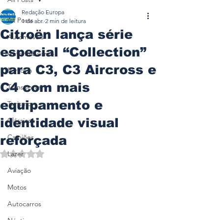
Redação Europa
All Posts
1 de abr.
2 min de leitura
Citroën lança série
Automóveis
especial “Collection”
Automobilismo
para C3, C3 Aircross e
Ferrovia
C4 com mais
Transporte
equipamento e
Turismo
identidade visual
Clássicos
Camiões
reforçada
Avaliado com NaN de 5 estrelas.
Lazer
Aviação
Motos
Autocarros