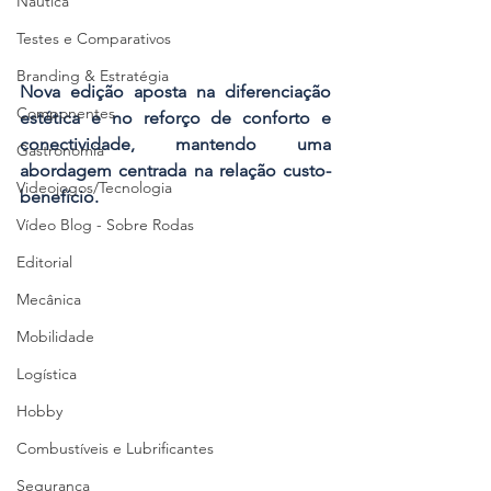
Náutica
Testes e Comparativos
Branding & Estratégia
Nova edição aposta na diferenciação 
Componentes
estética e no reforço de conforto e 
conectividade, mantendo uma 
Gastronomia
abordagem centrada na relação custo-
Videojogos/Tecnologia
benefício.
Vídeo Blog - Sobre Rodas
Editorial
Mecânica
Mobilidade
Logística
Hobby
Combustíveis e Lubrificantes
Segurança