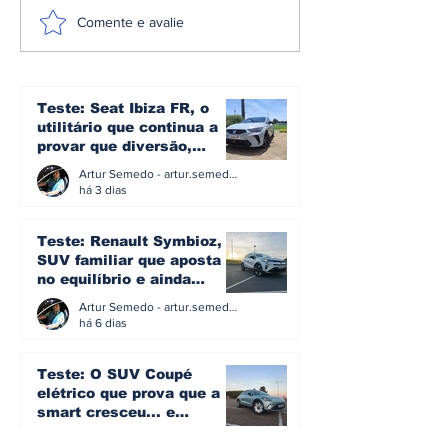
A plataforma e3 da
Omoda | Jae
Comente e avalie
Denza: a arquitetura
reforça pres
que transforma mais
Europa e entr
de 1.600 cv em
Top 3 do mer
controlo no novo Z
britânico em 
Teste: Seat Ibiza FR, o
utilitário que continua a
provar que diversão,
eficiência e simplicidade
Artur Semedo - artur.semedo@publiracing.pt
ainda podem andar juntas
há 3 dias
Teste: Renault Symbioz, o
SUV familiar que aposta
no equilíbrio e ainda
acredita na caixa manual
Artur Semedo - artur.semedo@publiracing.pt
há 6 dias
Teste: O SUV Coupé
elétrico que prova que a
smart cresceu... e
amadureceu
Artur Semedo - artur.semedo@publiracing.pt