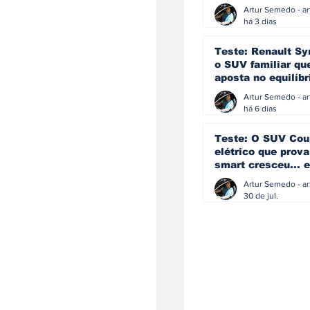
eficiência e
simplicidade aind
há 3 dias
podem andar junt
Teste: Renault Sy
o SUV familiar qu
aposta no equilíbr
ainda acredita na
manual
há 6 dias
Teste: O SUV Cou
elétrico que prova
smart cresceu... e
amadureceu
30 de jul.