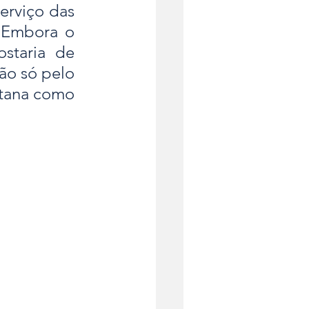
rviço das 
 Embora o 
taria de 
ão só pelo 
tana como 