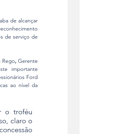
ba de alcançar 
reconhecimento 
s de serviço de 
ro Rego
,
 Gerente 
te importante 
sionários Ford 
as ao nível da 
o troféu 
o, claro o 
 concessão 