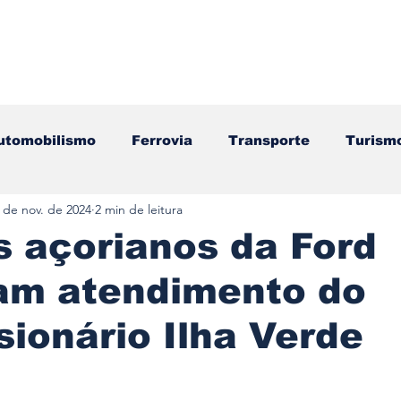
utomobilismo
Ferrovia
Transporte
Turism
 de nov. de 2024
2 min de leitura
ação
Motos
Autocarros
Náutica
Test
s açorianos da Ford
am atendimento do
Componentes
Gastronomia
Videojogos/Tecnol
ionário Ilha Verde
Editorial
Mecânica
Mobilidade
Logístic
e 5 estrelas.