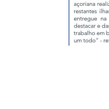
açoriana real
restantes il
entregue na
destacar e da
trabalho em b
um todo" - ref