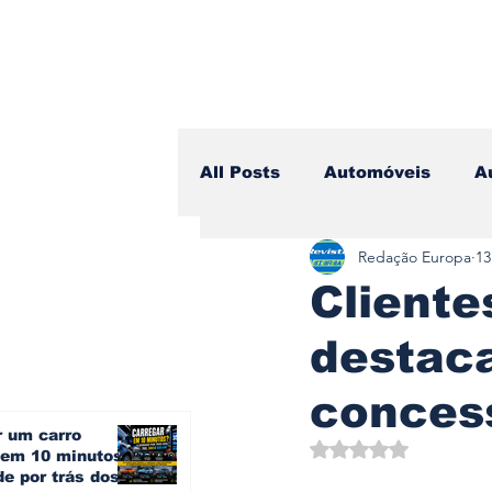
All Posts
Automóveis
A
Redação Europa
13
Camiões
Lazer
Avi
Cliente
destac
Branding & Estratégia
concess
r um carro
Vídeo Blog - Sobre Rodas
Avaliado com NaN d
o em 10 minutos?
e por trás dos