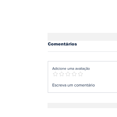
Comentários
Adicione uma avaliação
Espanha envelhece
Escreva um comentário
sobre rodas: metade
dos automóveis já tem
mais de 15 anos