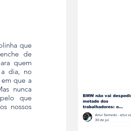
blinha que 
enche de 
ara quem 
a dia, no 
 em que a 
Mas nunca 
BMW não vai despedi
pelo que 
metade dos
s nossos 
trabalhadores: o
problema é o jornali
que muitos decidiram
30 de jul.
fazer