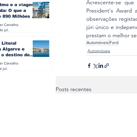
Acrescente-se que 
itmo e a viagem
President's Award a
da: O que a
e 890 Milhões à
observações regista
revela sobre a
ler Carvalho
júri único e indepe
a do turista na
e jul.
prestam o melhor ser
Automóveis
Ford
 Litoral
a Algarve e
Automóveis
 o destino de
referido dos
ler Carvalho
eses
e jul.
Posts recentes