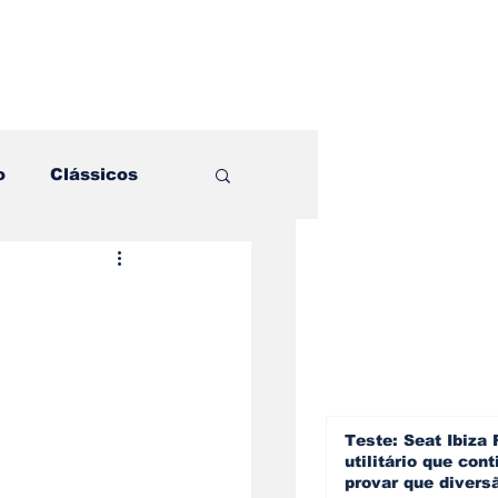
o
Clássicos
es e Comparativos
ogia
a
Hobby
Teste: Seat Ibiza 
utilitário que cont
provar que divers