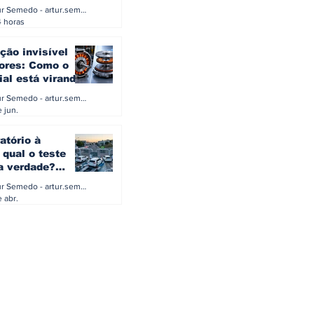
0 e 500 kW
Artur Semedo - artur.semedo@publiracing.pt
Combustíveis e Lubrificant
4 horas
ção invisível
ores: Como o
ial está virando
a eletrificação
Artur Semedo - artur.semedo@publiracing.pt
 jun.
atório à
 qual o teste
 a verdade?
PA ou o rigoroso
Artur Semedo - artur.semedo@publiracing.pt
O
 abr.