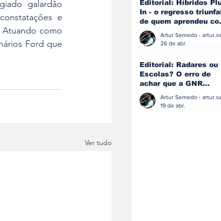
iado galardão 
Editorial: Híbridos Pl
In - o regresso triunfa
constatações e 
de quem aprendeu c
. Atuando como 
os erros do passado
nários Ford que 
26 de abr.
Editorial: Radares ou
Escolas? O erro de
achar que a GNR
resolve o que a
educação falhou
19 de abr.
Ver tudo