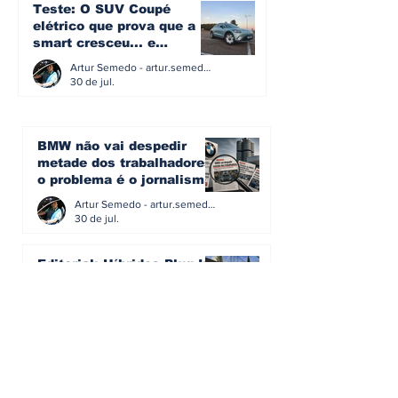
Teste: O SUV Coupé
elétrico que prova que a
smart cresceu... e
amadureceu
Artur Semedo - artur.semedo@publiracing.pt
30 de jul.
BMW não vai despedir
metade dos trabalhadores:
o problema é o jornalismo
que muitos decidiram
Artur Semedo - artur.semedo@publiracing.pt
fazer
30 de jul.
Editorial: Híbridos Plug-In -
o regresso triunfal de
quem aprendeu com os
erros do passado
Artur Semedo - artur.semedo@publiracing.pt
26 de abr.
Editorial: Radares ou