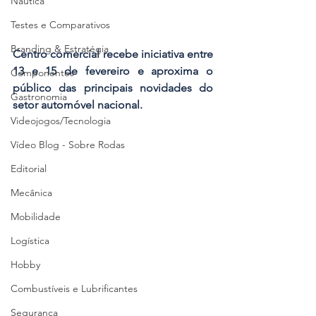
Náutica
Testes e Comparativos
Branding & Estratégia
Centro comercial recebe iniciativa entre 
13 e 15 de fevereiro e aproxima o 
Componentes
público das principais novidades do 
Gastronomia
setor automóvel nacional.
Videojogos/Tecnologia
Vídeo Blog - Sobre Rodas
Editorial
Mecânica
Mobilidade
Logística
Hobby
Combustíveis e Lubrificantes
Segurança