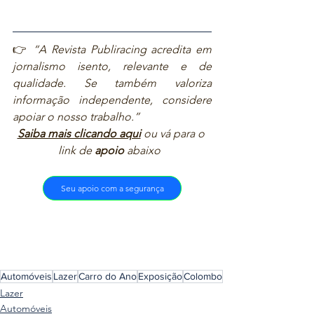
👉 
“A Revista Publiracing acredita em 
jornalismo isento, relevante e de 
qualidade. Se também valoriza 
informação independente, considere 
apoiar o nosso trabalho.”  
Saiba mais clicando aqui
ou vá para o 
link de 
apoio
 abaixo  
Seu apoio com a segurança
Automóveis
Lazer
Carro do Ano
Exposição
Colombo
Lazer
Automóveis