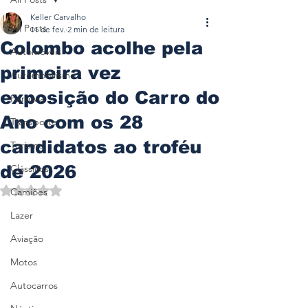
Keller Carvalho
All Posts
11 de fev.
2 min de leitura
Colombo acolhe pela
Automóveis
primeira vez
Automobilismo
exposição do Carro do
Ferrovia
Ano com os 28
Transporte
candidatos ao troféu
Turismo
de 2026
Clássicos
Avaliado com NaN de 5 estrelas.
Camiões
Lazer
Aviação
Motos
Autocarros