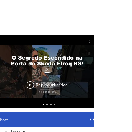
O Segredo Escondido na
Porta do Škoda Elroq RS!
☔
Reproduzir vídeo
Post
All Posts