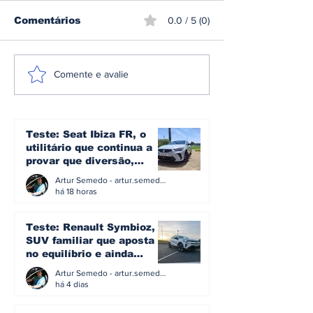
Comentários
0.0 / 5 (0)
Mercedes-AMG GT 53
Škoda inicia
Comente e avalie
Coupé 4 Portas
produção do 
estreia-se como nova
Peaq o maior
proposta de entrada
sua história
na gama elétrica de
Teste: Seat Ibiza FR, o
Affalterbach
utilitário que continua a
provar que diversão,
eficiência e simplicidade
Artur Semedo - artur.semedo@publiracing.pt
ainda podem andar juntas
há 18 horas
Teste: Renault Symbioz, o
SUV familiar que aposta
no equilíbrio e ainda
acredita na caixa manual
Artur Semedo - artur.semedo@publiracing.pt
há 4 dias