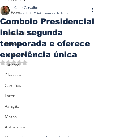
Keller Carvalho
All Posts
3 de out. de 2024
1 min de leitura
Comboio Presidencial
Automóveis
inicia segunda
Automobilismo
temporada e oferece
Ferrovia
experiência única
Transporte
Avaliado com NaN de 5 estrelas.
Turismo
Clássicos
Camiões
Lazer
Aviação
Motos
Autocarros