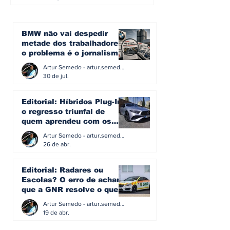
BMW não vai despedir
metade dos trabalhadores:
o problema é o jornalismo
que muitos decidiram
Artur Semedo - artur.semedo@publiracing.pt
fazer
30 de jul.
Editorial: Híbridos Plug-In -
o regresso triunfal de
quem aprendeu com os
erros do passado
Artur Semedo - artur.semedo@publiracing.pt
26 de abr.
Editorial: Radares ou
Escolas? O erro de achar
que a GNR resolve o que a
educação falhou
Artur Semedo - artur.semedo@publiracing.pt
19 de abr.