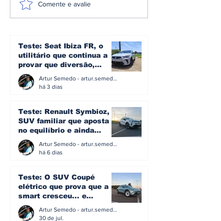
Setor náutico pede
O Algoritmo e
Comente e avalie
revisão urgente da
viagem contr
lei das embarcações
que a multa 
de alta velocidade e
Milhões à Go
alerta para impacto
revela sobre 
Teste: Seat Ibiza FR, o
na economia do mar
soberania do 
utilitário que continua a
na Europa
provar que diversão,
eficiência e simplicidade
Artur Semedo - artur.semedo@publiracing.pt
ainda podem andar juntas
há 3 dias
Teste: Renault Symbioz, o
SUV familiar que aposta
no equilíbrio e ainda
acredita na caixa manual
Artur Semedo - artur.semedo@publiracing.pt
há 6 dias
Teste: O SUV Coupé
elétrico que prova que a
smart cresceu... e
amadureceu
Artur Semedo - artur.semedo@publiracing.pt
30 de jul.