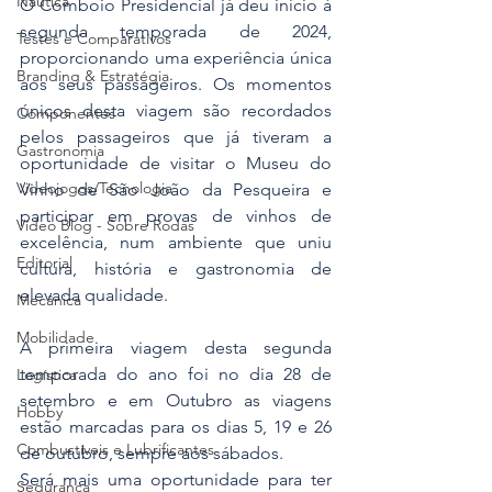
Náutica
O Comboio Presidencial já deu início à 
segunda temporada de 2024, 
Testes e Comparativos
proporcionando uma experiência única 
Branding & Estratégia
aos seus passageiros. Os momentos 
únicos desta viagem são recordados 
Componentes
pelos passageiros que já tiveram a 
Gastronomia
oportunidade de visitar o Museu do 
Videojogos/Tecnologia
Vinho de São João da Pesqueira e 
participar em provas de vinhos de 
Vídeo Blog - Sobre Rodas
excelência, num ambiente que uniu 
Editorial
cultura, história e gastronomia de 
elevada qualidade.
Mecânica
Mobilidade
A primeira viagem desta segunda 
temporada do ano foi no dia 28 de 
Logística
setembro e em Outubro as viagens 
Hobby
estão marcadas para os dias 5, 19 e 26 
Combustíveis e Lubrificantes
de outubro, sempre aos sábados.
Será mais uma oportunidade para ter 
Segurança