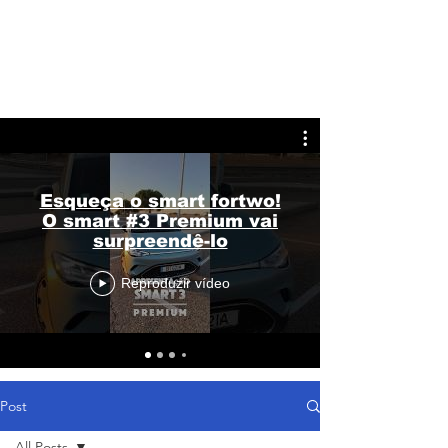
Esqueça o smart fortwo!
O smart #3 Premium vai
surpreendê-lo
Reproduzir vídeo
Post
All Posts