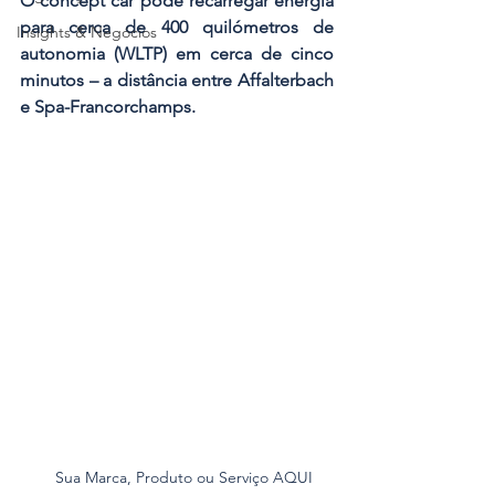
O concept car pode recarregar energia 
para cerca de 400 quilómetros de 
Insights & Negócios
autonomia (WLTP) em cerca de cinco 
minutos – a distância entre Affalterbach 
e Spa-Francorchamps.
Sua Marca, Produto ou Serviço AQUI