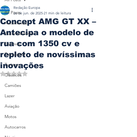
Redação Europa
All Posts
26 de jun. de 2025
21 min de leitura
Concept AMG GT XX –
Automóveis
Antecipa o modelo de
Automobilismo
rua com 1350 cv e
Ferrovia
repleto de novíssimas
Transporte
inovações
Turismo
Avaliado com NaN de 5 estrelas.
Clássicos
Camiões
Lazer
Aviação
Motos
Autocarros