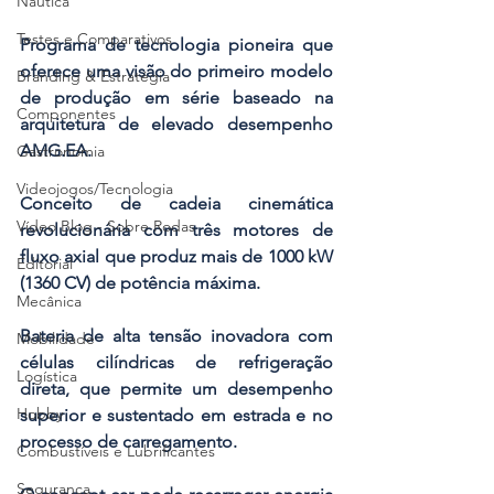
Náutica
Testes e Comparativos
Programa de tecnologia pioneira que 
oferece uma visão do primeiro modelo 
Branding & Estratégia
de produção em série baseado na 
Componentes
arquitetura de elevado desempenho 
AMG.EA.
Gastronomia
Videojogos/Tecnologia
Conceito de cadeia cinemática 
Vídeo Blog - Sobre Rodas
revolucionária com três motores de 
fluxo axial que produz mais de 1000 kW 
Editorial
(1360 CV) de potência máxima.
Mecânica
Bateria de alta tensão inovadora com 
Mobilidade
células cilíndricas de refrigeração 
Logística
direta, que permite um desempenho 
Hobby
superior e sustentado em estrada e no 
processo de carregamento.
Combustíveis e Lubrificantes
Segurança