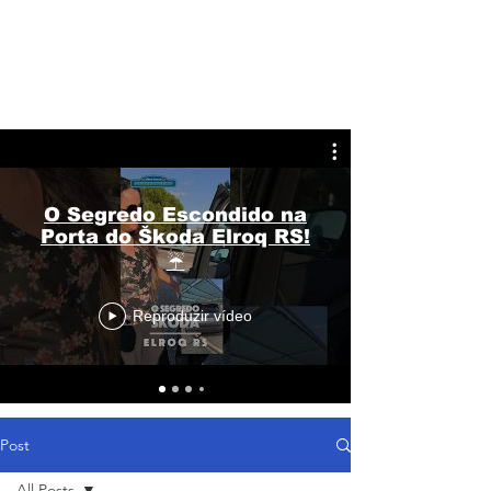
O Segredo Escondido na
Porta do Škoda Elroq RS!
☔
Reproduzir vídeo
Post
All Posts