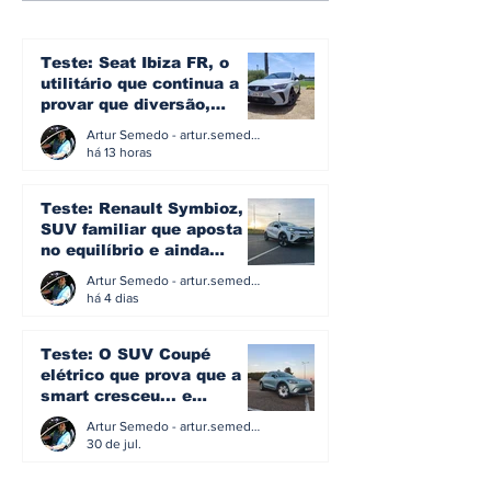
Finlândia e entra
Madeira pela
para a história do
segunda vez
mundial de ralis
Teste: Seat Ibiza FR, o
utilitário que continua a
provar que diversão,
eficiência e simplicidade
Artur Semedo - artur.semedo@publiracing.pt
ainda podem andar juntas
há 13 horas
Teste: Renault Symbioz, o
SUV familiar que aposta
no equilíbrio e ainda
acredita na caixa manual
Artur Semedo - artur.semedo@publiracing.pt
há 4 dias
Teste: O SUV Coupé
elétrico que prova que a
smart cresceu... e
amadureceu
Artur Semedo - artur.semedo@publiracing.pt
30 de jul.