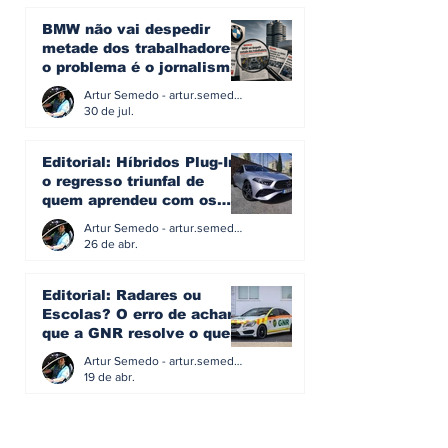
BMW não vai despedir
metade dos trabalhadores:
o problema é o jornalismo
que muitos decidiram
Artur Semedo - artur.semedo@publiracing.pt
fazer
30 de jul.
Editorial: Híbridos Plug-In -
o regresso triunfal de
quem aprendeu com os
erros do passado
Artur Semedo - artur.semedo@publiracing.pt
26 de abr.
Editorial: Radares ou
Escolas? O erro de achar
que a GNR resolve o que a
educação falhou
Artur Semedo - artur.semedo@publiracing.pt
19 de abr.