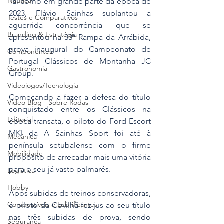
Náutica
Tal como em grande parte da época de 
2023, Flávio Sainhas suplantou a 
Testes e Comparativos
aguerrida concorrência que se 
Branding & Estratégia
apresentou na 33ª Rampa da Arrábida, 
prova inaugural do Campeonato de 
Componentes
Portugal Clássicos de Montanha JC 
Gastronomia
Group.
Videojogos/Tecnologia
Começando a fazer a defesa do título 
Vídeo Blog - Sobre Rodas
conquistado entre os Clássicos na 
Editorial
época transata, o piloto do Ford Escort 
MKI da A Sainhas Sport foi até à 
Mecânica
península setubalense com o firme 
Mobilidade
propósito de arrecadar mais uma vitória 
para o seu já vasto palmarés.
Logística
Hobby
Após subidas de treinos conservadoras, 
Combustíveis e Lubrificantes
o piloto da Covilhã fez jus ao seu título 
nas três subidas de prova, sendo 
Segurança