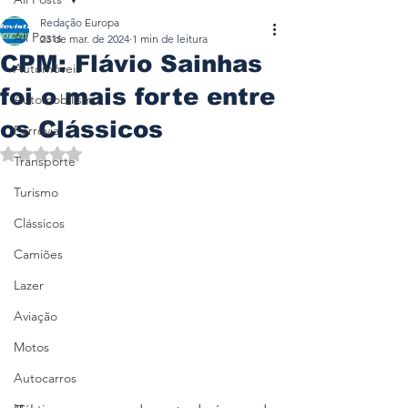
Redação Europa
All Posts
23 de mar. de 2024
1 min de leitura
CPM: Flávio Sainhas
Automóveis
foi o mais forte entre
Automobilismo
os Clássicos
Ferrovia
Avaliado com NaN de 5 estrelas.
Transporte
Turismo
Clássicos
Camiões
Lazer
Aviação
Motos
Autocarros