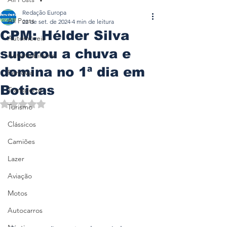
Redação Europa
All Posts
22 de set. de 2024
4 min de leitura
CPM: Hélder Silva
Automóveis
superou a chuva e
Automobilismo
domina no 1ª dia em
Ferrovia
Boticas
Transporte
Avaliado com NaN de 5 estrelas.
Turismo
Clássicos
Camiões
Lazer
Aviação
Motos
Autocarros