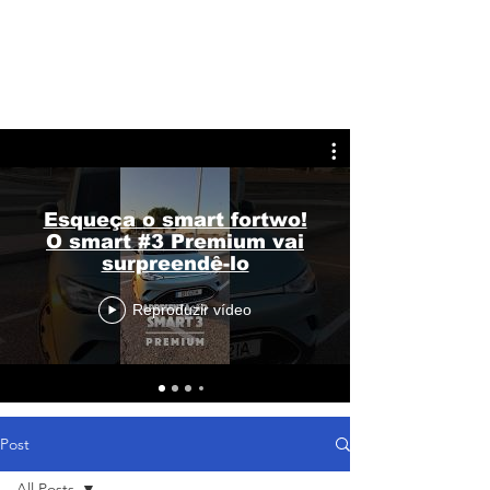
Esqueça o smart fortwo!
O smart #3 Premium vai
surpreendê-lo
Reproduzir vídeo
Post
All Posts