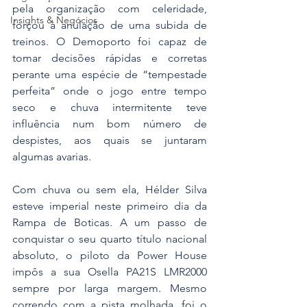
pela organização com celeridade, 
Insights & Negócios
forçou à anulação de uma subida de 
treinos. O Demoporto foi capaz de 
tomar decisões rápidas e corretas 
perante uma espécie de “tempestade 
perfeita” onde o jogo entre tempo 
seco e chuva intermitente teve 
influência num bom número de 
despistes, aos quais se juntaram 
algumas avarias.
Com chuva ou sem ela, Hélder Silva 
esteve imperial neste primeiro dia da 
Rampa de Boticas. A um passo de 
conquistar o seu quarto título nacional 
absoluto, o piloto da Power House 
impôs a sua Osella PA21S LMR2000 
sempre por larga margem. Mesmo 
correndo com a pista molhada, foi o 