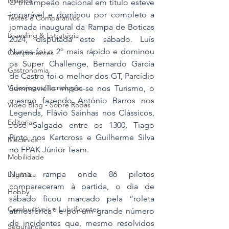
Náutica
O tricampeão nacional em título esteve 
imparável e dominou por completo a 
Testes e Comparativos
jornada inaugural da Rampa de Boticas 
Branding & Estratégia
2024, disputada este sábado. Luís 
Nunes foi o 2º mais rápido e dominou 
Componentes
os Super Challenge, Bernardo Garcia 
Gastronomia
de Castro foi o melhor dos GT, Parcídio 
Videojogos/Tecnologia
Summavielle impôs-se nos Turismo, o 
mesmo fazendo António Barros nos 
Vídeo Blog - Sobre Rodas
Legends, Flávio Sainhas nos Clássicos, 
Editorial
José Salgado entre os 1300, Tiago 
Pinto nos Kartcross e Guilherme Silva 
Mecânica
no FPAK Júnior Team.
Mobilidade
Numa rampa onde 86 pilotos 
Logística
compareceram à partida, o dia de 
Hobby
sábado ficou marcado pela “roleta 
Combustíveis e Lubrificantes
atmosférica” e por um grande número 
de incidentes que, mesmo resolvidos 
Segurança