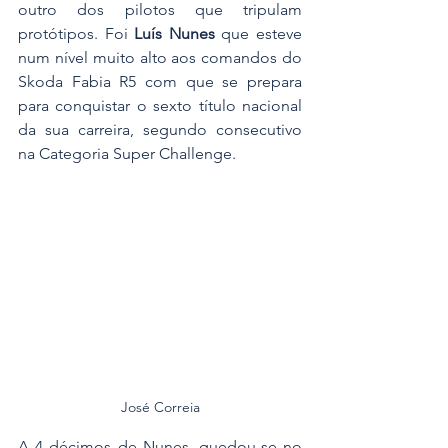
outro dos pilotos que tripulam 
protótipos. Foi 
Luís Nunes
 que esteve 
num nível muito alto aos comandos do 
Skoda Fabia R5 com que se prepara 
para conquistar o sexto título nacional 
da sua carreira, segundo consecutivo 
na Categoria Super Challenge.
José Correia
A 4 décimos de Nunes, quedou-se no 