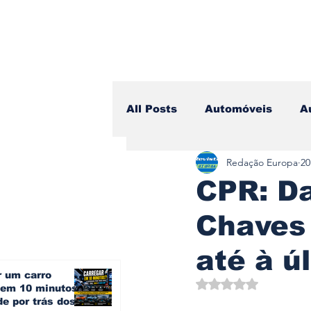
All Posts
Automóveis
A
Redação Europa
20
Camiões
Lazer
Avi
CPR: D
Chaves 
Branding & Estratégia
até à ú
r um carro
Vídeo Blog - Sobre Rodas
Avaliado com NaN d
o em 10 minutos?
e por trás dos