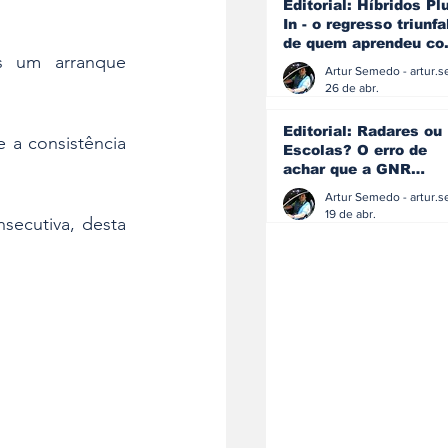
Editorial: Híbridos Pl
In - o regresso triunfa
de quem aprendeu c
s um arranque 
os erros do passado
26 de abr.
Editorial: Radares ou
 a consistência 
Escolas? O erro de
achar que a GNR
resolve o que a
educação falhou
19 de abr.
secutiva, desta 