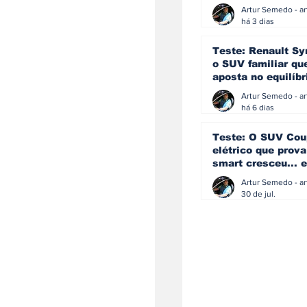
eficiência e
simplicidade aind
há 3 dias
podem andar junt
Teste: Renault Sy
o SUV familiar qu
aposta no equilíbr
ainda acredita na
manual
há 6 dias
Teste: O SUV Cou
elétrico que prova
smart cresceu... e
amadureceu
30 de jul.