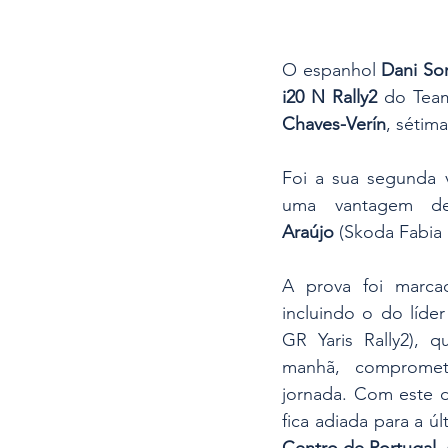
O espanhol 
Dani So
i20 N Rally2
 do Team
Chaves-Verín
, sétim
Foi a sua segunda v
uma vantagem d
Araújo
 (Skoda Fabia 
A prova foi marca
incluindo o do líde
GR Yaris Rally2), q
manhã, compromet
jornada. Com este de
fica adiada para a ú
Centro de Portugal
,