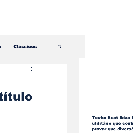
o
Clássicos
es e Comparativos
ítulo
ogia
a
Hobby
Teste: Seat Ibiza 
utilitário que cont
provar que divers