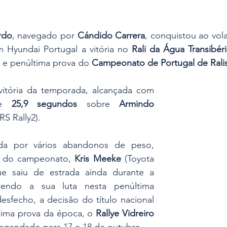
rdo
, navegado por 
Cándido Carrera
, conquistou ao vol
 Hyundai Portugal a vitória no 
Rali da Água Transibér
a e penúltima prova do 
Campeonato de Portugal de Rali
itória da temporada, alcançada com 
e 
25,9 segundos
 sobre 
Armindo 
RS Rally2).
da por vários abandonos de peso, 
r do campeonato, 
Kris Meeke
 (Toyota 
ue saiu de estrada ainda durante a 
endo a sua luta nesta penúltima 
sfecho, a decisão do título nacional 
ltima prova da época, o 
Rallye Vidreiro 
 agendado para 17 e 18 de outubro.