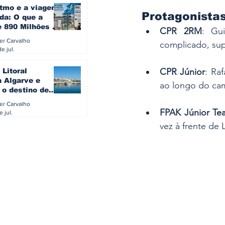
itmo e a viagem
Protagonistas
da: O que a
e 890 Milhões à
CPR 2RM
: Gu
revela sobre a
ler Carvalho
complicado, sup
a do turista na
e jul.
CPR Júnior
: Ra
 Litoral
a Algarve e
ao longo do ca
 o destino de
referido dos
ler Carvalho
eses
FPAK Júnior Te
e jul.
vez à frente de