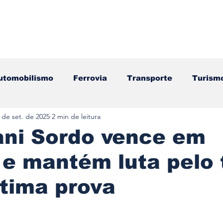
utomobilismo
Ferrovia
Transporte
Turism
 de set. de 2025
2 min de leitura
ação
Motos
Autocarros
Náutica
Test
ani Sordo vence em
e mantém luta pelo t
Componentes
Gastronomia
Videojogos/Tecnol
ltima prova
Editorial
Mecânica
Mobilidade
Logístic
e 5 estrelas.