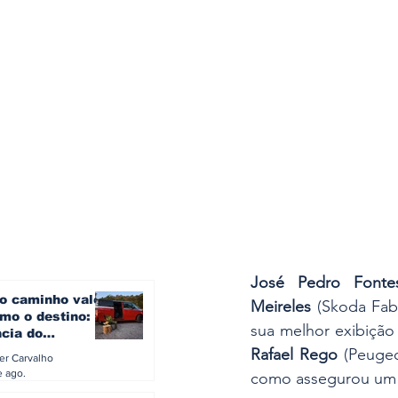
José Pedro Fonte
o caminho vale
Meireles
 (Skoda Fab
mo o destino: a
ncia do
gen ID. Buzz
Rafael Rego
 (Peugeo
ler Carvalho
verão europeu
e ago.
como assegurou um n