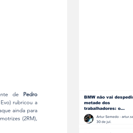
ente de 
Pedro 
BMW não vai despedi
Evo) rubricou a 
metade dos
trabalhadores: o
sua melhor exibição da temporada, fechando no sexto posto. Grande destaque ainda para 
problema é o jornali
motrizes (2RM), 
que muitos decidiram
30 de jul.
fazer