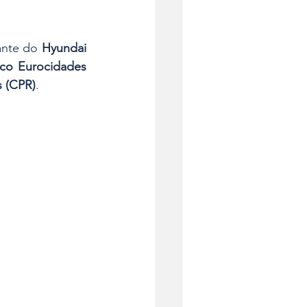
ante do 
Hyundai 
ico Eurocidades 
s (CPR)
. 