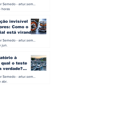
0 e 500 kW
Artur Semedo - artur.semedo@publiracing.pt
Combustíveis e Lubrificant
4 horas
ção invisível
ores: Como o
ial está virando
a eletrificação
Artur Semedo - artur.semedo@publiracing.pt
 jun.
atório à
 qual o teste
 a verdade?
PA ou o rigoroso
Artur Semedo - artur.semedo@publiracing.pt
O
 abr.