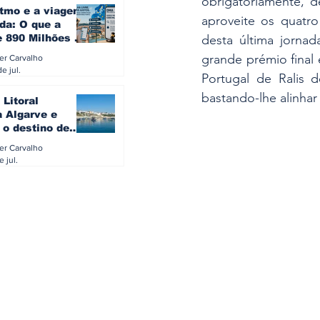
obrigatoriamente, d
itmo e a viagem
aproveite os quatro
da: O que a
desta última jorna
e 890 Milhões à
revela sobre a
grande prémio final
ler Carvalho
a do turista na
e jul.
Portugal de Ralis d
bastando-lhe alinhar
 Litoral
a Algarve e
 o destino de
referido dos
ler Carvalho
eses
e jul.