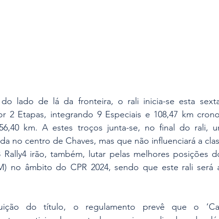
do lado de lá da fronteira, o rali inicia-se esta sexta
or 2 Etapas, integrando 9 Especiais e 108,47 km cron
6,40 km. A estes troços junta-se, no final do rali, uma
a no centro de Chaves, mas que não influenciará a classi
 Rally4 irão, também, lutar pelas melhores posições do
) no âmbito do CPR 2024, sendo que este rali será a
buição do título, o regulamento prevê que o ‘Ca