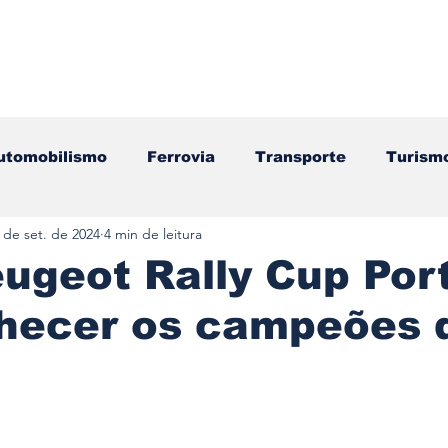
utomobilismo
Ferrovia
Transporte
Turism
 de set. de 2024
4 min de leitura
ação
Motos
Autocarros
Náutica
Test
ugeot Rally Cup Por
nhecer os campeões 
Componentes
Gastronomia
Videojogos/Tecnol
Editorial
Mecânica
Mobilidade
Logístic
e 5 estrelas.