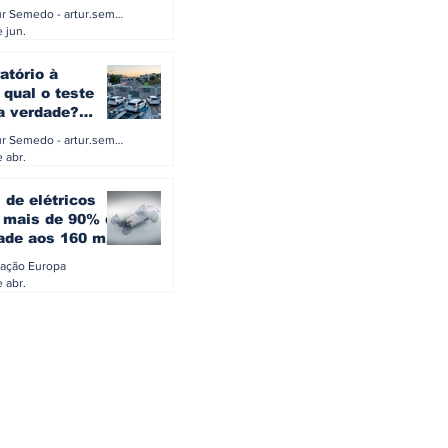
a eletrificação
Artur Semedo - artur.semedo@publiracing.pt
Combustíveis e Lubrificant
 jun.
atório à
 qual o teste
 a verdade?
PA ou o rigoroso
Artur Semedo - artur.semedo@publiracing.pt
O
 abr.
 de elétricos
mais de 90% da
ade aos 160 mil
safiam mitos do
ação Europa
o
 abr.