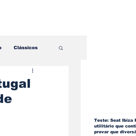
o
Clássicos
es e Comparativos
tugal
de
ogia
a
Hobby
Teste: Seat Ibiza 
utilitário que cont
provar que divers