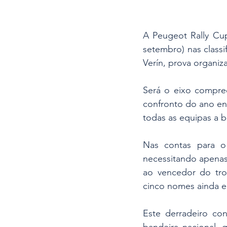
A Peugeot Rally Cup
setembro) nas classif
Verín, prova organi
Será o eixo compree
confronto do ano ent
todas as equipas a 
Nas contas para o
necessitando apenas 
ao vencedor do tro
cinco nomes ainda e
Este derradeiro co
bandeira nacional,