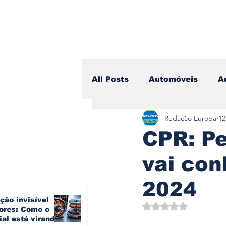
All Posts
Automóveis
A
Redação Europa
12
Camiões
Lazer
Avi
CPR: Pe
vai co
Branding & Estratégia
2024
ção invisível
Vídeo Blog - Sobre Rodas
Avaliado com NaN d
ores: Como o
ial está virando