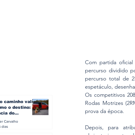
Com partida oficial 
percurso dividido p
percurso total de 25
espetáculo, desenhad
Os competitivos 208
o caminho vale
Rodas Motrizes (2RM
mo o destino: a
prova da época.  
ncia do
gen ID. Buzz
ler Carvalho
verão europeu
Depois, para atri
6 dias