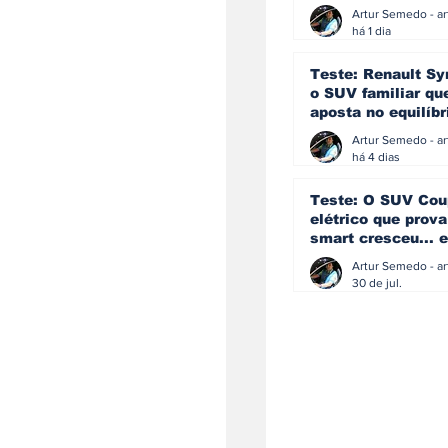
eficiência e
simplicidade aind
há 1 dia
podem andar junt
Teste: Renault Sy
o SUV familiar qu
aposta no equilíbr
ainda acredita na
manual
há 4 dias
Teste: O SUV Cou
elétrico que prova
smart cresceu... e
amadureceu
30 de jul.