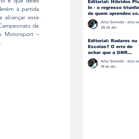
io e que deles 
Editorial: Híbridos Pl
In - o regresso triunfa
etém à partida 
de quem aprendeu c
 alcançar esse 
os erros do passado
 Campeonato de 
26 de abr.
s Motorsport – 
Editorial: Radares ou
.
Escolas? O erro de
achar que a GNR
resolve o que a
educação falhou
19 de abr.