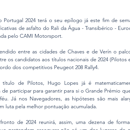
 Portugal 2024 terá o seu epílogo já este fim de sema
icativas de asfalto do Rali da Água - Transibérico - Eur
zada pelo CAMI Motorsport.
ndido entre as cidades de Chaves e de Verín o palco
re os candidatos aos títulos nacionais de 2024 (Pilotos 
bordo dos competitivos Peugeot 208 Rally4.
 título de Pilotos, Hugo Lopes já é matematicamen
de participar para garantir para si o Grande Prémio que
féu. Já nos Navegadores, as hipóteses são mais alar
m luta pela melhor pontuação acumulada.
nfronto de 2024 reunirá, assim, uma dezena de forma
 que pretendem assegurar não só um dos lugares do 