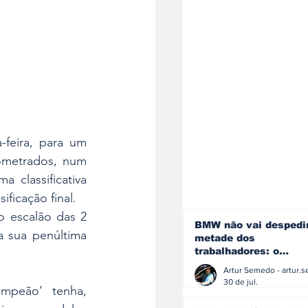
-feira, para um 
ometrados, num 
 classificativa 
ficação final.
 escalão das 2 
BMW não vai despedi
 sua penúltima 
metade dos
trabalhadores: o
problema é o jornali
que muitos decidiram
30 de jul.
mpeão’ tenha, 
fazer