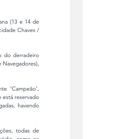
na (13 e 14 de 
ocidade Chaves / 
 do derradeiro 
e Navegadores), 
te ‘Campeão’, 
 está reservado 
gadas, havendo 
ções, todas de 
pódio, como os 