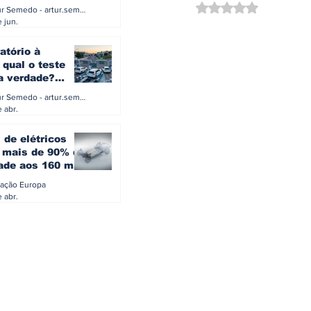
a eletrificação
Avaliado com NaN d
Artur Semedo - artur.semedo@publiracing.pt
Combustíveis e Lubrificant
 jun.
atório à
 qual o teste
 a verdade?
PA ou o rigoroso
Artur Semedo - artur.semedo@publiracing.pt
O
 abr.
 de elétricos
mais de 90% da
ade aos 160 mil
safiam mitos do
ação Europa
o
 abr.