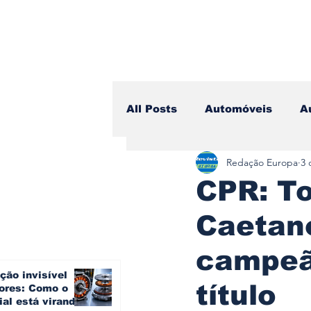
All Posts
Automóveis
A
Redação Europa
3 
Camiões
Lazer
Avi
CPR: T
Caetan
Branding & Estratégia
campeão
ção invisível
Vídeo Blog - Sobre Rodas
título
ores: Como o
ial está virando