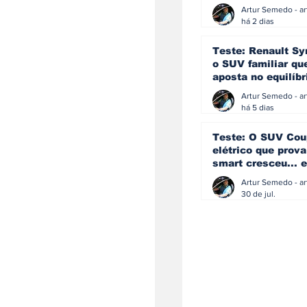
eficiência e
simplicidade aind
há 2 dias
podem andar junt
Teste: Renault Sy
o SUV familiar qu
aposta no equilíbr
ainda acredita na
manual
há 5 dias
Teste: O SUV Cou
elétrico que prova
smart cresceu... e
amadureceu
30 de jul.