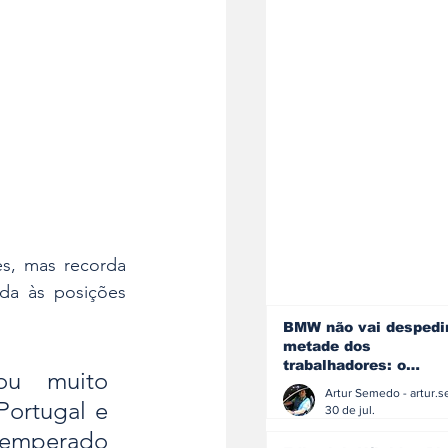
s, mas recorda 
da às posições 
BMW não vai despedi
metade dos
trabalhadores: o
ou muito 
problema é o jornali
que muitos decidiram
ortugal e 
30 de jul.
fazer
temperado 