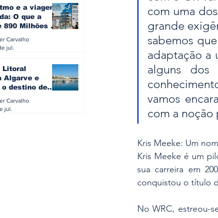
itmo e a viagem
com uma dose 
da: O que a
grande exigên
e 890 Milhões à
revela sobre a
sabemos que 
ler Carvalho
a do turista na
e jul.
adaptação a u
alguns dos 
 Litoral
a Algarve e
conhecimento,
 o destino de
vamos encara
referido dos
ler Carvalho
eses
e jul.
com a noção p
Kris Meeke: Um nom
Kris Meeke é um pil
sua carreira em 20
conquistou o título d
No WRC, estreou-se 