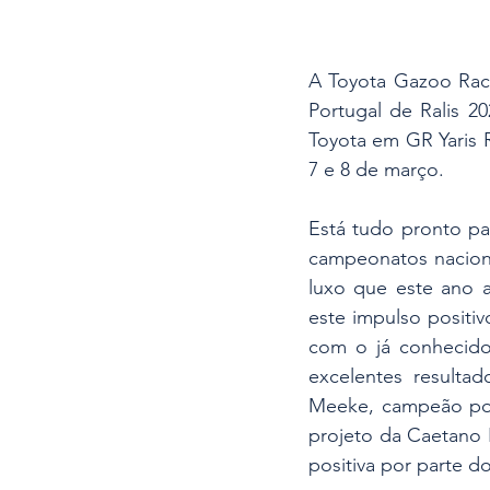
A Toyota Gazoo Rac
Portugal de Ralis 2
Toyota em GR Yaris R
7 e 8 de março.
Está tudo pronto pa
campeonatos nacionai
luxo que este ano a
este impulso positi
com o já conhecido 
excelentes resulta
Meeke, campeão por
projeto da Caetano 
positiva por parte d