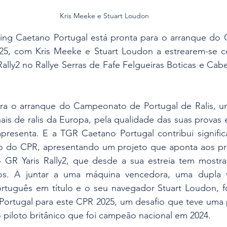
 Kris Meeke e Stuart Loudon
ing Caetano Portugal está pronta para o arranque do
025, com Kris Meeke e Stuart Loudon a estrearem-se c
ally2 no Rallye Serras de Fafe Felgueiras Boticas e Cabe
ra o arranque do Campeonato de Portugal de Ralis, u
s de ralis da Europa, pela qualidade das suas provas e
presenta. E a TGR Caetano Portugal contribui significa
vo do CPR, apresentando um projeto que aponta aos prim
GR Yaris Rally2, que desde a sua estreia tem mostra
dos. A juntar a uma máquina vencedora, uma dupla v
tuguês em título e o seu navegador Stuart Loudon, f
Portugal para este CPR 2025, um desafio que teve uma p
o piloto britânico que foi campeão nacional em 2024.