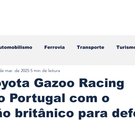
utomobilismo
Ferrovia
Transporte
Turism
de mar. de 2025
5 min de leitura
ação
Motos
Autocarros
Náutica
Test
oyota Gazoo Racing
o Portugal com o
Componentes
Gastronomia
Videojogos/Tecnol
 britânico para de
Editorial
Mecânica
Mobilidade
Logístic