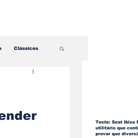
o
Clássicos
es e Comparativos
ogia
fender
a
Hobby
Teste: Seat Ibiza 
utilitário que cont
provar que divers