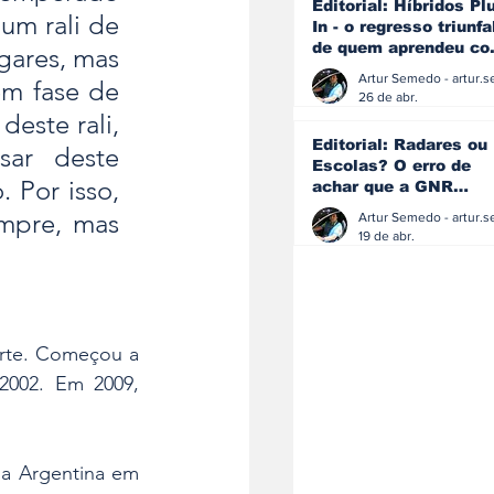
Editorial: Híbridos Pl
um rali de 
In - o regresso triunfa
de quem aprendeu c
gares, mas 
os erros do passado
m fase de 
26 de abr.
este rali, 
Editorial: Radares ou
ar deste 
Escolas? O erro de
Por isso, 
achar que a GNR
resolve o que a
mpre, mas 
educação falhou
19 de abr.
orte. Começou a 
2002. Em 2009, 
a Argentina em 