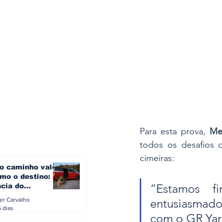
Para esta prova, 
Me
todos os desafios q
cimeiras:
o caminho vale
mo o destino: a
“Estamos f
ncia do
gen ID. Buzz
ler Carvalho
entusiasmado
verão europeu
6 dias
com o GR Yari