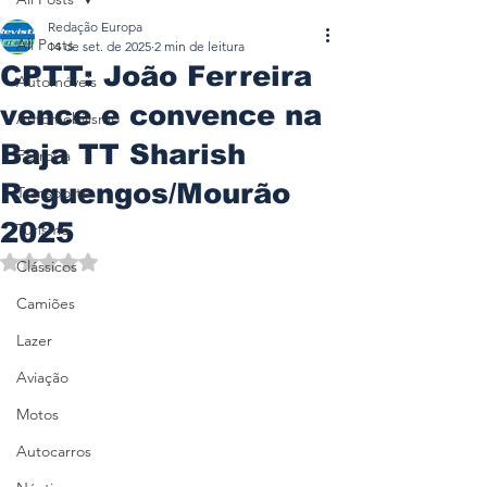
Redação Europa
All Posts
14 de set. de 2025
2 min de leitura
CPTT: João Ferreira
Automóveis
vence e convence na
Automobilismo
Baja TT Sharish
Ferrovia
Reguengos/Mourão
Transporte
2025
Turismo
Avaliado com NaN de 5 estrelas.
Clássicos
Camiões
Lazer
Aviação
Motos
Autocarros