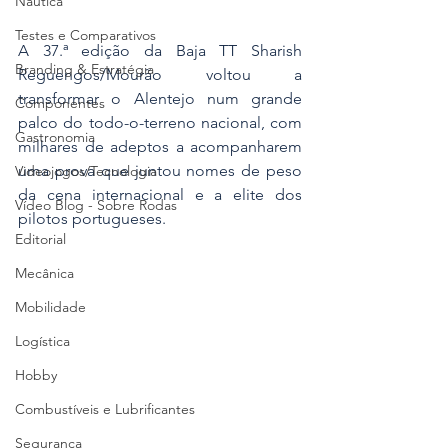
Náutica
Testes e Comparativos
A 37.ª edição da Baja TT Sharish 
Branding & Estratégia
Reguengos/Mourão voltou a 
transformar o Alentejo num grande 
Componentes
palco do todo-o-terreno nacional, com 
Gastronomia
milhares de adeptos a acompanharem 
uma prova que juntou nomes de peso 
Videojogos/Tecnologia
da cena internacional e a elite dos 
Vídeo Blog - Sobre Rodas
pilotos portugueses. 
Editorial
Mecânica
Mobilidade
Logística
Hobby
Combustíveis e Lubrificantes
Segurança