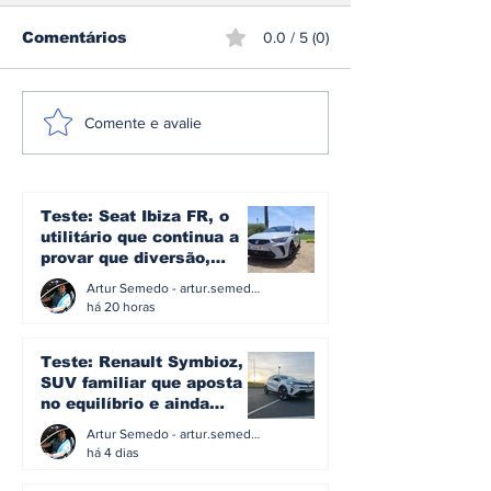
Comentários
0.0 / 5 (0)
Sami Pajari
CPR: Miguel 
Comente e avalie
conquista o rali da
conquista o R
Finlândia e entra
Madeira pela
para a história do
segunda vez
mundial de ralis
Teste: Seat Ibiza FR, o
utilitário que continua a
provar que diversão,
eficiência e simplicidade
Artur Semedo - artur.semedo@publiracing.pt
ainda podem andar juntas
há 20 horas
Teste: Renault Symbioz, o
SUV familiar que aposta
no equilíbrio e ainda
acredita na caixa manual
Artur Semedo - artur.semedo@publiracing.pt
há 4 dias