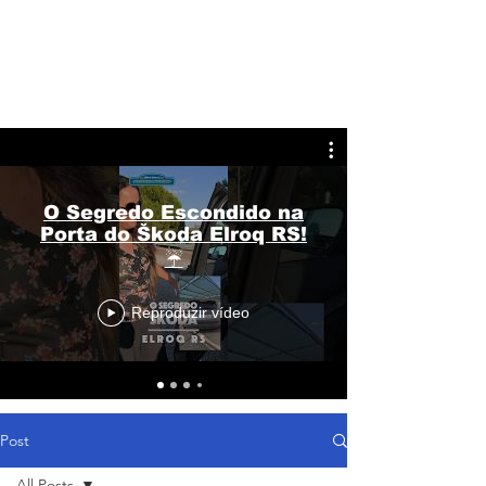
O Segredo Escondido na
Porta do Škoda Elroq RS!
☔
Reproduzir vídeo
Post
All Posts