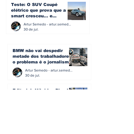
Teste: O SUV Coupé
elétrico que prova que a
smart cresceu... e
amadureceu
Artur Semedo - artur.semedo@publiracing.pt
30 de jul.
BMW não vai despedir
metade dos trabalhadores:
o problema é o jornalismo
que muitos decidiram
Artur Semedo - artur.semedo@publiracing.pt
fazer
30 de jul.
Editorial: Híbridos Plug-In -
o regresso triunfal de
quem aprendeu com os
erros do passado
Artur Semedo - artur.semedo@publiracing.pt
26 de abr.
Editorial: Radares ou