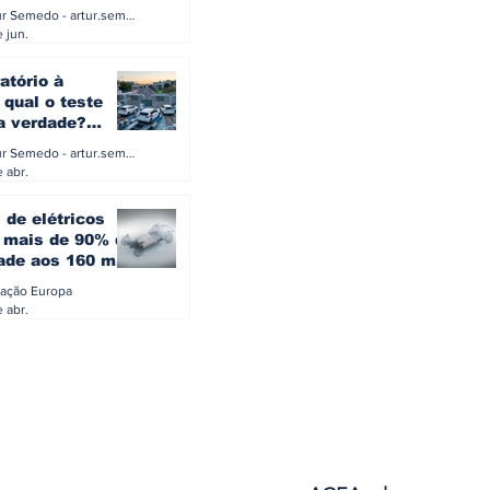
a eletrificação
Artur Semedo - artur.semedo@publiracing.pt
Combustíveis e Lubrificant
 jun.
atório à
 qual o teste
 a verdade?
PA ou o rigoroso
Artur Semedo - artur.semedo@publiracing.pt
O
 abr.
 de elétricos
mais de 90% da
ade aos 160 mil
safiam mitos do
ação Europa
o
 abr.