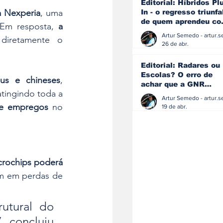
Editorial: Híbridos Pl
a Nexperia
, uma 
In - o regresso triunfa
de quem aprendeu c
 Em resposta, 
a 
os erros do passado
diretamente o 
26 de abr.
Editorial: Radares ou
Escolas? O erro de
us e chineses
, 
achar que a GNR
sublinhando que o impacto da crise se estende para além das montadoras, atingindo toda a 
resolve o que a
educação falhou
de empregos
 no 
19 de abr.
crochips poderá 
am em perdas de 
utural do 
setor europeu perante dependências externas críticas”, concluiu 