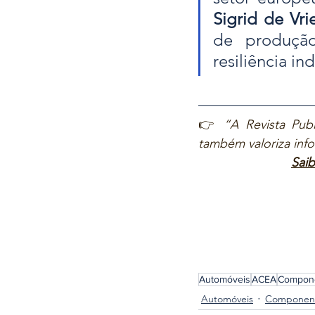
Sigrid de Vri
de produção
resiliência in
👉 
“A Revista Publ
também valoriza inf
Saib
Automóveis
ACEA
Compon
Automóveis
Componen