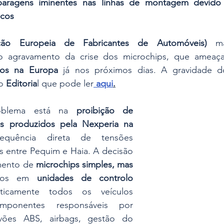
paragens iminentes nas linhas de montagem devido 
cos 
ção Europeia de Fabricantes de Automóveis)
 ma
 agravamento da crise dos microchips, que ameaç
los na Europa
 já nos próximos dias. A gravidade d
o
 Editoria
l que pode ler
 aqui
.
blema está na 
proibição de 
s produzidos pela Nexperia na 
quência direta de tensões 
s entre Pequim e Haia. A decisão 
mento de 
microchips simples, mas 
dos em 
unidades de controlo 
icamente todos os veículos 
onentes responsáveis por 
vões ABS, airbags, gestão do 