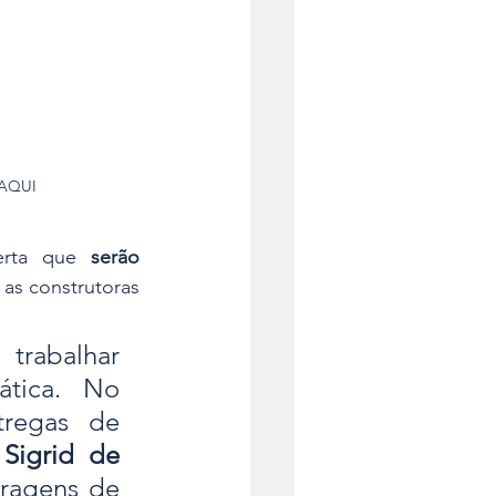
 AQUI
erta que 
serão 
as construtoras 
rabalhar 
tica. No 
regas de 
 
Sigrid de 
ragens de 