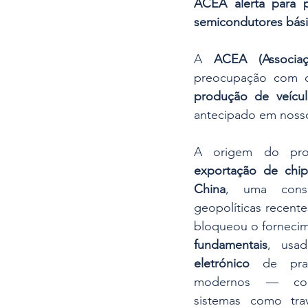
ACEA alerta para 
semicondutores bási
A 
ACEA (Associa
preocupação com o
produção de veícu
antecipado em noss
A origem do pro
exportação de chip
China
, uma conse
geopolíticas recente
bloqueou o forneci
fundamentais
, usa
eletrónico
 de prat
modernos — comp
sistemas como tra