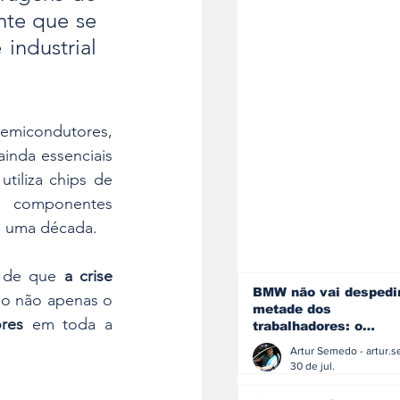
te que se 
industrial 
emicondutores, 
inda essenciais 
iliza chips de 
e componentes 
e uma década.
o de que 
a crise 
BMW não vai despedi
do não apenas o 
metade dos
res
 em toda a 
trabalhadores: o
problema é o jornali
que muitos decidiram
30 de jul.
fazer