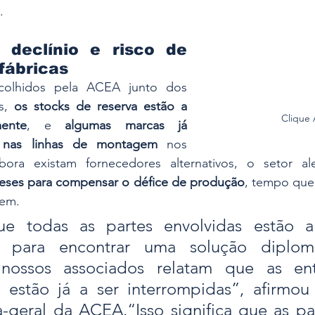
.
declínio e risco de 
fábricas
olhidos pela ACEA junto dos 
s, 
os stocks de reserva estão a 
Clique
mente
, e 
algumas marcas já 
 nas linhas de montagem
 nos 
ora existam fornecedores alternativos, o setor al
meses para compensar o défice de produção
, tempo que 
õem.
e todas as partes envolvidas estão a t
e para encontrar uma solução diplomá
 nossos associados relatam que as ent
estão já a ser interrompidas”, afirmou
ra-geral da ACEA.“Isso significa que as pa