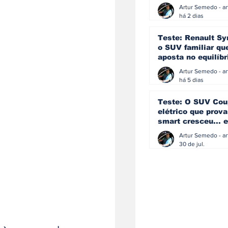
eficiência e
simplicidade aind
há 2 dias
podem andar junt
Teste: Renault Sy
o SUV familiar qu
aposta no equilíbr
ainda acredita na
manual
há 5 dias
Teste: O SUV Cou
elétrico que prova
smart cresceu... e
amadureceu
30 de jul.