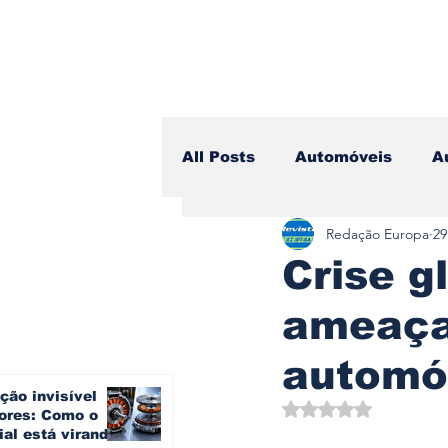
All Posts
Automóveis
A
Redação Europa
29
Camiões
Lazer
Avi
Crise g
ameaça 
Branding & Estratégia
automó
ção invisível
Vídeo Blog - Sobre Rodas
Avaliado com NaN d
ores: Como o
ial está virando