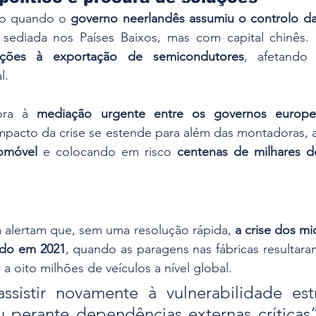
io quando o 
governo neerlandês assumiu o controlo d
 sediada nos Países Baixos, mas com capital chinês.
ições à exportação de semicondutores
, afetando 
l.
ora à 
mediação urgente entre os governos europe
tomóvel
 e colocando em risco 
centenas de milhares 
ia alertam que, sem uma resolução rápida, 
a crise dos mi
vido em 2021
, quando as paragens nas fábricas resultar
a oito milhões de veículos a nível global.
ssistir novamente à vulnerabilidade estr