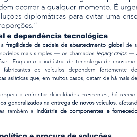
em ocorrer a qualquer momento. É urgen
uções diplomáticas para evitar uma crise 
roporções.”
al e dependência tecnológica
 a 
fragilidade da cadeia de abastecimento global
 de s
modelos mais simples — os chamados 
legacy chips
 — a
vel. Enquanto a indústria de tecnologia de consumo ut
s fabricantes de veículos dependem fortemente d
cas asiáticas que, em muitos casos, datam de há mais d
opeia a enfrentar dificuldades crescentes, há recei
sos generalizados na entrega de novos veículos
, afetan
mas também a 
indústria de componentes e fornecedo
olítico e procura de soluções