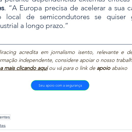
es
. “A Europa precisa de acelerar a sua c
 local de semicondutores se quiser ga
dustrial a longo prazo.”
iracing acredita em jornalismo isento, relevante e de
ormação independente, considere apoiar o nosso trabalh
a mais clicando aqui
ou vá para o link de 
apoio
 abaixo  
Seu apoio com a segurança
entes
tes