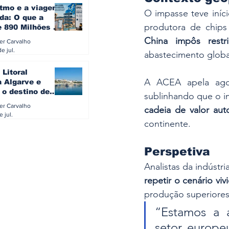
itmo e a viagem
O impasse teve iníc
da: O que a
produtora de chips
e 890 Milhões à
revela sobre a
China impôs restr
ler Carvalho
a do turista na
e jul.
abastecimento globa
 Litoral
A ACEA apela ag
a Algarve e
 o destino de
referido dos
ler Carvalho
cadeia de valor au
eses
e jul.
continente.
Perspetiva
Analistas da indústr
repetir o cenário vi
produção superiores 
“Estamos a a