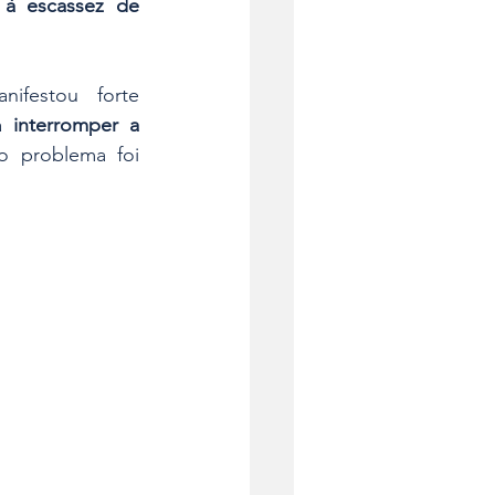
à escassez de 
nifestou forte 
a 
interromper a 
o problema foi 