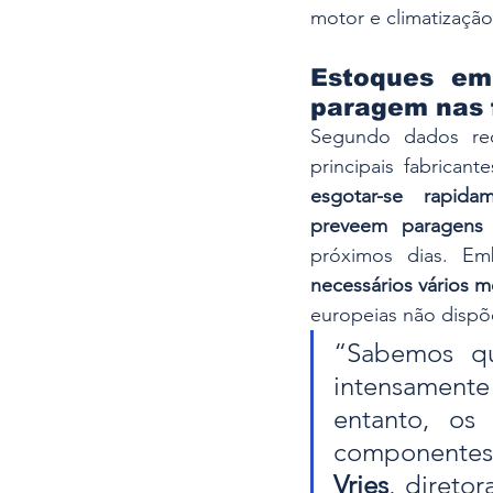
motor e climatização
Estoques em 
paragem nas 
Segundo dados rec
principais fabricante
esgotar-se rapida
preveem paragens
próximos dias. Emb
necessários vários 
europeias não disp
“Sabemos qu
intensament
entanto, os
componentes 
Vries
, direto