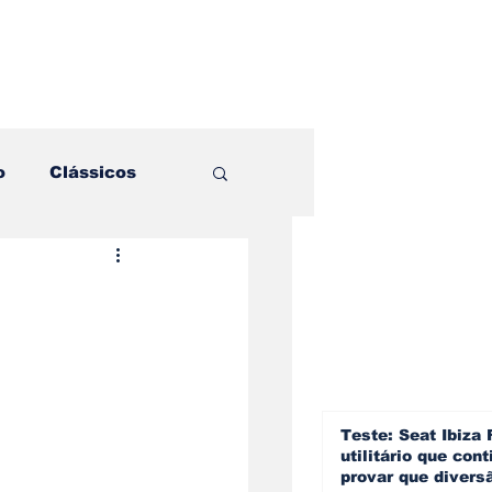
o
Clássicos
es e Comparativos
ogia
a
Hobby
Teste: Seat Ibiza 
utilitário que cont
provar que divers