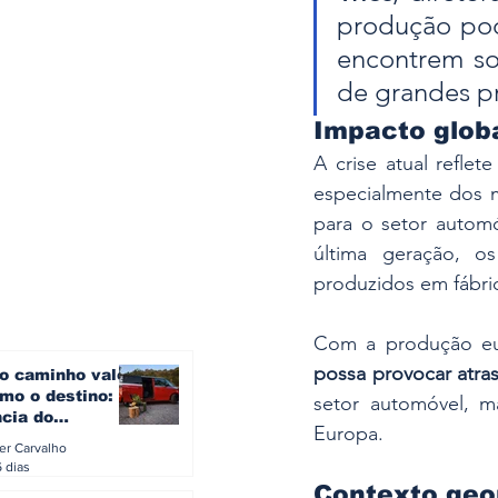
produção pod
encontrem sol
de grandes p
Impacto glob
A crise atual reflete
especialmente dos 
para o setor automó
última geração, o
produzidos em fábri
Com a produção eur
possa provocar atra
o caminho vale
mo o destino: a
setor automóvel, 
ncia do
Europa.
gen ID. Buzz
ler Carvalho
verão europeu
6 dias
Contexto geop