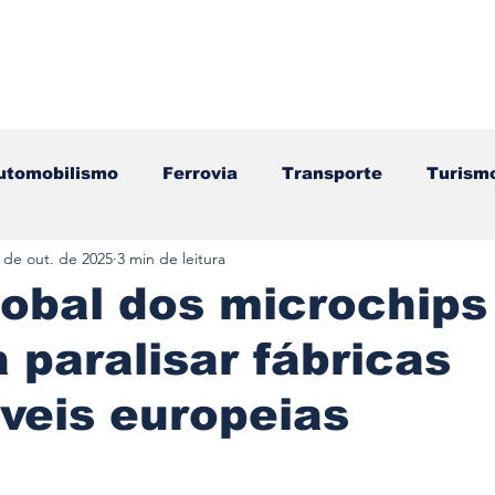
utomobilismo
Ferrovia
Transporte
Turism
 de out. de 2025
3 min de leitura
ação
Motos
Autocarros
Náutica
Test
lobal dos microchips
paralisar fábricas
Componentes
Gastronomia
Videojogos/Tecnol
veis europeias
Editorial
Mecânica
Mobilidade
Logístic
e 5 estrelas.