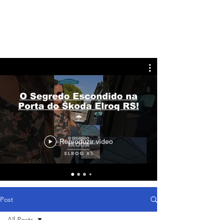
O Segredo Escondido na
Porta do Škoda Elroq RS!
☔
Reproduzir vídeo
Post
All Posts