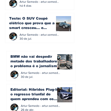
Artur Semedo - artur.semedo@publiracing.pt
há 4 dias
Teste: O SUV Coupé
elétrico que prova que a
smart cresceu... e
amadureceu
Artur Semedo - artur.semedo@publiracing.pt
30 de jul.
BMW não vai despedir
metade dos trabalhadores:
o problema é o jornalismo
que muitos decidiram
Artur Semedo - artur.semedo@publiracing.pt
fazer
30 de jul.
Editorial: Híbridos Plug-In -
o regresso triunfal de
quem aprendeu com os
erros do passado
Artur Semedo - artur.semedo@publiracing.pt
26 de abr.