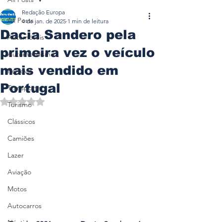
Redação Europa
All Posts
4 de jan. de 2025
1 min de leitura
Dacia Sandero pela
Automóveis
primeira vez o veículo
Automobilismo
mais vendido em
Ferrovia
Portugal
Transporte
Avaliado com NaN de 5 estrelas.
Turismo
Clássicos
Camiões
Lazer
Aviação
Motos
Autocarros