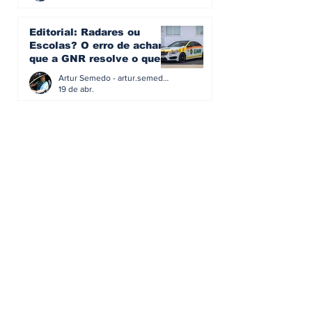
Editorial: Radares ou
Escolas? O erro de achar
que a GNR resolve o que a
educação falhou
Artur Semedo - artur.semedo@publiracing.pt
19 de abr.