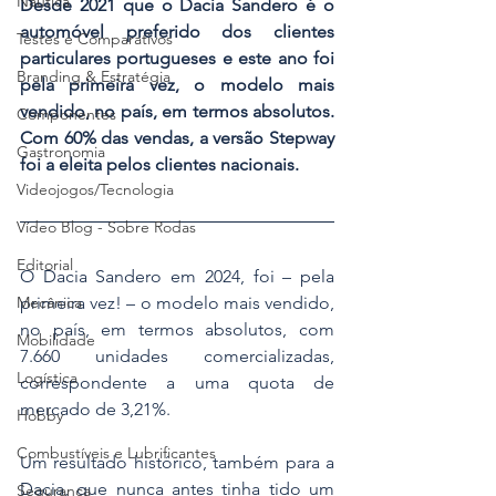
Náutica
Desde 2021 que o Dacia Sandero é o 
automóvel preferido dos clientes 
Testes e Comparativos
particulares portugueses e este ano foi 
Branding & Estratégia
pela primeira vez, o modelo mais 
vendido, no país, em termos absolutos. 
Componentes
Com 60% das vendas, a versão Stepway 
Gastronomia
foi a eleita pelos clientes nacionais.  
Videojogos/Tecnologia
Vídeo Blog - Sobre Rodas
Editorial
O Dacia Sandero em 2024, foi – pela 
Mecânica
primeira vez! – o modelo mais vendido, 
no país, em termos absolutos, com 
Mobilidade
7.660 unidades comercializadas, 
Logística
correspondente a uma quota de 
mercado de 3,21%.
Hobby
Combustíveis e Lubrificantes
Um resultado histórico, também para a 
Dacia, que nunca antes tinha tido um 
Segurança