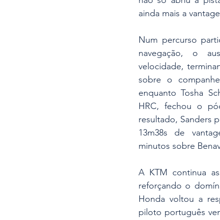
não só abriu a pis
ainda mais a vantage
Num percurso parti
navegação, o aust
velocidade, termin
sobre o companhei
enquanto Tosha Sch
HRC, fechou o pód
resultado, Sanders p
13m38s de vantag
minutos sobre Benav
A KTM continua ass
reforçando o domíni
Honda voltou a resp
piloto português ve