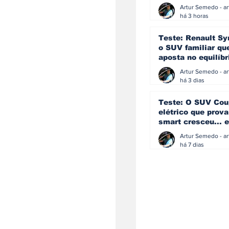
eficiência e
simplicidade aind
há 3 horas
podem andar junt
Teste: Renault Sy
o SUV familiar qu
aposta no equilíbr
ainda acredita na
manual
há 3 dias
Teste: O SUV Cou
elétrico que prova
smart cresceu... e
amadureceu
há 7 dias