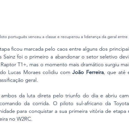
iloto português venceu a classe e recuperou a liderança da geral entre 
apa ficou marcada pelo caos entre alguns dos principai
os Sainz foi o primeiro a abandonar o setor seletivo dev
 Raptor T1+, mas o momento mais dramático surgiu mais
o Lucas Moraes colidiu com 
João Ferreira
, que até e
ssificação geral.
 ambos da luta direta pelo triunfo do dia e abriu cam
comando da corrida. O piloto sul-africano da Toyot
idade para conquistar a sua primeira vitória de etapa 
reira no W2RC.