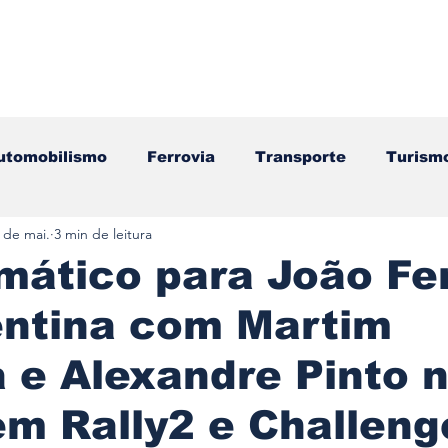
utomobilismo
Ferrovia
Transporte
Turism
 de mai.
3 min de leitura
ação
Motos
Autocarros
Náutica
Test
mático para João Fer
entina com Martim
Componentes
Gastronomia
Videojogos/Tecnol
 e Alexandre Pinto 
Editorial
Mecânica
Mobilidade
Logístic
em Rally2 e Challeng