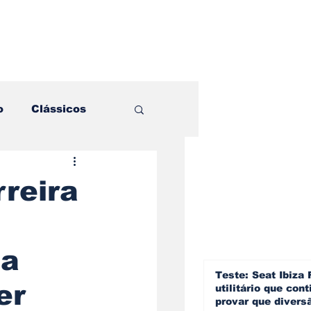
o
Clássicos
es e Comparativos
reira
ogia
na
a
Hobby
Teste: Seat Ibiza 
er
utilitário que cont
provar que divers