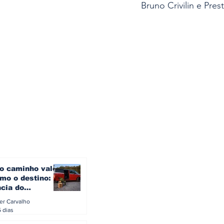
Bruno Crivilin e Pre
o caminho vale
mo o destino: a
ncia do
gen ID. Buzz
ler Carvalho
verão europeu
5 dias