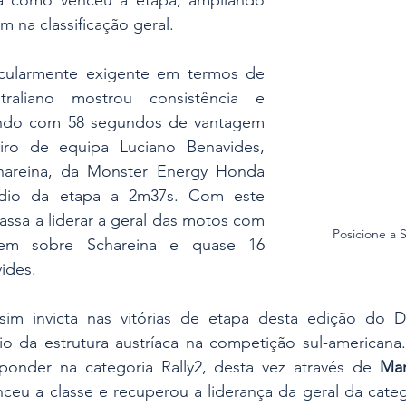
ta como venceu a etapa, ampliando 
m na classificação geral.
cularmente exigente em termos de 
raliano mostrou consistência e 
ando com 58 segundos de vantagem 
ro de equipa Luciano Benavides, 
areina, da Monster Energy Honda 
io da etapa a 2m37s. Com este 
assa a liderar a geral das motos com 
Posicione a 
em sobre Schareina e quase 16 
ides.
im invicta nas vitórias de etapa desta edição do De
o da estrutura austríaca na competição sul-americana. 
onder na categoria Rally2, desta vez através de 
Mar
nceu a classe e recuperou a liderança da geral da cate