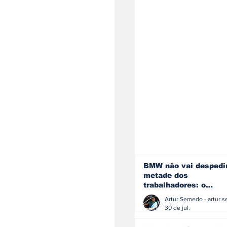
BMW não vai despedi
metade dos
trabalhadores: o
problema é o jornali
que muitos decidiram
30 de jul.
fazer