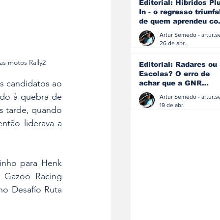
Editorial: Híbridos Pl
In - o regresso triunfa
de quem aprendeu c
os erros do passado
26 de abr.
as motos Rally2
Editorial: Radares ou
Escolas? O erro de
s candidatos ao 
achar que a GNR
resolve o que a
ido à quebra de 
educação falhou
19 de abr.
 tarde, quando 
ntão liderava a 
inho para Henk 
a Gazoo Racing 
no Desafío Ruta 