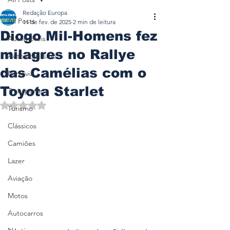
Redação Europa
All Posts
11 de fev. de 2025
2 min de leitura
Diogo Mil-Homens fez
Automóveis
milagres no Rallye
Automobilismo
das Camélias com o
Ferrovia
Toyota Starlet
Transporte
Avaliado com NaN de 5 estrelas.
Turismo
Clássicos
Camiões
Lazer
Aviação
Motos
Autocarros