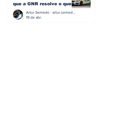
que a GNR resolve o que a
educação falhou
Artur Semedo - artur.semedo@publiracing.pt
19 de abr.