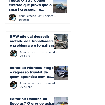
Teste: O SUV Coupé
elétrico que prova que a
smart cresceu... e
amadureceu
Artur Semedo - artur.semedo@publiracing.pt
30 de jul.
BMW não vai despedir
metade dos trabalhadores:
o problema é o jornalismo
que muitos decidiram
Artur Semedo - artur.semedo@publiracing.pt
fazer
30 de jul.
Editorial: Híbridos Plug-In -
o regresso triunfal de
quem aprendeu com os
erros do passado
Artur Semedo - artur.semedo@publiracing.pt
26 de abr.
Editorial: Radares ou
Escolas? O erro de achar