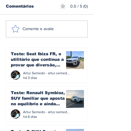
Comentários
0.0 / 5 (0)
Sami Pajari
CPR: Miguel 
Comente e avalie
conquista o rali da
conquista o R
Finlândia e entra
Madeira pela
para a história do
segunda vez
mundial de ralis
Teste: Seat Ibiza FR, o
utilitário que continua a
provar que diversão,
eficiência e simplicidade
Artur Semedo - artur.semedo@publiracing.pt
ainda podem andar juntas
há 3 dias
Teste: Renault Symbioz, o
SUV familiar que aposta
no equilíbrio e ainda
acredita na caixa manual
Artur Semedo - artur.semedo@publiracing.pt
há 6 dias