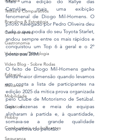
Náutica
Mais uma edição do Rallye das 
Camélias, mais uma exibição 
Testes e Comparativos
fenomenal de Diogo Mil-Homens. O 
Branding & Estratégia
piloto navegado por Pedro Oliveira deu 
tudo o que podia do seu Toyota Starlet, 
Componentes
andou sempre entre os mais rápidos e 
Gastronomia
conquistou um Top 6 à geral e o 2º 
Videojogos/Tecnologia
posto nas 2RM.
Vídeo Blog - Sobre Rodas
O feito de Diogo Mil-Homens ganha 
Editorial
ainda maior dimensão quando levamos 
em conta a lista de participantes na 
Mecânica
edição 2025 da mítica prova organizada 
Mobilidade
pelo Clube de Motorismo de Setúbal. 
Seis dezenas e meia de equipas 
Logística
alinharam à partida e, à quantidade, 
Hobby
somava-se a grande qualidade 
Combustíveis e Lubrificantes
competitiva do pelotão.
Segurança