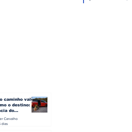
o caminho vale
mo o destino: a
ncia do
gen ID. Buzz
ler Carvalho
verão europeu
5 dias