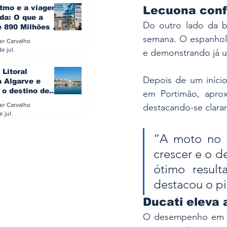
itmo e a viagem
Lecuona conf
da: O que a
Do outro lado da b
e 890 Milhões à
revela sobre a
semana. O espanhol 
ler Carvalho
a do turista na
e jul.
e demonstrando já u
 Litoral
Depois de um início
a Algarve e
 o destino de
em Portimão, apro
referido dos
ler Carvalho
destacando-se clara
eses
e jul.
“A moto no d
crescer e o d
ótimo resul
destacou o pi
Ducati eleva
O desempenho em Po