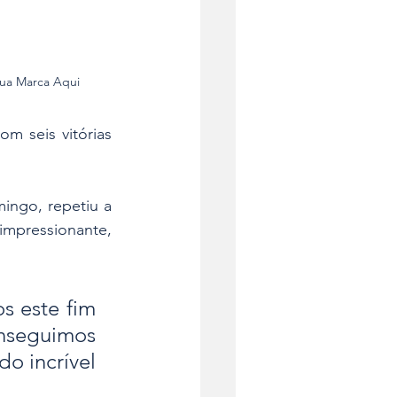
Sua Marca Aqui
 seis vitórias 
ingo, repetiu a 
mpressionante, 
s este fim 
seguimos 
o incrível 