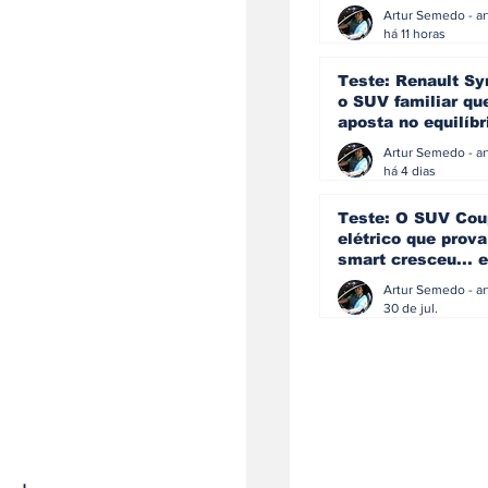
eficiência e
simplicidade aind
há 11 horas
podem andar junt
Teste: Renault Sy
o SUV familiar qu
aposta no equilíbr
ainda acredita na
manual
há 4 dias
Teste: O SUV Cou
elétrico que prova
smart cresceu... e
amadureceu
30 de jul.