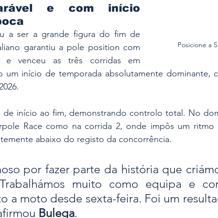
arável e com início 
poca
u a ser a grande figura do fim de 
Posicione a 
liano garantiu a pole position com 
 e venceu as três corridas em 
o um início de temporada absolutamente dominante, com
2026.
u de início ao fim, demonstrando controlo total. No dom
rpole Race como na corrida 2, onde impôs um ritmo i
ntemente abaixo do registo da concorrência.
oso por fazer parte da história que criámo
Trabalhámos muito como equipa e con
o a moto desde sexta-feira. Foi um resultad
afirmou 
Bulega
.