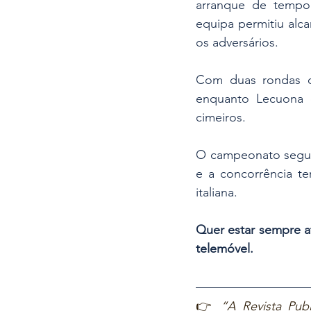
arranque de tempor
equipa permitiu alca
os adversários.
Com duas rondas di
enquanto Lecuona c
cimeiros.
O campeonato segue 
e a concorrência te
italiana.
Quer estar sempre a
telemóvel.
👉 
“A Revista Publ