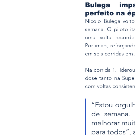
Bulega imp
perfeito na é
Nicolo Bulega volto
semana. O piloto ita
uma volta recorde
Portimão, reforçand
em seis corridas em 
Na corrida 1, lidero
dose tanto na Supe
com voltas consiste
“Estou orgulh
de semana. 
melhorar muit
para todos”, 