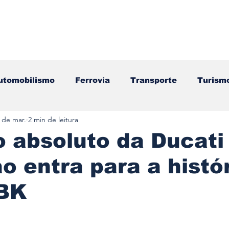
utomobilismo
Ferrovia
Transporte
Turism
 de mar.
2 min de leitura
ação
Motos
Autocarros
Náutica
Test
 absoluto da Ducati
o entra para a histó
Componentes
Gastronomia
Videojogos/Tecnol
BK
Editorial
Mecânica
Mobilidade
Logístic
e 5 estrelas.