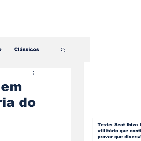
o
Clássicos
es e Comparativos
 em
ria do
ogia
a
Hobby
Teste: Seat Ibiza 
utilitário que cont
provar que divers