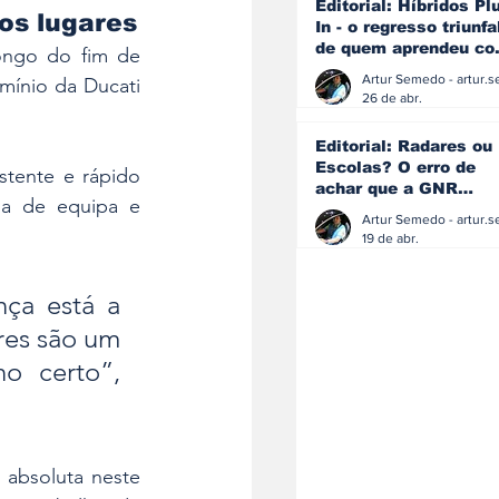
Editorial: Híbridos Pl
os lugares
In - o regresso triunfa
de quem aprendeu c
ongo do fim de 
os erros do passado
ínio da Ducati 
26 de abr.
Editorial: Radares ou
Escolas? O erro de
tente e rápido 
achar que a GNR
a de equipa e 
resolve o que a
educação falhou
19 de abr.
ça está a 
es são um 
 certo”, 
absoluta neste 