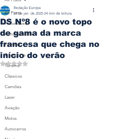
Redação Europa
All Posts
27 de jan. de 2025
24 min de leitura
DS Nº8 é o novo topo
Automóveis
de gama da marca
Automobilismo
francesa que chega no
Ferrovia
início do verão
Transporte
Avaliado com NaN de 5 estrelas.
Turismo
Clássicos
Camiões
Lazer
Aviação
Motos
Autocarros