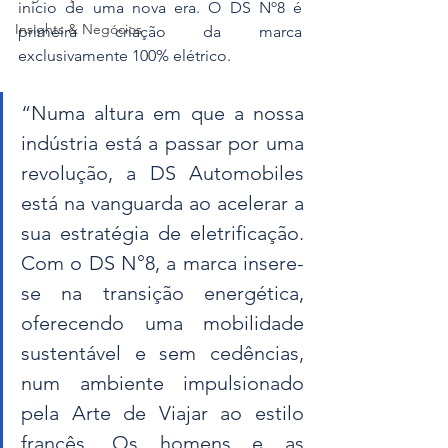
início de uma nova era. O DS Nº8 é 
Insights & Negócios
primeira criação da marca 
exclusivamente 100% elétrico.
“Numa altura em que a nossa 
indústria está a passar por uma 
revolução, a DS Automobiles 
está na vanguarda ao acelerar a 
sua estratégia de eletrificação. 
Com o DS N°8, a marca insere-
se na transição energética, 
oferecendo uma mobilidade 
sustentável e sem cedências, 
num ambiente impulsionado 
pela Arte de Viajar ao estilo 
francês. Os homens e as 