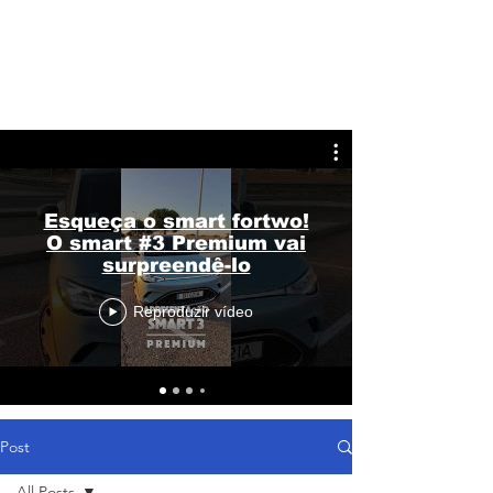
Esqueça o smart fortwo!
O smart #3 Premium vai
surpreendê-lo
Reproduzir vídeo
Post
All Posts