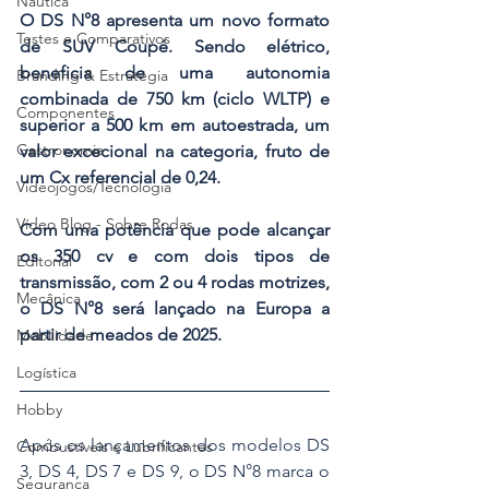
Náutica
O DS N°8 apresenta um novo formato 
Testes e Comparativos
de SUV Coupé. Sendo elétrico, 
beneficia de uma autonomia 
Branding & Estratégia
combinada de 750 km (ciclo WLTP) e 
Componentes
superior a 500 km em autoestrada, um 
Gastronomia
valor excecional na categoria, fruto de 
um Cx referencial de 0,24.
Videojogos/Tecnologia
Vídeo Blog - Sobre Rodas
Com uma potência que pode alcançar 
os 350 cv e com dois tipos de 
Editorial
transmissão, com 2 ou 4 rodas motrizes, 
Mecânica
o DS N°8 será lançado na Europa a 
partir de meados de 2025.
Mobilidade
Logística
Hobby
Após os lançamentos dos modelos DS 
Combustíveis e Lubrificantes
3, DS 4, DS 7 e DS 9, o DS N°8 marca o 
Segurança