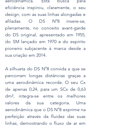
aerodinâmica. Esta busca pela 
eficiência inspirou, claramente, o seu 
design, com as suas linhas alongadas e 
afiladas. O DS N°8 insere-se, 
plenamente, no conceito avant-garde 
do DS original, apresentado em 1955, 
do SM lançado em 1970 e do espírito 
pioneiro subjacente à marca desde a 
sua criação em 2014.
A silhueta do DS N°8 convida a que se 
percorram longas distâncias graças a 
uma aerodinâmica recorde. O seu Cx 
de apenas 0,24, para um SCx de 0,63 
dm², integra-se entre os melhores 
valores da sua categoria. Uma 
aerodinâmica que o DS N°8 exprime na 
perfeição através da fluidez das suas 
linhas, demostrando o fluxo de ar em 