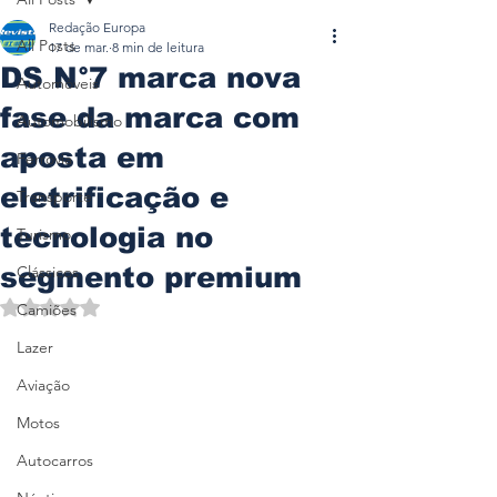
Redação Europa
All Posts
17 de mar.
8 min de leitura
DS N°7 marca nova
Automóveis
fase da marca com
Automobilismo
aposta em
Ferrovia
eletrificação e
Transporte
tecnologia no
Turismo
segmento premium
Clássicos
Avaliado com NaN de 5 estrelas.
Camiões
Lazer
Aviação
Motos
Autocarros