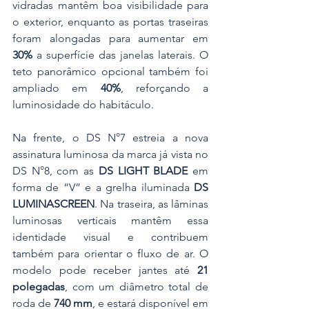
vidradas mantêm boa visibilidade para 
o exterior, enquanto as portas traseiras 
foram alongadas para aumentar em 
30%
 a superfície das janelas laterais. O 
teto panorâmico opcional também foi 
ampliado em 
40%
, reforçando a 
luminosidade do habitáculo.
Na frente, o DS N°7 estreia a nova 
assinatura luminosa da marca já vista no 
DS N°8, com as 
DS LIGHT BLADE
 em 
forma de “V” e a grelha iluminada 
DS 
LUMINASCREEN
. Na traseira, as lâminas 
luminosas verticais mantêm essa 
identidade visual e contribuem 
também para orientar o fluxo de ar. O 
modelo pode receber jantes até 
21 
polegadas
, com um diâmetro total de 
roda de 
740 mm
, e estará disponível em 