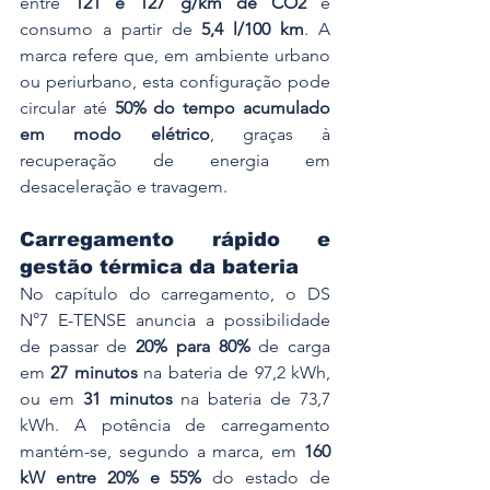
entre 
121 e 127 g/km de CO2
 e 
consumo a partir de 
5,4 l/100 km
. A 
marca refere que, em ambiente urbano 
ou periurbano, esta configuração pode 
circular até 
50% do tempo acumulado 
em modo elétrico
, graças à 
recuperação de energia em 
desaceleração e travagem.
Carregamento rápido e 
gestão térmica da bateria
No capítulo do carregamento, o DS 
N°7 E-TENSE anuncia a possibilidade 
de passar de 
20% para 80%
 de carga 
em 
27 minutos
 na bateria de 97,2 kWh, 
ou em 
31 minutos
 na bateria de 73,7 
kWh. A potência de carregamento 
mantém-se, segundo a marca, em 
160 
kW entre 20% e 55%
 do estado de 