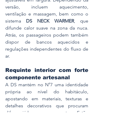
versão, incluem aquecimento, 
ventilação e massagem, bem como o 
sistema 
DS NECK WARMER
, que 
difunde calor suave na zona da nuca. 
Atrás, os passageiros podem também 
dispor de bancos aquecidos e 
regulações independentes do fluxo de 
ar.
Requinte interior com forte 
componente artesanal
A DS mantém no N°7 uma identidade 
própria ao nível do habitáculo, 
apostando em materiais, texturas e 
detalhes decorativos que procuram 
diferenciá-lo no segmento. Estão 
disponíveis cinco ambientes interiores, 
incluindo combinações em 
Tela DS
, 