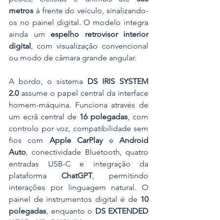
metros
 à frente do veículo, sinalizando-
os no painel digital. O modelo integra 
ainda um 
espelho retrovisor interior 
digital
, com visualização convencional 
ou modo de câmara grande angular.
A bordo, o sistema 
DS IRIS SYSTEM 
2.0
 assume o papel central da interface 
homem-máquina. Funciona através de 
um ecrã central de 
16 polegadas
, com 
controlo por voz, compatibilidade sem 
fios com 
Apple CarPlay
 e 
Android 
Auto
, conectividade Bluetooth, quatro 
entradas USB-C e integração da 
plataforma 
ChatGPT
, permitindo 
interações por linguagem natural. O 
painel de instrumentos digital é de 
10 
polegadas
, enquanto o 
DS EXTENDED 