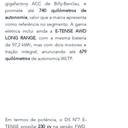
gigafactory ACC de Billy-Berclau, e 
promete até 
740 quilómetros de 
autonomia
, valor que a marca apresenta 
como referência no segmento. A gama 
elétrica inclui ainda a 
E-TENSE AWD 
LONG RANGE
, com a mesma bateria 
de 97,2 kWh, mas com dois motores e 
tração integral, anunciando até 
679 
quilómetros
 de autonomia WLTP.
Em termos de potência, o DS N°7 E-
TENSE propõe 
230 cv
 na versão FWD, 