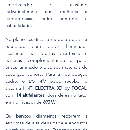
amortecedor é ajustado 
individualmente para melhorar o 
compromisso entre conforto e 
estabilidade.
No plano acústico, o modelo pode ser 
equipado com vidros laminados 
acústicos nas portas dianteiras e 
traseiras, complementando o para-
brisas laminado e diversos materiais de 
absorção sonora. Para a reprodução 
áudio, o DS N°7 pode receber o 
sistema 
Hi-Fi ELECTRA 3D by FOCAL
, 
com 
14 altifalantes
, dois deles no teto, 
e amplificador de 
690 W
.
Os bancos dianteiros recorrem a 
espumas de alta densidade e encostos 
ajustáveis em largura. Dependendo da 