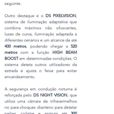
seguinte.
Outro destaque é o 
DS PIXELVISION
, 
sistema de iluminação adaptativa que 
combina máximos não ofuscantes, 
luzes de curva, iluminação adaptada a 
diferentes cenários e um alcance de até 
400 metros
, podendo chegar a 
520 
metros
 com a função 
HIGH BEAM 
BOOST
 em determinadas condições. O 
sistema deteta outros utilizadores da 
estrada e ajusta o feixe para evitar 
encandeamento.
A segurança em condução noturna é 
reforçada pelo 
DS NIGHT VISION
, que 
utiliza uma câmara de infravermelhos 
no para-choques dianteiro para detetar 
peões, ciclistas e animais até 
300 