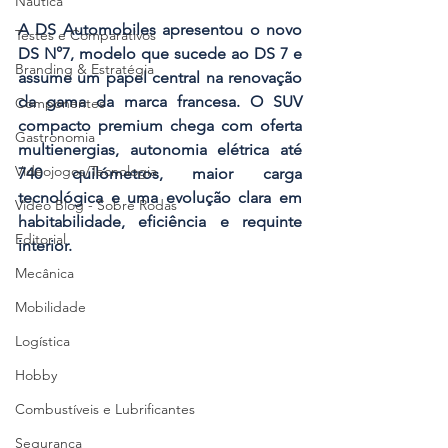
Náutica
A DS Automobiles apresentou o novo 
Testes e Comparativos
DS N°7, modelo que sucede ao DS 7 e 
Branding & Estratégia
assume um papel central na renovação 
da gama da marca francesa. O SUV 
Componentes
compacto premium chega com oferta 
Gastronomia
multienergias, autonomia elétrica até 
Videojogos/Tecnologia
740 quilómetros, maior carga 
tecnológica e uma evolução clara em 
Vídeo Blog - Sobre Rodas
habitabilidade, eficiência e requinte 
Editorial
interior.
Mecânica
Mobilidade
Logística
Hobby
Combustíveis e Lubrificantes
Segurança