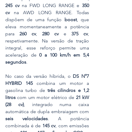
245 cv
 na FWD LONG RANGE e 
350 
cv
 na AWD LONG RANGE. Todas 
dispõem de uma função 
boost
, que 
eleva momentaneamente a potência 
para 
260 cv
, 
280 cv
 e 
375 cv
, 
respetivamente. Na versão de tração 
integral, esse reforço permite uma 
aceleração de 
0 a 100 km/h em 5,4 
segundos
.
No caso da versão híbrida, o 
DS N°7 
HYBRID 145
 combina um motor a 
gasolina turbo de 
três cilindros e 1,2 
litros
 com um motor elétrico de 
21 kW 
(28 cv)
, integrado numa caixa 
automática de dupla embraiagem com 
seis velocidades
. A potência 
combinada é de 
145 cv
, com emissões 