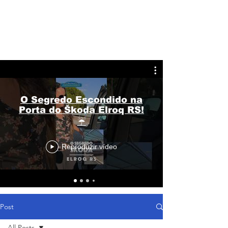
O Segredo Escondido na
Porta do Škoda Elroq RS!
☔
Reproduzir vídeo
Post
All Posts