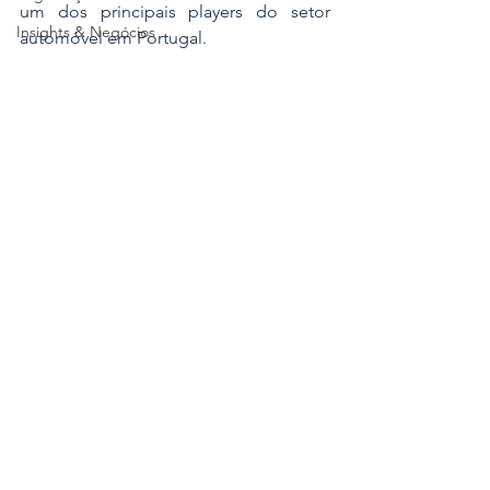
um dos principais players do setor 
Insights & Negócios
automóvel em Portugal.