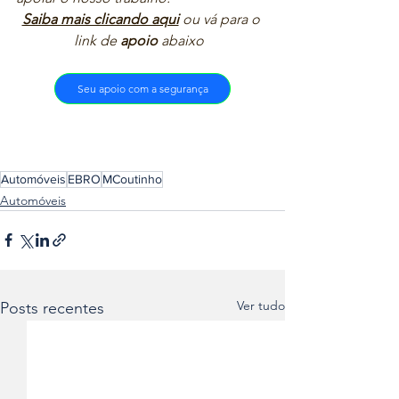
Saiba mais clicando aqui
ou vá para o 
link de 
apoio
 abaixo  
Seu apoio com a segurança
Automóveis
EBRO
MCoutinho
Automóveis
Ver tudo
Posts recentes