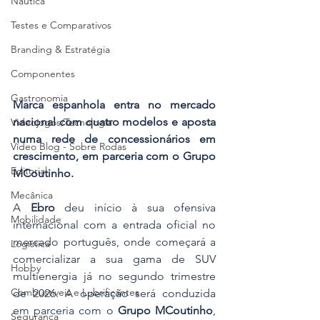
Náutica
Testes e Comparativos
Branding & Estratégia
Componentes
Gastronomia
Marca espanhola entra no mercado 
nacional com quatro modelos e aposta 
Videojogos/Tecnologia
numa rede de concessionários em 
Vídeo Blog - Sobre Rodas
crescimento, em parceria com o Grupo 
Editorial
MCoutinho.
Mecânica
A 
Ebro
 deu início à sua ofensiva 
Mobilidade
internacional com a entrada oficial no 
mercado português, onde começará a 
Logística
comercializar a sua gama de SUV 
Hobby
multienergia já no segundo trimestre 
Combustíveis e Lubrificantes
de 2026. A operação será conduzida 
em parceria com o 
Grupo MCoutinho
, 
Segurança