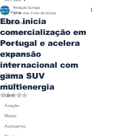
Redação Europa
All Posts
27 de mar.
2 min de leitura
Ebro inicia
Automóveis
comercialização em
Automobilismo
Portugal e acelera
Ferrovia
expansão
Transporte
internacional com
Turismo
gama SUV
Clássicos
Camiões
multienergia
Avaliado com NaN de 5 estrelas.
Lazer
Aviação
Motos
Autocarros