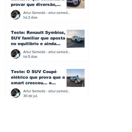
provar que diversão,
eficiência e simplicidade
Artur Semedo - artur.semedo@publiracing.pt
ainda podem andar juntas
há 2 dias
Teste: Renault Symbioz, o
SUV familiar que aposta
no equilíbrio e ainda
acredita na caixa manual
Artur Semedo - artur.semedo@publiracing.pt
há 5 dias
Teste: O SUV Coupé
elétrico que prova que a
smart cresceu... e
amadureceu
Artur Semedo - artur.semedo@publiracing.pt
30 de jul.
BMW não vai despedir
metade dos trabalhadores:
o problema é o jornalismo