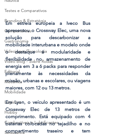
Náutica
Testes e Comparativos
Branding & Estratégia
Em estreia europeia a Iveco Bus 
apresentou o Crossway Elec, uma nova 
Componentes
solução para descarbonizar a 
Gastronomia
mobilidade interurbana e modelo onde 
Videojogos/Tecnologia
o destaque é modularidade e 
flexibilidade no armazenamento de 
Vídeo Blog - Sobre Rodas
energia em 3 a 6 packs para responder 
Editorial
plenamente às necessidades da 
missão, urbanas e escolares, ou viagens 
Mecânica
maiores, com 12 ou 13 metros.
Mobilidade
Logística
Em Lyon, o veículo apresentado é um 
Crossway Elec de 13 metros de 
Hobby
comprimento. Está equipado com 4 
Combustíveis e Lubrificantes
baterias colocadas no tejadilho e no 
compartimento traseiro e tem 
Segurança