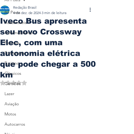
Redação Brasil
All Posts
4 de dez. de 2024
3 min de leitura
Iveco Bus apresenta
Automóveis
seu novo Crossway
Automobilismo
Elec, com uma
Ferrovia
autonomia elétrica
Transporte
que pode chegar a 500
Turismo
km
Clássicos
Avaliado com NaN de 5 estrelas.
Camiões
Lazer
Aviação
Motos
Autocarros