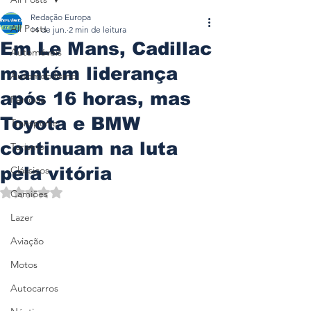
Redação Europa
All Posts
14 de jun.
2 min de leitura
Em Le Mans, Cadillac
Automóveis
mantém liderança
Automobilismo
após 16 horas, mas
Ferrovia
Toyota e BMW
Transporte
continuam na luta
Turismo
pela vitória
Clássicos
Avaliado com NaN de 5 estrelas.
Camiões
Lazer
Aviação
Motos
Autocarros