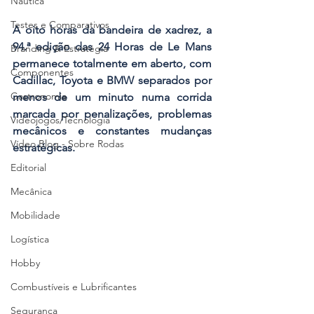
Náutica
Testes e Comparativos
A oito horas da bandeira de xadrez, a 
94.ª edição das 24 Horas de Le Mans 
Branding & Estratégia
permanece totalmente em aberto, com 
Componentes
Cadillac, Toyota e BMW separados por 
Gastronomia
menos de um minuto numa corrida 
marcada por penalizações, problemas 
Videojogos/Tecnologia
mecânicos e constantes mudanças 
Vídeo Blog - Sobre Rodas
estratégicas.
Editorial
Mecânica
Mobilidade
Logística
Hobby
Combustíveis e Lubrificantes
Segurança