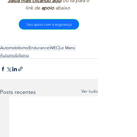
Saiba mais clicando aqui
ou vá para o 
link de 
apoio
 abaixo  
Seu apoio com a segurança
Automobilismo
Endurance
WEC
Le Mans
Automobilismo
Ver tudo
Posts recentes