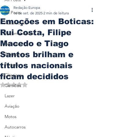
Redação Europa
All Posts
16 de set. de 2025
2 min de leitura
Emoções em Boticas:
Automóveis
Rui Costa, Filipe
Automobilismo
Macedo e Tiago
Ferrovia
Santos brilham e
Transporte
títulos nacionais
Turismo
ficam decididos
Clássicos
Avaliado com NaN de 5 estrelas.
Camiões
Lazer
Aviação
Motos
Autocarros