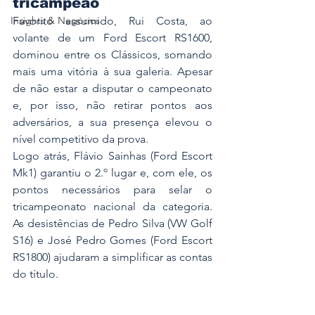
tricampeão
Insights & Negócios
Favorito assumido, Rui Costa, ao 
volante de um Ford Escort RS1600, 
dominou entre os Clássicos, somando 
mais uma vitória à sua galeria. Apesar 
de não estar a disputar o campeonato 
e, por isso, não retirar pontos aos 
adversários, a sua presença elevou o 
nível competitivo da prova.
Logo atrás, Flávio Sainhas (Ford Escort 
Mk1) garantiu o 2.º lugar e, com ele, os 
pontos necessários para selar o 
tricampeonato nacional da categoria. 
As desistências de Pedro Silva (VW Golf 
S16) e José Pedro Gomes (Ford Escort 
RS1800) ajudaram a simplificar as contas 
do título.