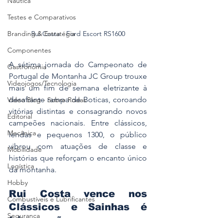
Náutica
Testes e Comparativos
Branding & Estratégia
Rui Costa - Ford Escort RS1600
Componentes
A sétima jornada do Campeonato de 
Gastronomia
Portugal de Montanha JC Group trouxe 
Videojogos/Tecnologia
mais um fim de semana eletrizante à 
desafiante rampa de Boticas, coroando 
Vídeo Blog - Sobre Rodas
vitórias distintas e consagrando novos 
Editorial
campeões nacionais. Entre clássicos, 
Mecânica
lendas e pequenos 1300, o público 
vibrou com atuações de classe e 
Mobilidade
histórias que reforçam o encanto único 
Logística
da montanha.
Hobby
Rui Costa vence nos 
Combustíveis e Lubrificantes
Clássicos e Sainhas é 
Segurança