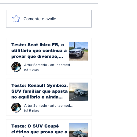
Sami Pajari
CPR: Miguel 
Comente e avalie
conquista o rali da
conquista o R
Finlândia e entra
Madeira pela
para a história do
segunda vez
mundial de ralis
Teste: Seat Ibiza FR, o
utilitário que continua a
provar que diversão,
eficiência e simplicidade
Artur Semedo - artur.semedo@publiracing.pt
ainda podem andar juntas
há 2 dias
Teste: Renault Symbioz, o
SUV familiar que aposta
no equilíbrio e ainda
acredita na caixa manual
Artur Semedo - artur.semedo@publiracing.pt
há 5 dias
Teste: O SUV Coupé
elétrico que prova que a