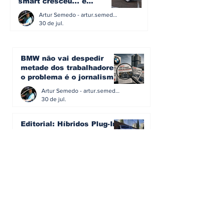
smart cresceu... e
amadureceu
Artur Semedo - artur.semedo@publiracing.pt
30 de jul.
BMW não vai despedir
metade dos trabalhadores:
o problema é o jornalismo
que muitos decidiram
Artur Semedo - artur.semedo@publiracing.pt
fazer
30 de jul.
Editorial: Híbridos Plug-In -
o regresso triunfal de
quem aprendeu com os
erros do passado
Artur Semedo - artur.semedo@publiracing.pt
26 de abr.
Editorial: Radares ou
Escolas? O erro de achar
que a GNR resolve o que a
educação falhou