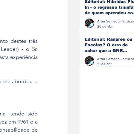
Editorial: Híbridos Pl
In - o regresso triunfa
de quem aprendeu c
os erros do passado
26 de abr.
Editorial: Radares ou
nto destes três 
Escolas? O erro de
eader) - o Sr. 
achar que a GNR
sta experiência 
resolve o que a
educação falhou
19 de abr.
 ele abordou o 
a, tendo sido 
vez em 1961 e a 
nsabilidade de 