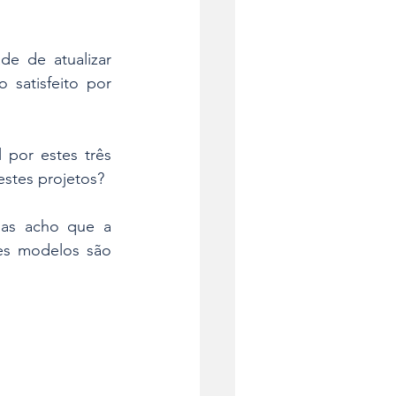
e de atualizar 
atisfeito por 
por estes três 
estes projetos?
as acho que a 
es modelos são 