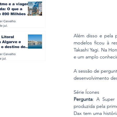
itmo e a viagem
da: O que a
e 890 Milhões à
revela sobre a
ler Carvalho
a do turista na
e jul.
Além disso e pela pr
 Litoral
a Algarve e
modelos ficou à res
 o destino de
Takashi Yagi. Na Hon
referido dos
ler Carvalho
e um amplo conheci
eses
e jul.
A sessão de pergunt
desenvolvimento des
Série Ícones
Pergunta
: A Super 
produzida pela prime
Dax tem uma históri