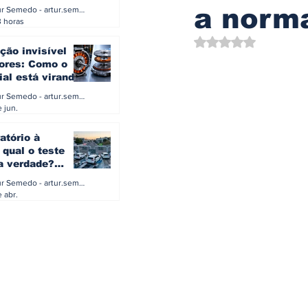
0 e 500 kW
a norm
Artur Semedo - artur.semedo@publiracing.pt
Combustíveis e Lubrificant
3 horas
Avaliado com NaN d
ção invisível
ores: Como o
ial está virando
a eletrificação
Artur Semedo - artur.semedo@publiracing.pt
 jun.
atório à
 qual o teste
 a verdade?
PA ou o rigoroso
Artur Semedo - artur.semedo@publiracing.pt
O
 abr.