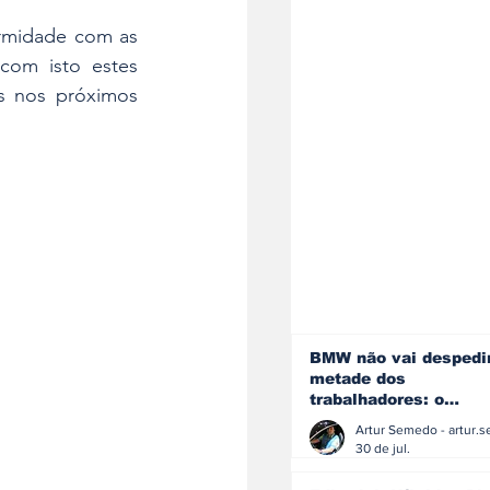
rmidade com as 
om isto estes 
s nos próximos 
BMW não vai despedi
metade dos
trabalhadores: o
problema é o jornali
que muitos decidiram
30 de jul.
fazer