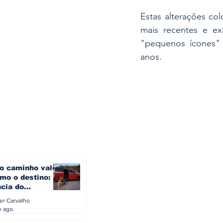
Estas alterações c
mais recentes e ex
"pequenos ícones" 
anos.
o caminho vale
mo o destino: a
ncia do
gen ID. Buzz
ler Carvalho
verão europeu
e ago.