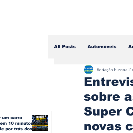
All Posts
Automóveis
A
Redação Europa
2 
Camiões
Lazer
Avi
Entrevi
sobre a
Branding & Estratégia
Super 
r um carro
Vídeo Blog - Sobre Rodas
novas 
o em 10 minutos?
e por trás dos