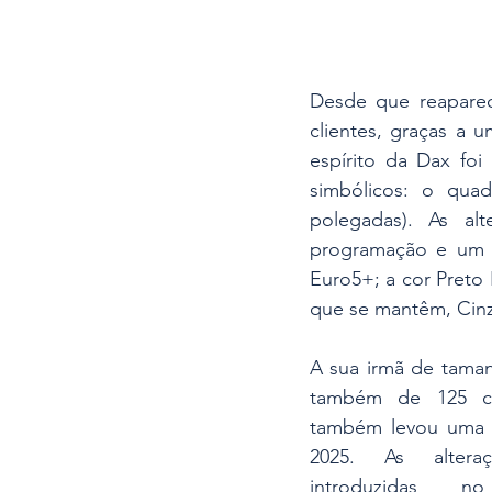
Desde que reaparec
clientes, graças a 
espírito da Dax fo
simbólicos: o qua
polegadas). As al
programação e um s
Euro5+; a cor Preto 
que se mantêm, Cinze
A sua irmã de tama
também de 125 cm
também levou uma s
2025. As altera
introduzidas n