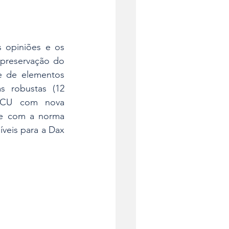
opiniões e os 
 preservação do 
e de elementos 
 robustas (12 
 ECU com nova 
e com a norma 
veis para a Dax 