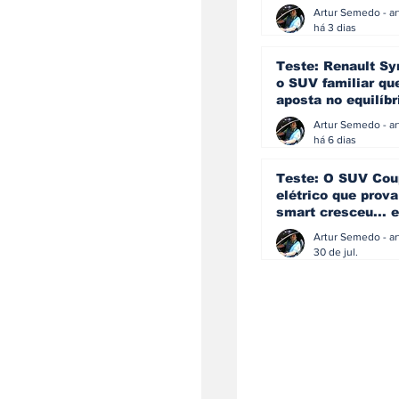
eficiência e
simplicidade aind
há 3 dias
podem andar junt
Teste: Renault Sy
o SUV familiar qu
aposta no equilíbr
ainda acredita na
manual
há 6 dias
Teste: O SUV Cou
elétrico que prova
smart cresceu... e
amadureceu
30 de jul.