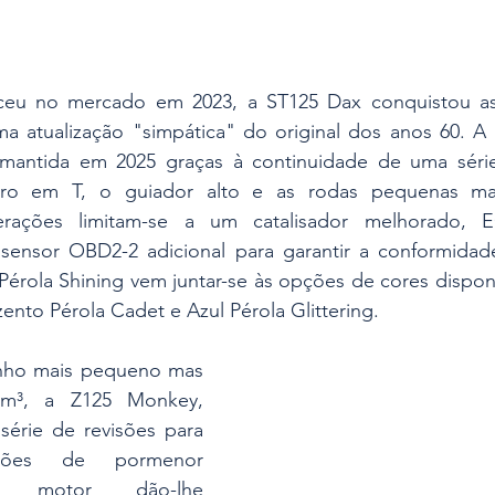
eu no mercado em 2023, a ST125 Dax conquistou as 
uma atualização "simpática" do original dos anos 60. A
i mantida em 2025 graças à continuidade de uma séri
dro em T, o guiador alto e as rodas pequenas mas
terações limitam-se a um catalisador melhorado,
ensor OBD2-2 adicional para garantir a conformidad
Pérola Shining vem juntar-se às opções de cores disponí
nto Pérola Cadet e Azul Pérola Glittering.
nho mais pequeno mas 
³, a Z125 Monkey, 
érie de revisões para 
ções de pormenor 
o motor dão-lhe 