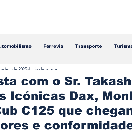
utomobilismo
Ferrovia
Transporte
Turism
de fev. de 2025
4 min de leitura
ação
Motos
Autocarros
Náutica
Test
sta com o Sr. Takash
s Icónicas Dax, Mon
Componentes
Gastronomia
Videojogos/Tecnol
Cub C125 que chega
Editorial
Mecânica
Mobilidade
Logístic
cores e conformidad