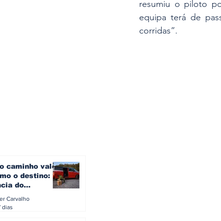
resumiu o piloto p
equipa terá de pass
corridas”.
o caminho vale
mo o destino: a
ncia do
gen ID. Buzz
ler Carvalho
verão europeu
 dias