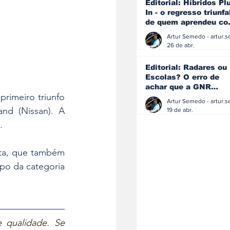
Editorial: Híbridos Pl
In - o regresso triunfa
de quem aprendeu c
os erros do passado
26 de abr.
Editorial: Radares ou
Escolas? O erro de
achar que a GNR
rimeiro triunfo 
resolve o que a
educação falhou
nd (Nissan). A 
19 de abr.
.
sta, que também 
po da categoria 
 qualidade. Se 