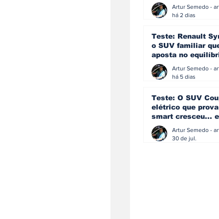
eficiência e
simplicidade aind
há 2 dias
podem andar junt
Teste: Renault Sy
o SUV familiar qu
aposta no equilíbr
ainda acredita na
manual
há 5 dias
Teste: O SUV Cou
elétrico que prova
smart cresceu... e
amadureceu
30 de jul.