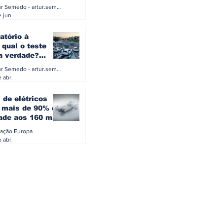
a eletrificação
Artur Semedo - artur.semedo@publiracing.pt
Combustíveis e Lubrificant
 jun.
atório à
 qual o teste
 a verdade?
PA ou o rigoroso
Artur Semedo - artur.semedo@publiracing.pt
O
 abr.
 de elétricos
mais de 90% da
ade aos 160 mil
safiam mitos do
ação Europa
o
 abr.