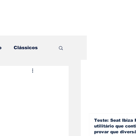
o
Clássicos
es e Comparativos
ogia
a
Hobby
Teste: Seat Ibiza 
utilitário que cont
provar que divers