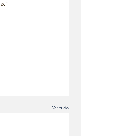
o.”  
Ver tudo