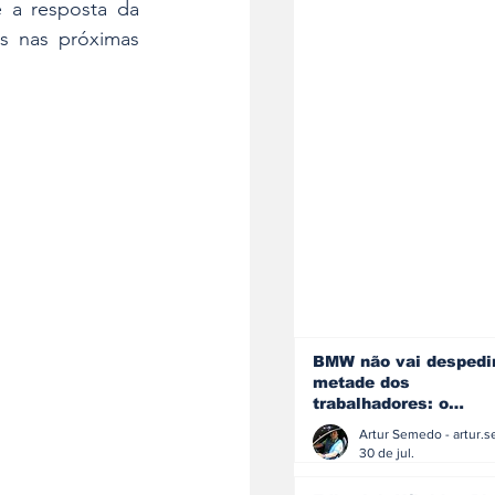
 a resposta da 
s nas próximas 
BMW não vai despedi
metade dos
trabalhadores: o
problema é o jornali
que muitos decidiram
30 de jul.
fazer