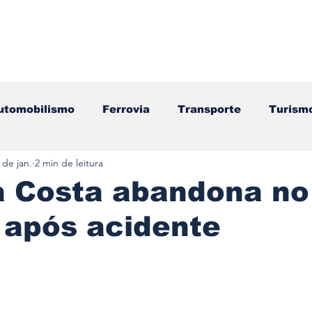
utomobilismo
Ferrovia
Transporte
Turism
 de jan.
2 min de leitura
ação
Motos
Autocarros
Náutica
Test
a Costa abandona no
 após acidente
Componentes
Gastronomia
Videojogos/Tecnol
e 5 estrelas.
Editorial
Mecânica
Mobilidade
Logístic