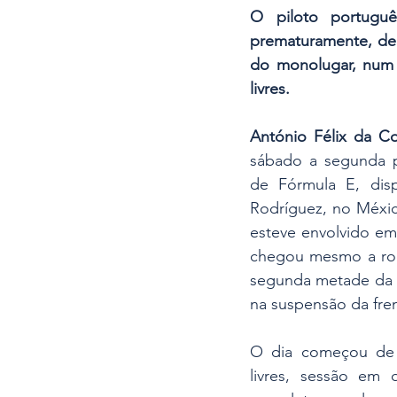
O piloto portuguê
prematuramente, dep
do monolugar, num 
livres.
António Félix da C
sábado a segunda 
de Fórmula E, dis
Rodríguez, no Méxic
esteve envolvido em 
chegou mesmo a rod
segunda metade da p
na suspensão da fre
O dia começou de f
livres, sessão em