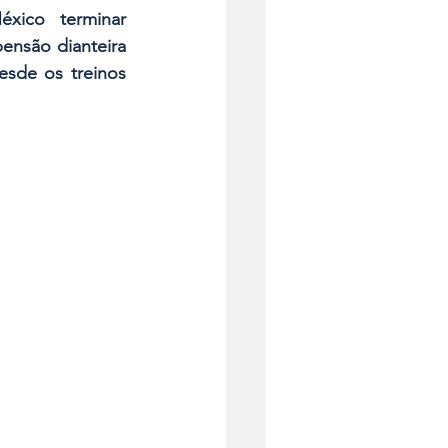
ico terminar 
nsão dianteira 
sde os treinos 