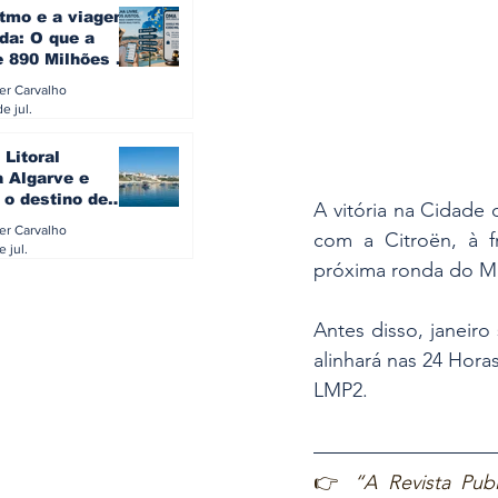
itmo e a viagem
da: O que a
e 890 Milhões à
revela sobre a
ler Carvalho
a do turista na
e jul.
 Litoral
a Algarve e
 o destino de
A vitória na Cidade 
referido dos
ler Carvalho
com a Citroën, à f
eses
e jul.
próxima ronda do Mun
Antes disso, janeir
alinhará nas 24 Hora
LMP2.
👉 
“A Revista Publ