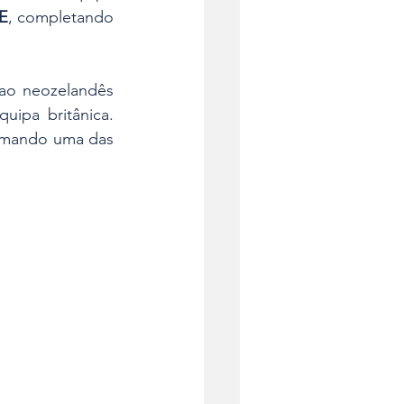
E
, completando 
, junta-se ao neozelandês 
ipa britânica. 
rmando uma das 