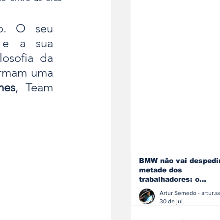
o. O seu 
e a sua 
osofia da 
ormam uma 
mes
, Team 
BMW não vai despedi
metade dos
trabalhadores: o
problema é o jornali
que muitos decidiram
30 de jul.
fazer