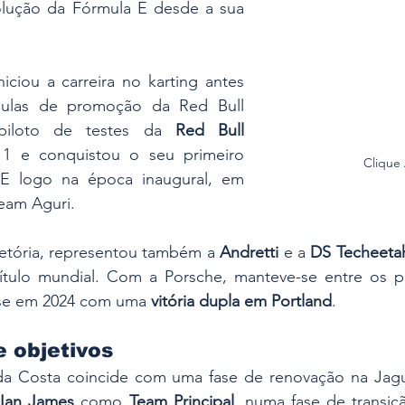
volução da Fórmula E desde a sua 
ciou a carreira no karting antes 
mulas de promoção da Red Bull 
piloto de testes da 
Red Bull 
1 e conquistou o seu primeiro 
Clique
 E logo na época inaugural, em 
eam Aguri.
jetória, representou também a 
Andretti
 e a 
DS Techeeta
ítulo mundial. Com a Porsche, manteve-se entre os pr
-se em 2024 com uma 
vitória dupla em Portland
.
 objetivos
da Costa coincide com uma fase de renovação na Jagu
 
Ian James
 como 
Team Principal