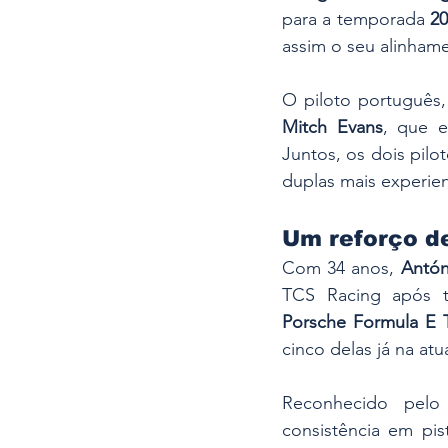
para a temporada 
2
assim o seu alinhame
O piloto português,
Mitch Evans
, que e
Juntos, os dois pil
duplas mais experien
Um reforço d
Com 34 anos, 
Antón
TCS Racing após t
Porsche Formula E
cinco delas já na a
Reconhecido pelo
consistência em pis