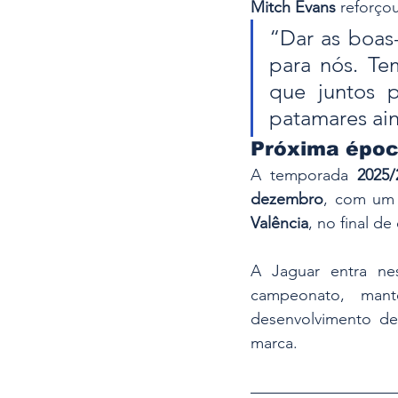
Mitch Evans
 reforçou
“Dar as boas-
para nós. Te
que juntos 
patamares ain
Próxima époc
A temporada 
2025
dezembro
, com um 
Valência
, no final de
A Jaguar entra ne
campeonato, man
desenvolvimento de 
marca.