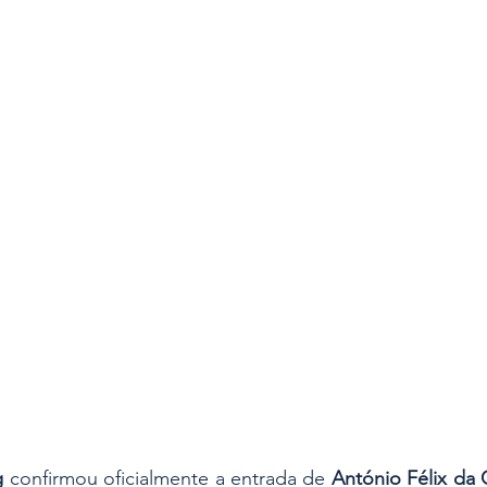
es
Segurança
Insights & Negócios
g
 confirmou oficialmente a entrada de 
António Félix da 