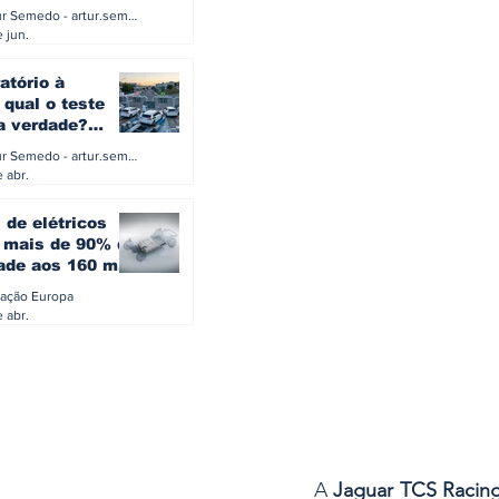
a eletrificação
Artur Semedo - artur.semedo@publiracing.pt
Combustíveis e Lubrificant
 jun.
atório à
 qual o teste
 a verdade?
PA ou o rigoroso
Artur Semedo - artur.semedo@publiracing.pt
O
 abr.
 de elétricos
mais de 90% da
ade aos 160 mil
safiam mitos do
ação Europa
o
 abr.
A 
Jaguar TCS Racin