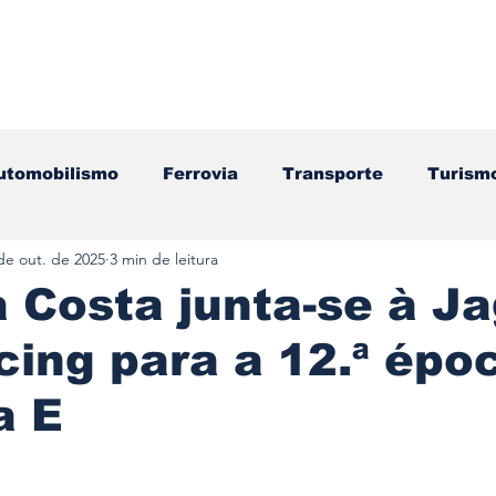
utomobilismo
Ferrovia
Transporte
Turism
de out. de 2025
3 min de leitura
ação
Motos
Autocarros
Náutica
Test
a Costa junta-se à J
ing para a 12.ª épo
Componentes
Gastronomia
Videojogos/Tecnol
a E
Editorial
Mecânica
Mobilidade
Logístic
e 5 estrelas.