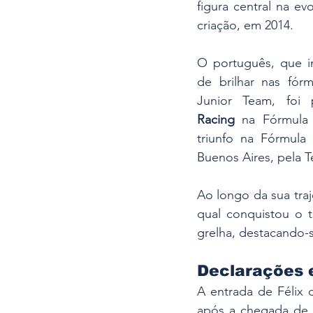
figura central na e
criação, em 2014. 
O português, que ini
de brilhar nas fór
Junior Team, foi 
Racing
 na Fórmula 
triunfo na Fórmula
Buenos Aires, pela T
Ao longo da sua tra
qual conquistou o t
grelha, destacando
Declarações e
A entrada de Félix 
após a chegada de