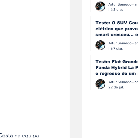
ainda acredita na
manual
há 3 dias
Teste: O SUV Cou
elétrico que prova
smart cresceu... e
amadureceu
há 7 dias
Teste: Fiat Grand
Panda Hybrid La P
o regresso de um 
que percebeu que
evoluir não signif
22 de jul.
perder a identida
Costa
 na equipa 