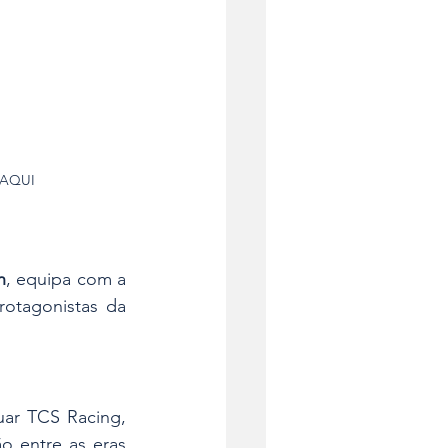
 AQUI
h
, equipa com a 
otagonistas da 
ar TCS Racing, 
, numa fase de transição entre as eras 