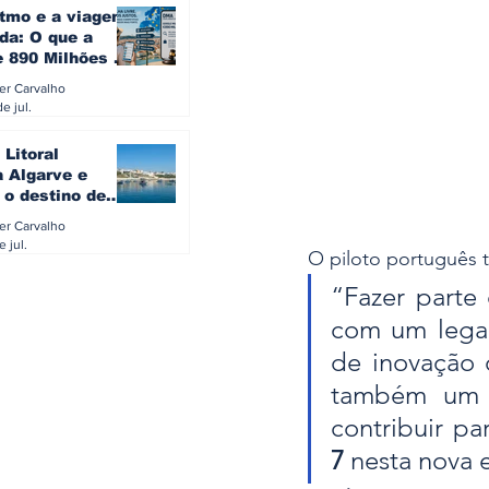
itmo e a viagem
da: O que a
e 890 Milhões à
revela sobre a
ler Carvalho
a do turista na
e jul.
 Litoral
a Algarve e
 o destino de
referido dos
ler Carvalho
eses
e jul.
O piloto português 
“Fazer parte
com um legad
de inovação 
também um g
contribuir pa
7
 nesta nova 