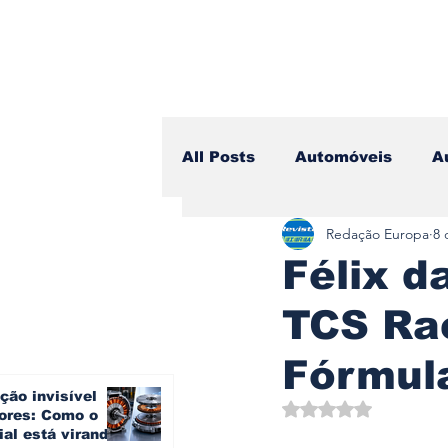
All Posts
Automóveis
A
Redação Europa
8 
Camiões
Lazer
Avi
Félix d
TCS Rac
Branding & Estratégia
Fórmul
ção invisível
Vídeo Blog - Sobre Rodas
Avaliado com NaN d
ores: Como o
ial está virando