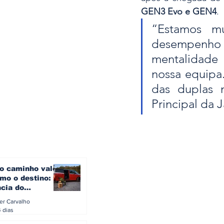
GEN3 Evo e GEN4
.
“Estamos mu
desempenho
mentalidade 
nossa equipa
das duplas m
Principal da 
o caminho vale
mo o destino: a
ncia do
gen ID. Buzz
ler Carvalho
verão europeu
4 dias