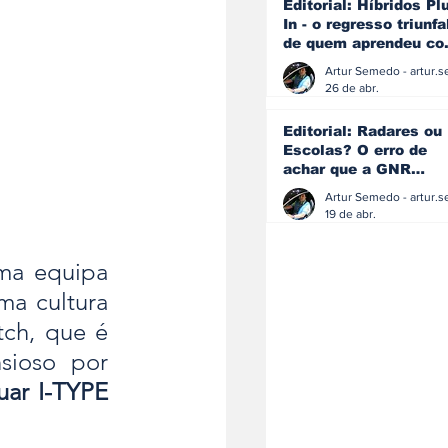
Editorial: Híbridos Pl
In - o regresso triunfa
de quem aprendeu c
os erros do passado
26 de abr.
Editorial: Radares ou
Escolas? O erro de
achar que a GNR
resolve o que a
educação falhou
19 de abr.
ma equipa 
a cultura 
ch, que é 
ioso por 
uar I-TYPE 