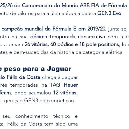
025/26 do Campeonato do Mundo ABB FIA de Fórmula 
nto de pilotos para a última época da era 
GEN3 Evo
.
 
campeão mundial da Fórmula E em 2019/20
ntra na sua 
décima temporada consecutiva
 com a equ
otos somam 
26 vitórias, 60 pódios e 18 pole positions
, fo
tes e bem-sucedidas da história da categoria elétrica.
e peso para a Jaguar
io Félix da Costa
 chega à Jaguar 
rês temporadas na 
TAG Heuer 
 Team
, onde acumulou 
12 vitórias
, 
tual geração GEN3 da competição.
 seu conhecimento técnico e 
ta, Félix da Costa tem sido uma 