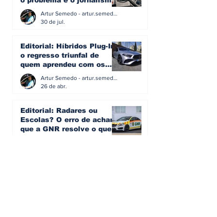
o problema é o jornalismo
que muitos decidiram
Artur Semedo - artur.semedo@publiracing.pt
fazer
30 de jul.
Editorial: Híbridos Plug-In -
o regresso triunfal de
quem aprendeu com os
erros do passado
Artur Semedo - artur.semedo@publiracing.pt
26 de abr.
Editorial: Radares ou
Escolas? O erro de achar
que a GNR resolve o que a
educação falhou
Artur Semedo - artur.semedo@publiracing.pt
19 de abr.