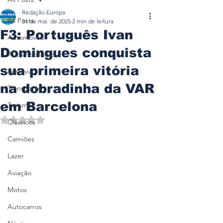
Redação Europa
All Posts
31 de mai. de 2025
2 min de leitura
F3: Português Ivan
Automóveis
Domingues conquista
Automobilismo
sua primeira vitória
Ferrovia
na dobradinha da VAR
Transporte
em Barcelona
Turismo
Avaliado com NaN de 5 estrelas.
Clássicos
Camiões
Lazer
Aviação
Motos
Autocarros