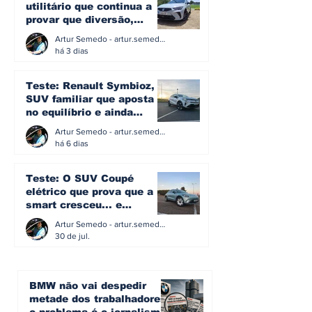
utilitário que continua a
provar que diversão,
eficiência e simplicidade
Artur Semedo - artur.semedo@publiracing.pt
ainda podem andar juntas
há 3 dias
Teste: Renault Symbioz, o
SUV familiar que aposta
no equilíbrio e ainda
acredita na caixa manual
Artur Semedo - artur.semedo@publiracing.pt
há 6 dias
Teste: O SUV Coupé
elétrico que prova que a
smart cresceu... e
amadureceu
Artur Semedo - artur.semedo@publiracing.pt
30 de jul.
BMW não vai despedir
metade dos trabalhadores: