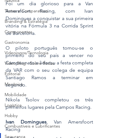
Náutica
Foi um dia glorioso para a Van 
Amersfoort Racing, com Ivan 
Testes e Comparativos
Domingues a conquistar a sua primeira 
Branding & Estratégia
vitória na Fórmula 3 na Corrida Sprint 
Componentes
de Barcelona.
Gastronomia
O piloto português tornou-se o 
Videojogos/Tecnologia
primeiro do seu país a vencer no 
Campeonato e liderou a festa completa 
Vídeo Blog - Sobre Rodas
da VAR com o seu colega de equipa 
Editorial
Santiago Ramos a terminar em 
Mecânica
segundo.
Mobilidade
Nikola Tsolov completou os três 
Logística
primeiros lugares pela Campos Racing.
Hobby
Ivan Domingues
, Van Amersfoort 
Combustíveis e Lubrificantes
Racing
Segurança