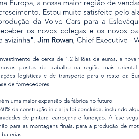
a Europa, a nossa maior região de vendas,
crescimento. Estou muito satisfeito pelo a
produção da Volvo Cars para a Eslováqui
receber os novos colegas e os novos par
 avizinha". 
Jim Rowan
, Chief Executive - 
vestimento de cerca de 1.2 biliões de euros, a nova fá
 novos postos de trabalho na região mais oriental 
gações logísticas e de transporte para o resto da E
se de fornecedores.
bém uma maior expansão da fábrica no futuro.
60% da construção inicial já foi concluída, incluindo algu
nidades de pintura, carroçaria e fundição. A fase segui
hão para as montagens finais, para a produção de motor
baterias.