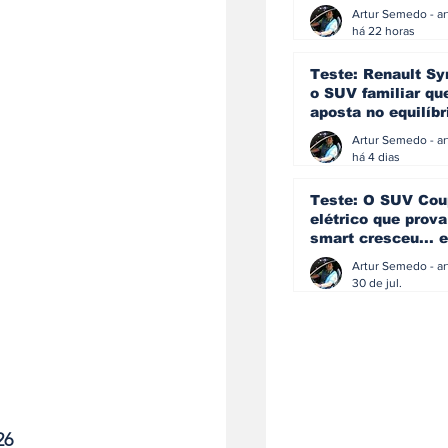
eficiência e
simplicidade aind
há 22 horas
podem andar junt
Teste: Renault Sy
o SUV familiar qu
aposta no equilíbr
ainda acredita na
manual
há 4 dias
Teste: O SUV Cou
elétrico que prova
smart cresceu... e
amadureceu
30 de jul.
26