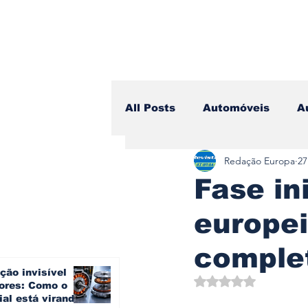
All Posts
Automóveis
A
Redação Europa
27
Camiões
Lazer
Avi
Fase in
europei
Branding & Estratégia
comple
ção invisível
Vídeo Blog - Sobre Rodas
Avaliado com NaN d
ores: Como o
ial está virando