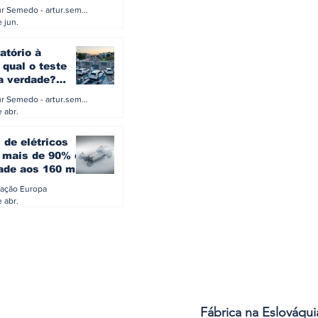
a eletrificação
Artur Semedo - artur.semedo@publiracing.pt
Combustíveis e Lubrificant
 jun.
atório à
 qual o teste
 a verdade?
PA ou o rigoroso
Artur Semedo - artur.semedo@publiracing.pt
O
 abr.
 de elétricos
mais de 90% da
ade aos 160 mil
safiam mitos do
ação Europa
o
 abr.
Fábrica na Eslováqui