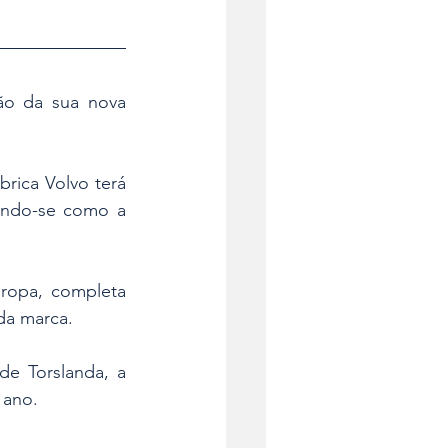
ão da sua nova 
brica Volvo terá 
ando-se como a 
ropa, completa 
da marca.
e Torslanda, a 
 ano.