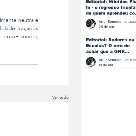
Editorial: Híbridos Pl
In - o regresso triunfa
de quem aprendeu c
os erros do passado
lmente neutra e 
26 de abr.
lidade traçados 
corresponder, 
Editorial: Radares ou
Escolas? O erro de
achar que a GNR
resolve o que a
educação falhou
19 de abr.
Ver tudo