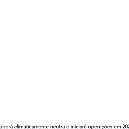
es
Segurança
Insights & Negócios
a será climaticamente neutra e iniciará operações em 20