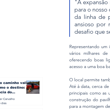
"A expansão n
para o nosso 
da linha de 
ansioso por 
desafio que se
Representando um in
vários milhares de
oferecendo boas li
acesso a uma boa ba
O local permite tam
o caminho vale
Até à data, cerca de 
mo o destino: a
ncia do
principais como as u
gen ID. Buzz
construção do pavil
ler Carvalho
verão europeu
6 dias
para a montagem de 