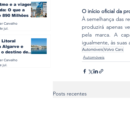
itmo e a viagem
da: O que a
O início oficial da p
e 890 Milhões à
À semelhança das res
revela sobre a
ler Carvalho
produzirá apenas veí
a do turista na
e jul.
pela marca. A cap
 Litoral
igualmente, às suas
a Algarve e
Automóveis
Volvo Cars
 o destino de
Automóveis
referido dos
ler Carvalho
eses
e jul.
Posts recentes