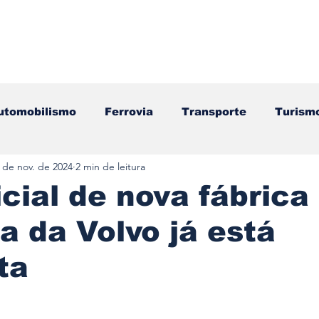
utomobilismo
Ferrovia
Transporte
Turism
 de nov. de 2024
2 min de leitura
ação
Motos
Autocarros
Náutica
Test
icial de nova fábrica
a da Volvo já está
Componentes
Gastronomia
Videojogos/Tecnol
ta
Editorial
Mecânica
Mobilidade
Logístic
e 5 estrelas.