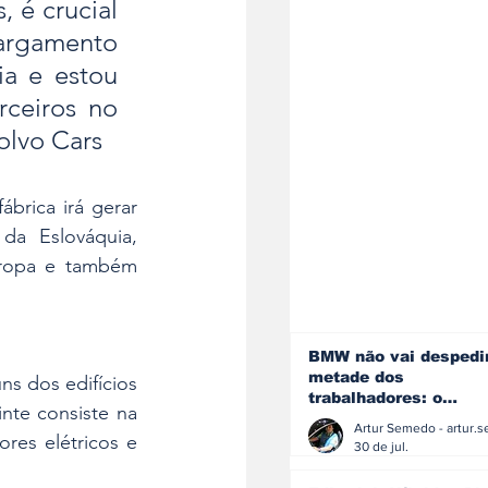
 é crucial 
largamento 
a e estou 
ceiros no 
Volvo Cars
brica irá gerar 
da Eslováquia, 
uropa e também 
BMW não vai despedi
metade dos
ns dos edifícios 
trabalhadores: o
nte consiste na 
problema é o jornali
es elétricos e 
que muitos decidiram
30 de jul.
fazer