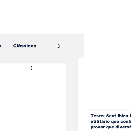
o
Clássicos
es e Comparativos
ogia
a
Hobby
Teste: Seat Ibiza 
utilitário que cont
provar que divers