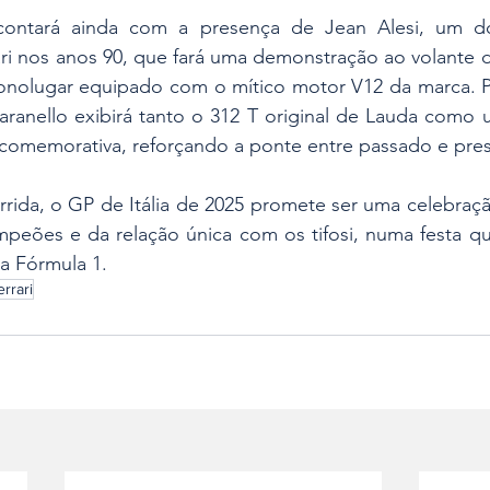
ontará ainda com a presença de Jean Alesi, um dos
ri nos anos 90, que fará uma demonstração ao volante do
onolugar equipado com o mítico motor V12 da marca. Pa
ranello exibirá tanto o 312 T original de Lauda como 
 comemorativa, reforçando a ponte entre passado e pre
rida, o GP de Itália de 2025 promete ser uma celebraçã
mpeões e da relação única com os tifosi, numa festa qu
da Fórmula 1.
errari