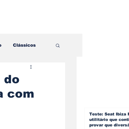
o
Clássicos
es e Comparativos
 do
da com
ogia
a
Hobby
Teste: Seat Ibiza 
utilitário que cont
provar que divers