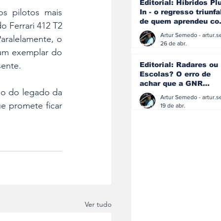
Editorial: Híbridos Pl
 pilotos mais 
In - o regresso triunfa
de quem aprendeu c
 Ferrari 412 T2 
os erros do passado
ralelamente, o 
26 de abr.
um exemplar do 
sente.
Editorial: Radares ou
Escolas? O erro de
achar que a GNR
o do legado da 
resolve o que a
educação falhou
e promete ficar 
19 de abr.
Ver tudo