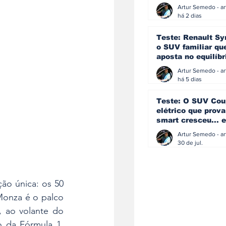
eficiência e
simplicidade aind
há 2 dias
podem andar junt
Teste: Renault Sy
o SUV familiar qu
aposta no equilíbr
ainda acredita na
manual
há 5 dias
Teste: O SUV Cou
elétrico que prova
smart cresceu... e
amadureceu
30 de jul.
ão única: os 50 
onza é o palco 
, ao volante do 
 da Fórmula 1, 