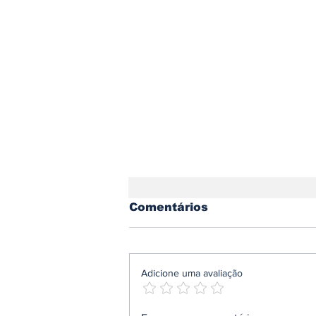
Comentários
Adicione uma avaliação
Ford assinala regresso