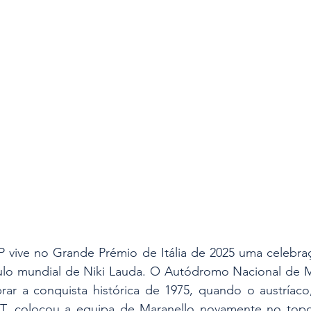
es
Segurança
Insights & Negócios
P vive no Grande Prémio de Itália de 2025 uma celebraç
tulo mundial de Niki Lauda. O Autódromo Nacional de M
brar a conquista histórica de 1975, quando o austríaco
2 T, colocou a equipa de Maranello novamente no topo