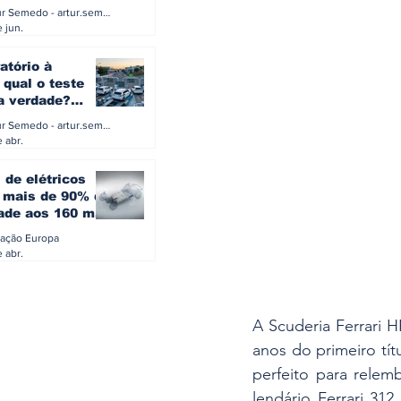
a eletrificação
Artur Semedo - artur.semedo@publiracing.pt
Combustíveis e Lubrificant
 jun.
atório à
 qual o teste
 a verdade?
PA ou o rigoroso
Artur Semedo - artur.semedo@publiracing.pt
O
 abr.
 de elétricos
mais de 90% da
ade aos 160 mil
safiam mitos do
ação Europa
o
 abr.
A Scuderia Ferrari H
anos do primeiro tí
perfeito para relem
lendário Ferrari 31