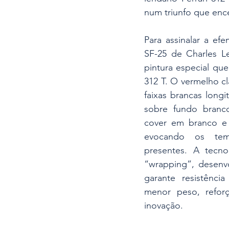
num triunfo que ence
Para assinalar a efe
SF-25 de Charles L
pintura especial que
312 T. O vermelho cl
faixas brancas longi
sobre fundo branc
cover em branco e 
evocando os temp
presentes. A tecnol
“wrapping”, desenv
garante resistênci
menor peso, reforç
inovação.