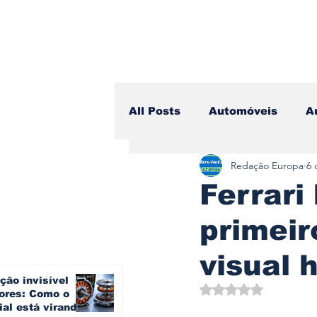
All Posts
Automóveis
A
Redação Europa
6 
Camiões
Lazer
Avi
Ferrari
primeir
Branding & Estratégia
visual 
ção invisível
Vídeo Blog - Sobre Rodas
Avaliado com NaN d
ores: Como o
ial está virando