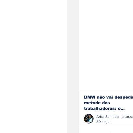
BMW não vai despedi
metade dos
trabalhadores: o
problema é o jornali
que muitos decidiram
30 de jul.
fazer