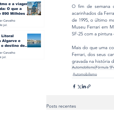
itmo e a viagem
O fim de semana c
da: O que a
acarinhados da Ferra
e 890 Milhões à
revela sobre a
de 1995, o último m
ler Carvalho
a do turista na
e jul.
Museu Ferrari em Ma
SF-25 com a pintura
 Litoral
a Algarve e
 o destino de
Mais do que uma cor
referido dos
ler Carvalho
Ferrari, dos seus ca
eses
e jul.
gravada na história 
Automobilismo
Fórmula 1
F
Automobilismo
Posts recentes