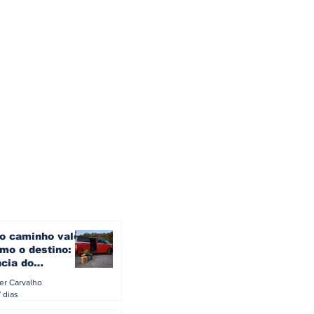
o caminho vale
mo o destino: a
ncia do
gen ID. Buzz
ler Carvalho
verão europeu
 dias